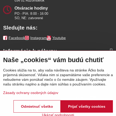
034 01 Ružomberok
Otváracie hodiny
PO - PIA: 8:00 - 16:00
SO, NE: zatvorené
Sledujte nás:
Facebook
Instagram
Youtube
Informácie k nákupu
Naše „cookies“ vám budú chutiť
Naše značky
Cookies slúžia na to, aby vaša návšteva na stránke Áčko bola
príjemná skúsenosť. Vďaka nim si zapamätáme vaše preferencie a
Výhody
nebudeme vám ponúkať niečo o čo nemáte záujem. Využívajte
našu stránku naplno a dajte nám súhlas s používaním cookies.
Zásady ochrany osobných údajov
Odmietnuť všetko
Prijať všetky cookies
©
2026
Áčko a.s.
Predvoľby súkromia
Stav objednávky
Ukázať podrobnosti
Vytvorené pomocou:
BiznisWeb.sk