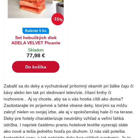
15%
Balenie 5 ks
Set hebučkých diek
ADELA VELVET Picante
Skladom
77,98 €
Do košíka
Zabaliť sa do deky a vychutnávať prítomný okamih pri šálke čaju či
kávy alebo len tak pri sledovaní televízie, čítaní knihy či
rozhovore... Aj vy chcete, aby sa u vás hostia cítili ako doma?
Zaobstarajte im príjemné a ľahké vlnené deky, ktorými sa môžu
zakryť nielen vo svojej izbe, ale aj v spoločenskej hale či na terase.
Deky pre hotely charakterizuje neutrálny vzhľad a veľmi ľahká
údržba. I napriek častému praniu hotelové textílie vyzerajú stále
ako nové a tešia jedného hosťa po druhom. U nás váš potešia
fantastické ceny, a tak nakúpite deky bez výčitiek svedomia. Je to