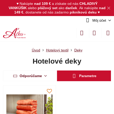
♥ Nakúpte
nad 109 €
a získate od nás
CHLADIVÝ
✕
VANKÚŠIK
alebo
plážový set
ako
darček
.
Ak nakúpite
nad
149 €
, dostanete od nás zadarmo
piknikovú deku
♥
Môj účet
Úvod
Hotelový textil
Deky
Hotelové deky
Odporúčame
Parametre