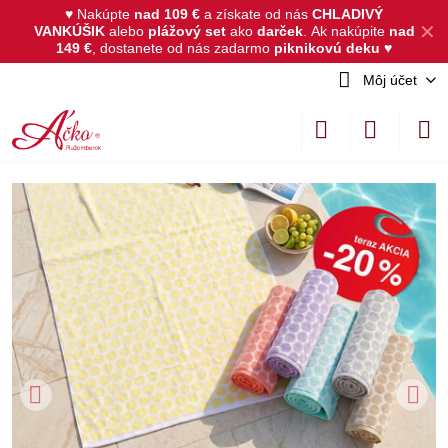
♥ Nakúpte
nad 109 €
a získate od nás
CHLADIVÝ
✕
VANKÚŠIK
alebo
plážový set
ako
darček
.
Ak nakúpite
nad
149 €
, dostanete od nás zadarmo
piknikovú deku
♥
Môj účet