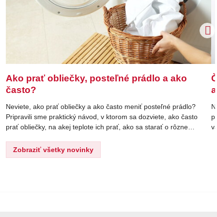
Ako prať obliečky, posteľné prádlo a ako
Č
často?
a
Neviete, ako prať obliečky a ako často meniť posteľné prádlo?
N
Pripravili sme praktický návod, v ktorom sa dozviete, ako často
p
prať obliečky, na akej teplote ich prať, ako sa starať o rôzne
v
materiály a čo robiť, aby posteľná bielizeň vydržala dlho krásna,
p
svieža a príjemná na dotyk.
k
Zobraziť všetky novinky
m