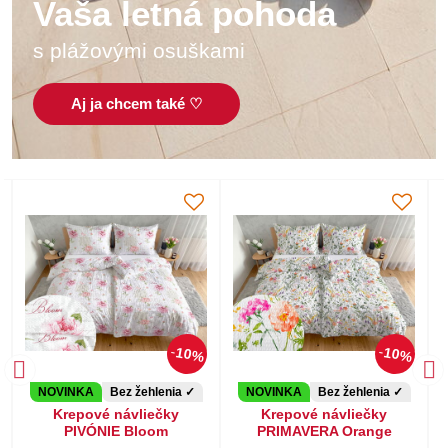
Leto bez žehlenia?
Vaša letná pohoda
krepové obliečky s letnou zľavou
s plážovými osuškami
Chcem ušetriť ♡
Aj ja chcem také ♡
10%
10%
NOVINKA
Bez žehlenia ✓
NOVINKA
Bez žehlenia ✓
Krepové návliečky
Krepové návliečky
PIVÓNIE Bloom
PRIMAVERA Orange