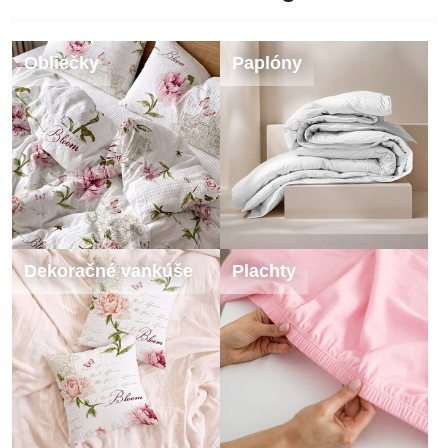
Obliečky
Paplóny
Dekoračné vankúše
Plachty