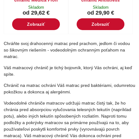
chránič Medica Profi
chránič Antistress
Skladom
Skladom
od 29,62 €
od 29,90 €
Zobraziť
Zobraziť
Chráňte svoj drahocenný matrac pred prachom, jedlom či vodou
so šikovným riešením - vodeodolným ochranným poťahom na
matrac.
Váš matracový chránič je tichý bojovník, ktorý Vás ochráni, aj keď
spíte.
Chránič na matrac ochráni Váš matrac pred baktériami, odumretou
pokožkou a dokonca aj alergénmi.
Vodeodolné chrániče matracov udržujú matrac čistý tak, že ho
chránia pred absorpciou vylučovania telesných tekutín (napríklad
potu), alebo iných tekutín spôsobených rozliatím. Naproti tomu
podložky a pokrývky matracov sa primárne používajú na to, aby
používateľovi poskytli komfortné prvky (vyrovnávajú povrch
matraca). Váš matracový chránič Vás dokonca ochráni pred