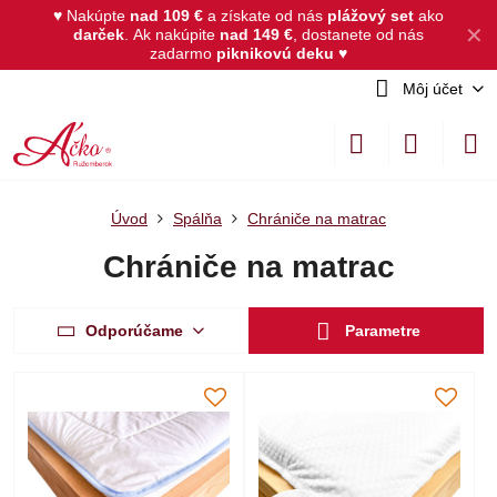
♥ Nakúpte
nad 109 €
a získate od nás
plážový set
ako
✕
darček
.
Ak nakúpite
nad 149 €
, dostanete od nás
zadarmo
piknikovú deku
♥
Môj účet
Úvod
Spálňa
Chrániče na matrac
Chrániče na matrac
Odporúčame
Parametre