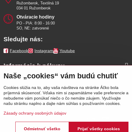
Ružomberok, Textilná 19
034 01 Ružomberok
Otváracie hodiny
PO - PIA: 8:00 - 16:00
SO, NE: zatvorené
Sledujte nás:
Facebook
Instagram
Youtube
Informácie k nákupu
Naše „cookies“ vám budú chutiť
Naše značky
Cookies slúžia na to, aby vaša návšteva na stránke Áčko bola
príjemná skúsenosť. Vďaka nim si zapamätáme vaše preferencie a
Výhody
nebudeme vám ponúkať niečo o čo nemáte záujem. Využívajte
našu stránku naplno a dajte nám súhlas s používaním cookies.
Zásady ochrany osobných údajov
Odmietnuť všetko
Prijať všetky cookies