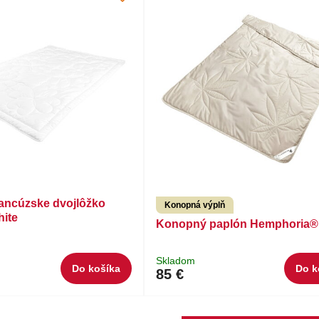
rancúzske dvojlôžko
Konopná výplň
hite
Konopný paplón Hemphoria®
Skladom
Do košíka
Do k
85 €