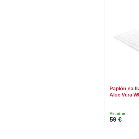
Paplón na f
Aloe Vera W
Skladom
59 €