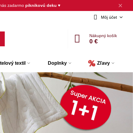
✕
d nás zadarmo
piknikovú deku
♥
Môj účet
Nákupný košík
0 €
elový textil
Doplnky
Zľavy