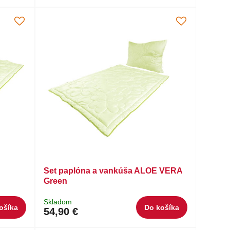
Set paplóna a vankúša ALOE VERA
Green
Skladom
ošíka
Do košíka
54,90 €