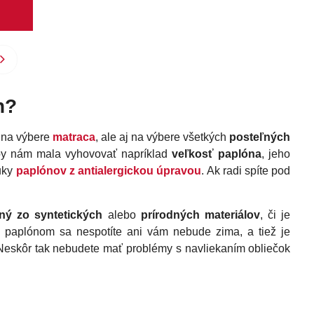
n?
n na výbere
matraca
, ale aj na výbere všetkých
posteľných
 by nám mala vyhovovať napríklad
veľkosť paplóna
, jeho
nuky
paplónov z antialergickou úpravou
. Ak radi spíte pod
ený zo syntetických
alebo
prírodných materiálov
, či je
m paplónom sa nespotíte ani vám nebude zima, a tiež je
 Neskôr tak nebudete mať problémy s navliekaním obliečok