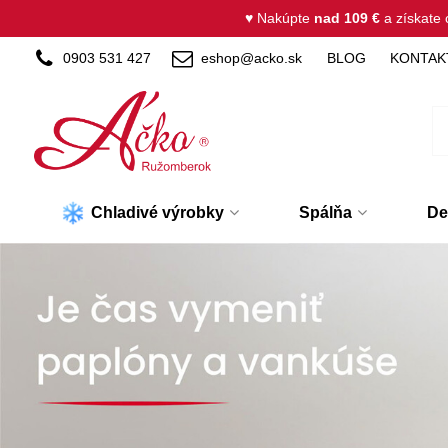
♥ Nakúpte
nad 109 €
a získate
0903 531 427
eshop@acko.sk
BLOG
KONTAK
Chladivé výrobky
Spálňa
De