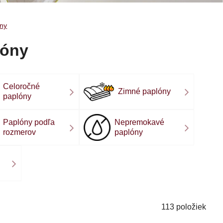
ny
lóny
Celoročné
Zimné paplóny
paplóny
Paplóny podľa
Nepremokavé
rozmerov
paplóny
113
položiek