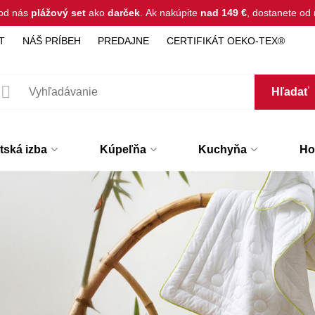
 od nás
plážový set
ako
darček
.
Ak nakúpite
nad 149 €
, dostanete o
T
NÁŠ PRÍBEH
PREDAJNE
CERTIFIKÁT OEKO-TEX®
Hľadať
tská izba
Kúpeľňa
Kuchyňa
Hot