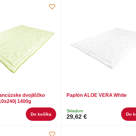
rancúzske dvojlôžko
Paplón ALOE VERA White
210x240| 1400g
Skladom
Do košíka
Do k
29,62 €