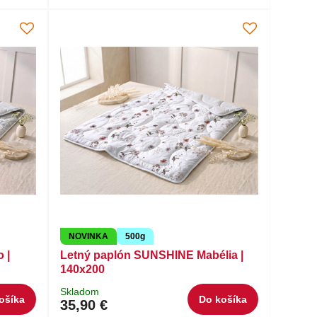
NOVINKA
500g
 |
Letný paplón SUNSHINE Mabélia |
140x200
Skladom
ošíka
Do košíka
35,90 €