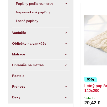
Paplóny podľa rozmerov
Nepremokavé paplóny
Lacné paplóny
Vankúše
Obliečky na vankúše
Matrace
Chrániče na matrac
Postele
500g
Letný papló
Prehozy
140x200
Deky
Skladom
20,42 €