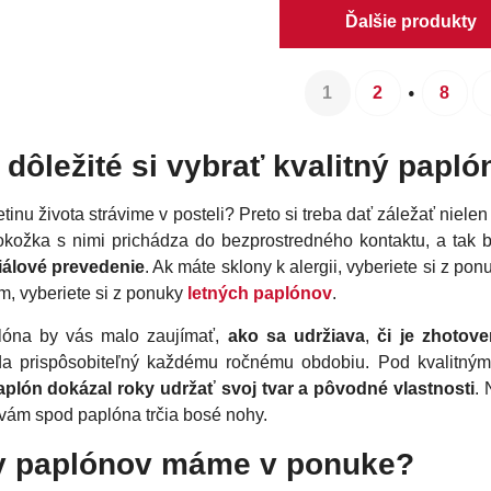
Ďalšie produkty
1
2
8
 dôležité si vybrať kvalitný papló
retinu života strávime v posteli? Preto si treba dať záležať niele
okožka s nimi prichádza do bezprostredného kontaktu, a tak
iálové prevedenie
. Ak máte sklony k alergii, vyberiete si z po
, vyberiete si z ponuky
letných paplónov
.
lóna by vás malo zaujímať,
ako sa udržiava
,
či je zhotov
eda prispôsobiteľný každému ročnému obdobiu. Pod kvalitný
aplón dokázal roky udržať svoj tvar a pôvodné vlastnosti
.
 vám spod paplóna trčia bosé nohy.
y paplónov máme v ponuke?