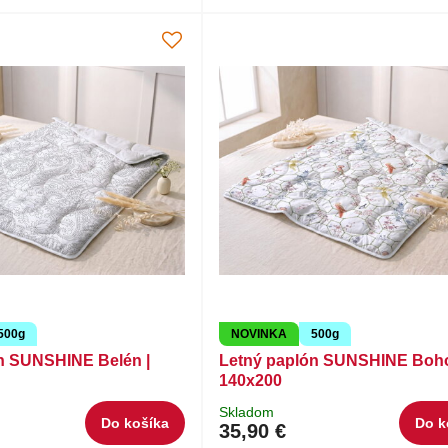
500g
NOVINKA
500g
n SUNSHINE Belén |
Letný paplón SUNSHINE Boho
140x200
Skladom
Do košíka
Do k
35,90 €