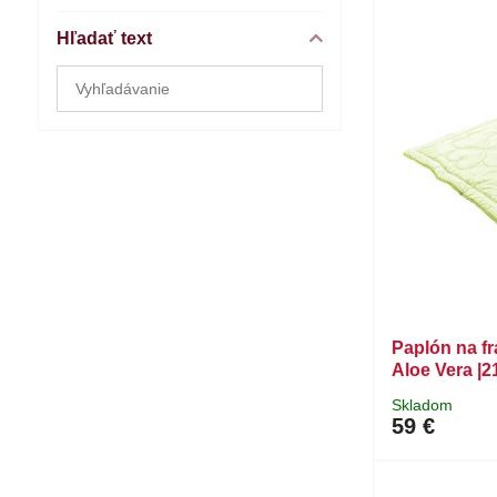
Hľadať text
Prehľadať
výsledky
filtra
fulltextom
Paplón na f
Aloe Vera |
Skladom
59 €