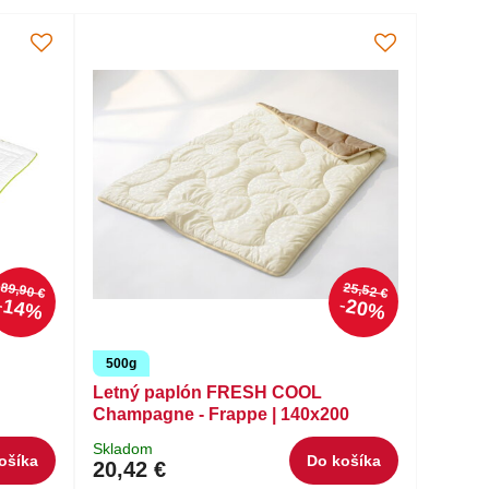
89,90 €
25,52 €
14%
20%
500g
Letný paplón FRESH COOL
Champagne - Frappe | 140x200
Skladom
ošíka
Do košíka
20,42 €