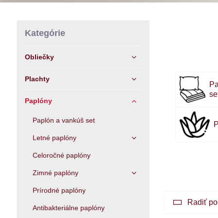
Kategórie
Obliečky
Plachty
Pa
se
Paplóny
Paplón a vankúš set
P
Letné paplóny
Celoročné paplóny
Zimné paplóny
Prírodné paplóny
Radiť po
Antibakteriálne paplóny