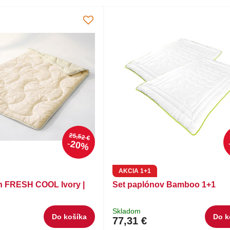
25,52 €
20%
AKCIA 1+1
n FRESH COOL Ivory |
Set paplónov Bamboo 1+1
Skladom
Do košíka
Do k
77,31 €