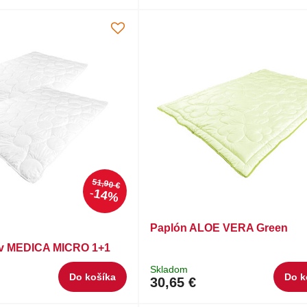
51,90 €
14%
Paplón ALOE VERA Green
ov MEDICA MICRO 1+1
Skladom
Do košíka
Do k
30,65 €