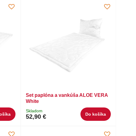
Set paplóna a vankúša ALOE VERA
White
Skladom
ošíka
Do košíka
52,90 €