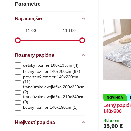
Parametre
Najlacnejšie
Od:
Do:
Rozmery paplóna
detský rozmer 100x135cm (4)
bežný rozmer 140x200cm (87)
predĺžený rozmer 140x220cm
(11)
francúzske dvojlôžko 200x220cm
(2)
francúzske dvojlôžko 210x240cm
NOVINKA
(9)
Letný papló
bežný rozmer 140x190cm (1)
140x200
Skladom
Hrejivosť paplóna
35,90 €