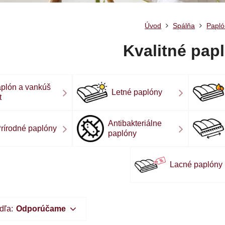
Úvod
Spálňa
Papló
Kvalitné pap
plón a vankúš
Letné paplóny
t
Antibakteriálne
rírodné paplóny
paplóny
Lacné paplóny
dľa:
Odporúčame