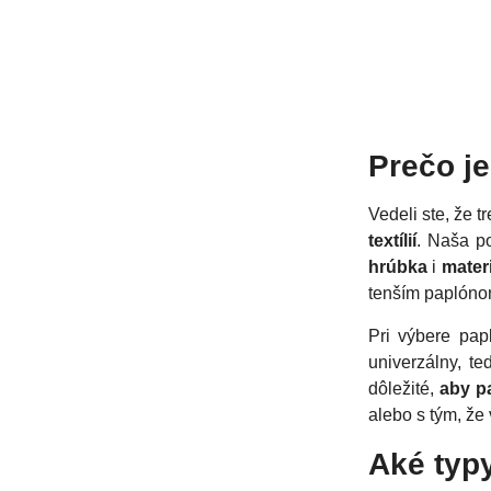
Prečo je
Vedeli ste, že t
textílií
. Naša p
hrúbka
i
mater
tenším paplónom
Pri výbere pap
univerzálny, t
dôležité,
aby p
alebo s tým, že
Aké typ