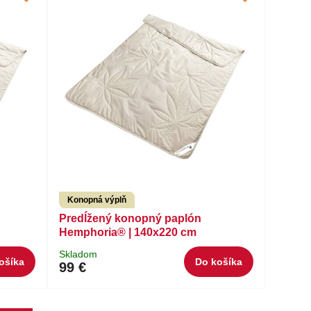
Konopná výplň
Predĺžený konopný paplón
Hemphoria® | 140x220 cm
Skladom
ošíka
Do košíka
99 €