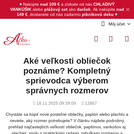
♥ Nakúpte
nad 109 €
a získate od nás
CHLADIVÝ
✕
VANKÚŠIK
alebo
plážový set
ako
darček
.
Ak nakúpite
nad
149 €
, dostanete od nás zadarmo
piknikovú deku
♥
Môj účet
Aké veľkosti obliečok
poznáme? Kompletný
sprievodca výberom
správnych rozmerov
Pridané
Počet
18.11.2025 09:39:09
12857
zobrazení
Chystáte sa kúpiť nové posteľné obliečky, paplón alebo plachtu a
neviete, aký rozmer potrebujete? V článku nájdete podrobný
prehľad najčastejších veľkostí obliečok, paplónov, vankúšov aj
plachiet, spolu s praktickými radami, tabuľkami rozmerov a