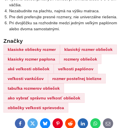
väčšia.
Nezabudnite na plachtu, najmä na výšku matraca.
Pre deti preferujte presné rozmery, nie univerzálne riešenia.
Pri dvojlôžku sa rozhodnite medzi jedným veľkým paplónom
alebo dvoma samostatnými.
Značky
klasicke obliecky rozmer
klasický rozmer obliečok
klasicky rozmer paplona
rozmery obliečok
aké veľkosti obliečok
veľkosti paplónov
veľkosti vankúšov
rozmer posteľnej bielizne
tabuľka rozmerov obliečok
ako vybrať správnu veľkosť obliečok
obliečky veľkosti sprievodca
Facebook
Twitter
Bluesky
Pinterest
Reddit
LinkedIn
WhatsApp
E-