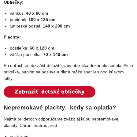
Obliečky:
vankúš:
40 x 60 cm
paplónik:
100 x 135 cm
juniorská posteľ:
140 x 200 cm
Plachty:
postieľka:
60 x 120 cm
väčšia postieľka:
70 x 140 cm
Pri deťoch je obzvlášť dôležité, aby obliečka dokonale sedela. Ak je
priveľká, paplón sa posúva a dieťa môže spať len pod kúskom
látky.
Nepremokavé plachty - kedy sa oplatia?
Najmä pri deťoch odporúčame zvážiť aj kúpu nepremokavej
plachty. Chráni matrac pred:
pocikaním