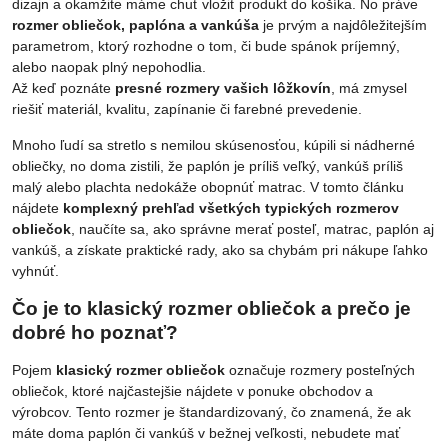
dizajn a okamžite máme chuť vložiť produkt do košíka. No práve
rozmer obliečok, paplóna a vankúša
je prvým a najdôležitejším
parametrom, ktorý rozhodne o tom, či bude spánok príjemný,
alebo naopak plný nepohodlia.
Až keď poznáte
presné rozmery vašich lôžkovín
, má zmysel
riešiť materiál, kvalitu, zapínanie či farebné prevedenie.
Mnoho ľudí sa stretlo s nemilou skúsenosťou, kúpili si nádherné
obliečky, no doma zistili, že paplón je príliš veľký, vankúš príliš
malý alebo plachta nedokáže obopnúť matrac. V tomto článku
nájdete
komplexný prehľad všetkých typických rozmerov
obliečok
, naučíte sa, ako správne merať posteľ, matrac, paplón aj
vankúš, a získate praktické rady, ako sa chybám pri nákupe ľahko
vyhnúť.
Čo je to klasický rozmer obliečok a prečo je
dobré ho poznať?
Pojem
klasický rozmer obliečok
označuje rozmery posteľných
obliečok, ktoré najčastejšie nájdete v ponuke obchodov a
výrobcov. Tento rozmer je štandardizovaný, čo znamená, že ak
máte doma paplón či vankúš v bežnej veľkosti, nebudete mať