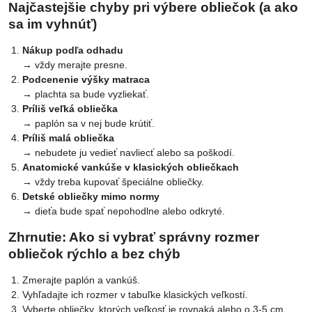
Najčastejšie chyby pri výbere obliečok (a ako
sa im vyhnúť)
Nákup podľa odhadu
→ vždy merajte presne.
Podcenenie výšky matraca
→ plachta sa bude vyzliekať.
Príliš veľká obliečka
→ paplón sa v nej bude krútiť.
Príliš malá obliečka
→ nebudete ju vedieť navliecť alebo sa poškodí.
Anatomické vankúše v klasických obliečkach
→ vždy treba kupovať špeciálne obliečky.
Detské obliečky mimo normy
→ dieťa bude spať nepohodlne alebo odkryté.
Zhrnutie: Ako si vybrať správny rozmer
obliečok rýchlo a bez chýb
Zmerajte paplón a vankúš.
Vyhľadajte ich rozmer v tabuľke klasických veľkostí.
Vyberte obliečky, ktorých veľkosť je rovnaká alebo o 3-5 cm