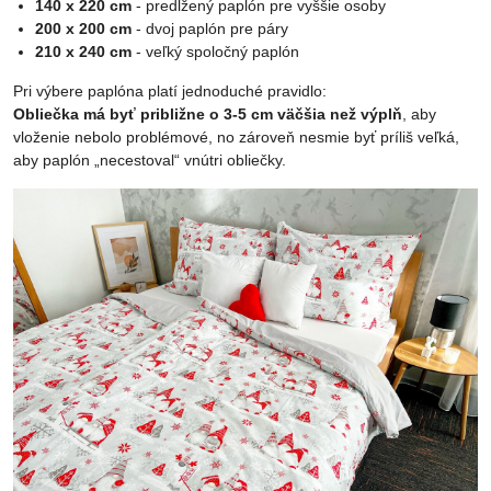
140 x 220 cm
- predĺžený paplón pre vyššie osoby
200 x 200 cm
- dvoj paplón pre páry
210 x 240 cm
- veľký spoločný paplón
Pri výbere paplóna platí jednoduché pravidlo:
Obliečka má byť približne o 3-5 cm väčšia než výplň
, aby
vloženie nebolo problémové, no zároveň nesmie byť príliš veľká,
aby paplón „necestoval“ vnútri obliečky.