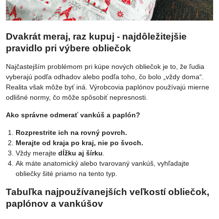
Dvakrát meraj, raz kupuj - najdôležitejšie
pravidlo pri výbere obliečok
Najčastejším problémom pri kúpe nových obliečok je to, že ľudia
vyberajú podľa odhadov alebo podľa toho, čo bolo „vždy doma“.
Realita však môže byť iná. Výrobcovia paplónov používajú mierne
odlišné normy, čo môže spôsobiť nepresnosti.
Ako správne odmerať vankúš a paplón?
Rozprestrite ich na rovný povrch.
Merajte od kraja po kraj, nie po švoch.
Vždy merajte
dĺžku aj šírku
.
Ak máte anatomický alebo tvarovaný vankúš, vyhľadajte
obliečky šité priamo na tento typ.
Tabuľka najpoužívanejších veľkostí obliečok,
paplónov a vankúšov