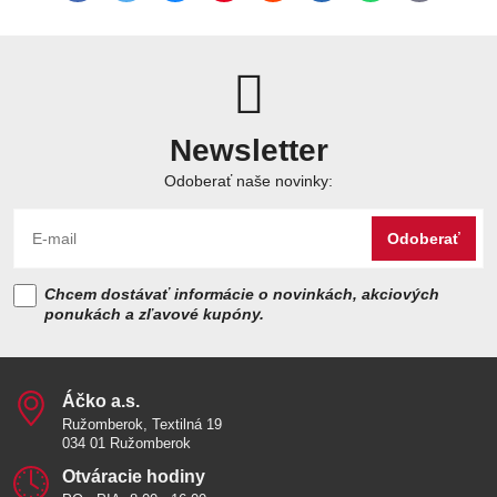
mail
Newsletter
Odoberať naše novinky:
Odoberať
Chcem dostávať informácie o novinkách, akciových
ponukách a zľavové kupóny.
Áčko a​.s​.
Ružomberok, Textilná 19
034 01 Ružomberok
Otváracie hodiny