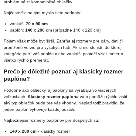
problém nájsť kompatibilné obliečky.
Najčastejšie sa tým myslia tieto hodnoty:
vankúš:
70 x 90 cm
paplón:
140 x 200 cm
(prípadne 140 x 220 cm)
Pojem však môže byť širší. Zahŕňa aj rozmery pre páry, deti či
predĺžené verzie pre vysokých ľudí. Ak si nie ste istí, do ktorej
kategórie patrí váš paplón alebo vankúš, postačí vziať meter a
všetko rýchlo premerať.
Prečo je dôležité poznať aj klasicky rozmer
paplóna?
Podobne ako obliečky, aj paplóny sa vyrábajú vo viacerých
veľkostiach.
Klasicky rozmer paplóna
vám pomôže rýchlo zistiť,
aký typ obliečok bude pre vás vhodný. Neplatí totiž pravidlo, že
jeden paplón vyhovuje každej posteli.
Najbežnejšie rozmery paplónov pre dospelých sú:
140 x 200 cm
- klasický rozmer