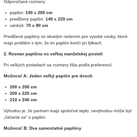
Odporúčané rozmery:
paplón:
140 x 200 cm
predĺžený paplón:
140 x 220 cm
vankúš:
70 x 90 cm
Predĺžené paplóny sú skvelým riešením pre vysoké osoby, ktoré
majú problém s tým, že im paplón končí pri lýtkach.
2. Rozmer paplóna vo veľkej manželskej posteli
Pri veľkých posteliach sa rozmery líšia podľa preferencií:
Možnosť A: Jeden veľký paplón pre dvoch
200 x 200 cm
200 x 220 cm
210 x 240 cm
Výhodou je, že partneri majú spoločné teplo, nevýhodou môže byť
„ťahanie sa“ o paplón.
Možnosť B: Dva samostatné paplóny