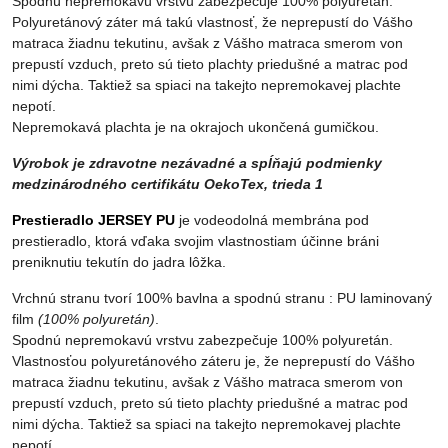
Spodnú nepremokavú vrstvu zabezpečuje 100% polyuretán.
Polyuretánový záter má takú vlastnosť, že neprepustí do Vášho
matraca žiadnu tekutinu, avšak z Vášho matraca smerom von
prepustí vzduch, preto sú tieto plachty priedušné a matrac pod
nimi dýcha. Taktiež sa spiaci na takejto nepremokavej plachte
nepotí.
Nepremokavá plachta je na okrajoch ukončená gumičkou.
Výrobok je zdravotne nezávadné a spĺňajú podmienky
medzinárodného certifikátu OekoTex, trieda 1
Prestieradlo JERSEY PU
je vodeodolná membrána pod
prestieradlo, ktorá vďaka svojim vlastnostiam účinne bráni
preniknutiu tekutín do jadra lôžka.
Vrchnú stranu tvorí 100% bavlna a spodnú stranu : PU laminovaný
film
(100% polyuretán)
.
Spodnú nepremokavú vrstvu zabezpečuje 100% polyuretán.
Vlastnosťou polyuretánového záteru je, že neprepustí do Vášho
matraca žiadnu tekutinu, avšak z Vášho matraca smerom von
prepustí vzduch, preto sú tieto plachty priedušné a matrac pod
nimi dýcha. Taktiež sa spiaci na takejto nepremokavej plachte
nepotí.