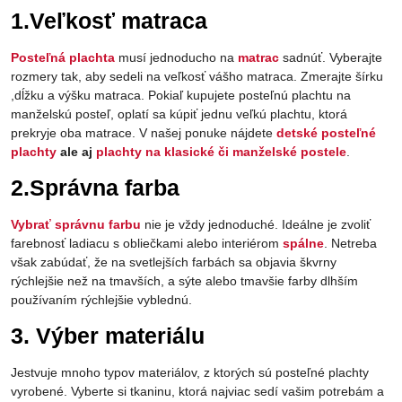
1.Veľkosť matraca
Posteľná plachta
musí jednoducho na
matrac
sadnúť. Vyberajte
rozmery tak, aby sedeli na veľkosť vášho matraca. Zmerajte šírku
,dĺžku a výšku matraca. Pokiaľ kupujete posteľnú plachtu na
manželskú posteľ, oplatí sa kúpiť jednu veľkú plachtu, ktorá
prekryje oba matrace. V našej ponuke nájdete
detské posteľné
plachty
ale aj
plachty na klasické či manželské postele
.
2.Správna farba
Vybrať správnu farbu
nie je vždy jednoduché. Ideálne je zvoliť
farebnosť ladiacu s obliečkami alebo interiérom
spálne
. Netreba
však zabúdať, že na svetlejších farbách sa objavia škvrny
rýchlejšie než na tmavších, a sýte alebo tmavšie farby dlhším
používaním rýchlejšie vyblednú.
3. Výber materiálu
Jestvuje mnoho typov materiálov, z ktorých sú posteľné plachty
vyrobené. Vyberte si tkaninu, ktorá najviac sedí vašim potrebám a