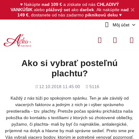
♥ Nakúpte
nad 109 €
a získate od nás
CHLADIVÝ
✕
VANKÚŠIK
alebo
plážový set
ako
darček
.
Ak nakúpite
nad
149 €
, dostanete od nás zadarmo
piknikovú deku
♥
Môj účet
Ako si vybrať posteľnú
plachtu?
Pridané
Počet
12.10.2018 11:45:00
5116
zobrazení
Každý z nás túži po spokojnom spánku. Ten je ale závislý od
viacerých faktorov a jedným z nich je i výber správneho
prestieradla - tzv. plachty. Pretože počas spánku prichádza naša
pokožka do kontaktu s textíliami z ktorých sú zhotovené obliečky,
pyžamo, či plachta- mali by byť čo najmäkšie, antialergické,
príjemné na dotyk a hlavne by mali správne sedieť. Preto sme pre
Vás vybrali viacero bodov, ktorým je potrebné venovať pozornosť.