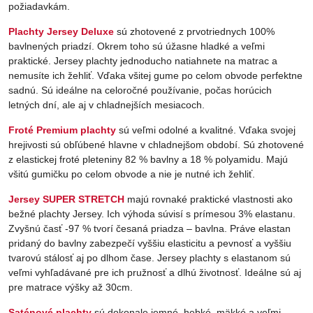
požiadavkám.
Plachty Jersey Deluxe
sú zhotovené z prvotriednych 100%
bavlnených priadzí. Okrem toho sú úžasne hladké a veľmi
praktické. Jersey plachty jednoducho natiahnete na matrac a
nemusíte ich žehliť. Vďaka všitej gume po celom obvode perfektne
sadnú. Sú ideálne na celoročné používanie, počas horúcich
letných dní, ale aj v chladnejších mesiacoch.
Froté Premium plachty
sú veľmi odolné a kvalitné. Vďaka svojej
hrejivosti sú obľúbené hlavne v chladnejšom období. Sú zhotovené
z elastickej froté pleteniny 82 % bavlny a 18 % polyamidu. Majú
všitú gumičku po celom obvode a nie je nutné ich žehliť.
Jersey SUPER STRETCH
majú rovnaké praktické vlastnosti ako
bežné plachty Jersey. Ich výhoda súvisí s prímesou 3% elastanu.
Zvyšnú časť -97 % tvorí česaná priadza – bavlna. Práve elastan
pridaný do bavlny zabezpečí vyššiu elasticitu a pevnosť a vyššiu
tvarovú stálosť aj po dlhom čase. Jersey plachty s elastanom sú
veľmi vyhľadávané pre ich pružnosť a dlhú životnosť. Ideálne sú aj
pre matrace výšky až 30cm.
Saténové plachty
sú dokonale jemné, hebké, mäkké a veľmi