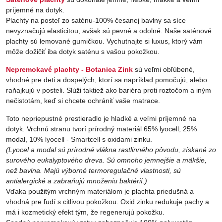
príjemné na dotyk.
Plachty na posteľ zo saténu-100% česanej bavlny sa síce
nevyznačujú elasticitou, avšak sú pevné a odolné. Naše saténové
plachty sú lemované gumičkou. Vychutnajte si luxus, ktorý vám
môže dožičiť iba dotyk saténu s vašou pokožkou.
Nepremokavé plachty - Botanica Zink
sú veľmi obľúbené,
vhodné pre deti a dospelých, ktorí sa napríklad pomočujú, alebo
raňajkujú v posteli. Slúži taktiež ako bariéra proti roztočom a iným
nečistotám, keď si chcete ochrániť vaše matrace.
Toto nepriepustné prestieradlo je hladké a veľmi príjemné na
dotyk. Vrchnú stranu tvorí prírodný materiál 65% lyocell, 25%
modal, 10% lyocell - Smartcell s oxidami zinku.
(Lyocel a modal sú prírodné vlákna rastlinného pôvodu, získané zo
surového eukalyptového dreva. Sú omnoho jemnejšie a mäkšie,
než bavlna. Majú výborné termoregulačné vlastnosti, sú
antialergické a zabraňujú množeniu baktérií.)
Vďaka použitým vrchným materiálom je plachta priedušná a
vhodná pre ľudí s citlivou pokožkou. Oxid zinku redukuje pachy a
má i kozmetický efekt tým, že regenerujú pokožku.