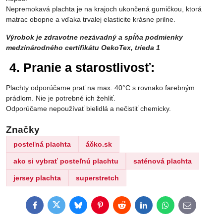
Nepremokavá plachta je na krajoch ukončená gumičkou, ktorá
matrac obopne a vďaka trvalej elasticite krásne prilne.
Výrobok je zdravotne nezávadný a spĺňa podmienky
medzinárodného certifikátu OekoTex, trieda 1
4. Pranie a starostlivosť:
Plachty odporúčame prať na max. 40°C s rovnako farebným
prádlom. Nie je potrebné ich žehliť.
Odporúčame nepoužívať bielidlá a nečistiť chemicky.
Značky
posteľná plachta
áčko.sk
ako si vybrať posteľnú plachtu
saténová plachta
jersey plachta
superstretch
Facebook
Twitter
Bluesky
Pinterest
Reddit
LinkedIn
WhatsApp
E-
mail