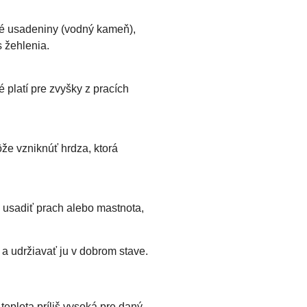
até usadeniny (vodný kameň),
 žehlenia.
 platí pre zvyšky z pracích
že vzniknúť hrdza, ktorá
 usadiť prach alebo mastnota,
u a udržiavať ju v dobrom stave.
teplota príliš vysoká pre daný