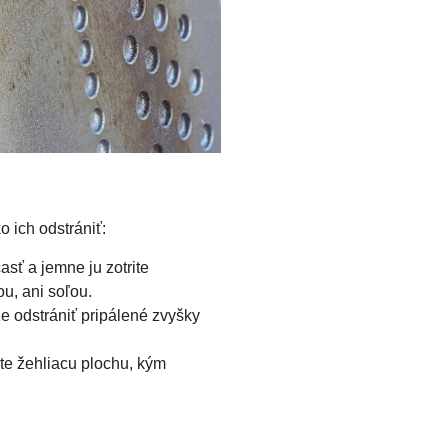
 ich odstrániť:
sť a jemne ju zotrite
ou, ani soľou.
e odstrániť pripálené zvyšky
te žehliacu plochu, kým