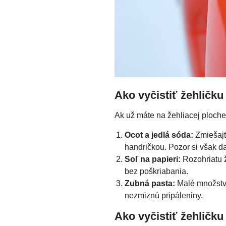
Ako vyčistiť žehličku
Ak už máte na žehliacej ploche
Ocot a jedlá sóda:
Zmiešajte
handričkou. Pozor si však daj
Soľ na papieri:
Rozohriatu ž
bez poškriabania.
Zubná pasta:
Malé množstvo
nezmiznú pripáleniny.
Ako vyčistiť žehlič