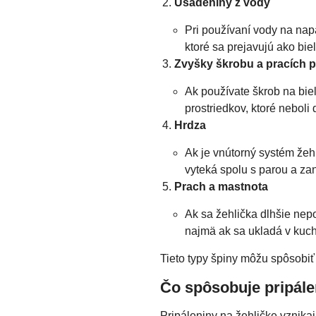
Usadeniny z vody
Pri používaní vody na nap
ktoré sa prejavujú ako bi
Zvyšky škrobu a pracích p
Ak používate škrob na biel
prostriedkov, ktoré neboli
Hrdza
Ak je vnútorný systém žeh
vyteká spolu s parou a za
Prach a mastnota
Ak sa žehlička dlhšie nep
najmä ak sa ukladá v kuchy
Tieto typy špiny môžu spôsobiť 
Čo spôsobuje pripál
Pripáleniny na žehličke vznikaj