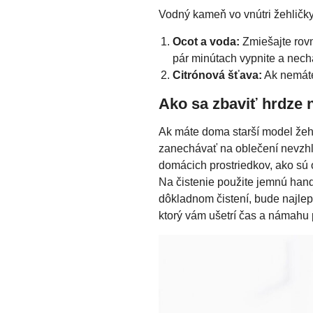
Vodný kameň vo vnútri žehličky
Ocot a voda:
Zmiešajte rovn
pár minútach vypnite a nech
Citrónová šťava:
Ak nemáte 
Ako sa zbaviť hrdze n
Ak máte doma starší model žeh
zanechávať na oblečení nevzhľ
domácich prostriedkov, ako sú o
Na čistenie použite jemnú hand
dôkladnom čistení, bude najle
ktorý vám ušetrí čas a námahu pr