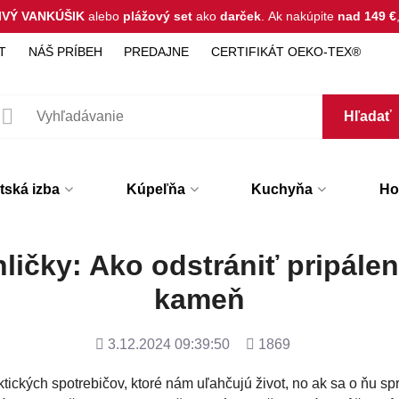
IVÝ VANKÚŠIK
alebo
plážový set
ako
darček
.
Ak nakúpite
nad 149 €
T
NÁŠ PRÍBEH
PREDAJNE
CERTIFIKÁT OEKO-TEX®
Hľadať
tská izba
Kúpeľňa
Kuchyňa
Hot
hličky: Ako odstrániť pripále
kameň
Pridané
Počet
3.12.2024 09:39:50
1869
zobrazení
ktických spotrebičov, ktoré nám uľahčujú život, no ak sa o ňu 