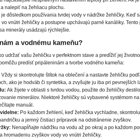
ť a nalepiť na žehliacu plochu.
je dôsledkom používania tvrdej vody v nádržke žehličky. Keď s
ú vo vnútri žehličky a postupne upchávajú parné kanáliky. Tento
sa minerály usádzajú rýchlejšie.
ninám a vodnému kameňu?
ko udržať vašu žehličku v perfektnom stave a predĺžiť jej životno
 pomôžu predísť pripáleninám a tvorbe vodného kameňa:
Vždy si skontrolujte štítok na oblečení a nastavte žehličku pod
ch, ako je hodváb či syntetika, a zvyšujte ju iba pri pevnejších 
du:
Ak žijete v oblasti s tvrdou vodou, použite do žehličky destil
dzovanie minerálov. Niektoré žehličky sú vybavené systémom n
ečítajte manuál.
avidelne:
Po každom žehlení, keď žehlička vychladne, skontrolujt
andričku a jemný čistiaci prípravok na odstránenie zvyškov.
ržky:
Nenapĺňajte nádržku na vodu až po okraj a po každom použ
 hromadeniu zvyškov vody vo vnútri žehličky.