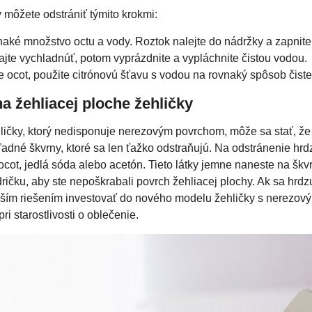
 môžete odstrániť týmito krokmi:
aké množstvo octu a vody. Roztok nalejte do nádržky a zapnite
ajte vychladnúť, potom vyprázdnite a vypláchnite čistou vodou.
ocot, použite citrónovú šťavu s vodou na rovnaký spôsob čiste
a žehliacej ploche žehličky
ličky, ktorý nedisponuje nerezovým povrchom, môže sa stať, že
adné škvrny, ktoré sa len ťažko odstraňujú. Na odstránenie hr
cot, jedlá sóda alebo acetón. Tieto látky jemne naneste na škvrn
ričku, aby ste nepoškrabali povrch žehliacej plochy. Ak sa hrdz
pším riešením investovať do nového modelu žehličky s nerezov
i starostlivosti o oblečenie.