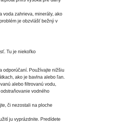
a voda zahrieva, minerály, ako
 problém je obzvlášť bežný v
sť. Tu je niekoľko
ľa odporúčaní. Používajte nižšiu
látkach, ako je bavlna alebo ľan.
ovanú alebo filtrovanú vodu,
a odstraňovanie vodného
e, či nezostali na ploche
ití ju vyprázdnite. Predídete