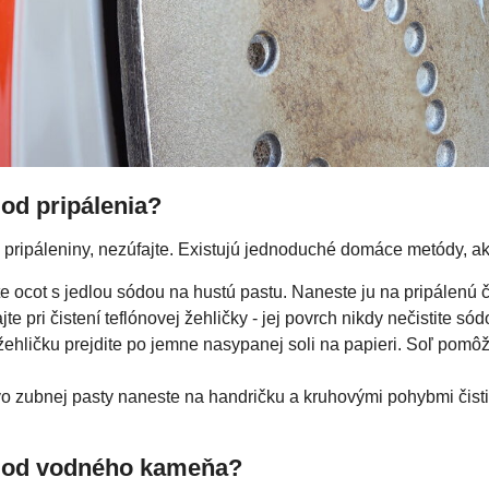
 od pripálenia?
 pripáleniny, nezúfajte. Existujú jednoduché domáce metódy, ako
 ocot s jedlou sódou na hustú pastu. Naneste ju na pripálenú ča
te pri čistení teflónovej žehličky - jej povrch nikdy nečistite sód
ehličku prejdite po jemne nasypanej soli na papieri. Soľ pomôž
 zubnej pasty naneste na handričku a kruhovými pohybmi čisti
ku od vodného kameňa?