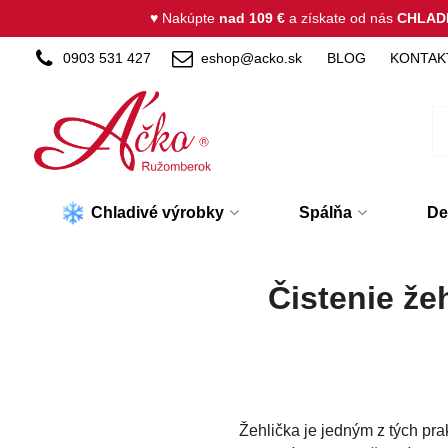
♥ Nakúpte
nad 109 €
a získate od nás
CHLAD
0903 531 427
eshop@acko.sk
BLOG
KONTAK
Chladivé výrobky
Spálňa
De
Čistenie že
Žehlička je jedným z tých pra