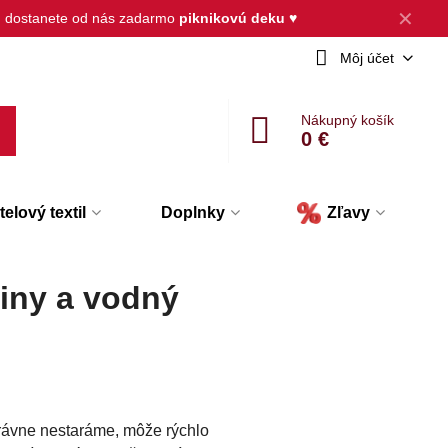
✕
, dostanete od nás zadarmo
piknikovú deku
♥
Môj účet
Nákupný košík
0 €
elový textil
Doplnky
Zľavy
niny a vodný
správne nestaráme, môže rýchlo