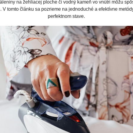
ipáleniny na žehliacej ploche či vodný kameň vo vnútri môžu spô
 V tomto článku sa pozrieme na jednoduché a efektívne metódy
perfektnom stave.