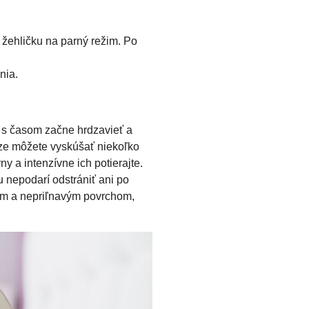
 žehličku na parný režim. Po
nia.
 s časom začne hrdzavieť a
dze môžete vyskúšať niekoľko
y a intenzívne ich potierajte.
u nepodarí odstrániť ani po
ým a nepriľnavým povrchom,