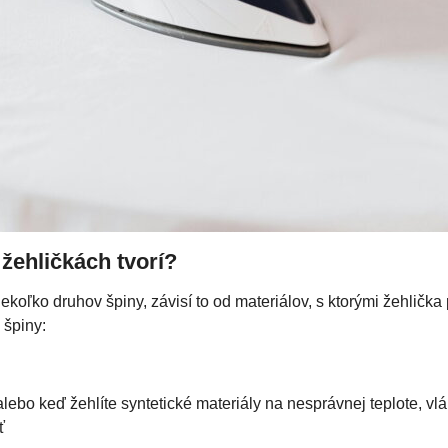
žehličkách tvorí?
ekoľko druhov špiny, závisí to od materiálov, s ktorými žehlička 
 špiny:
lebo keď žehlíte syntetické materiály na nesprávnej teplote, vlák
ť