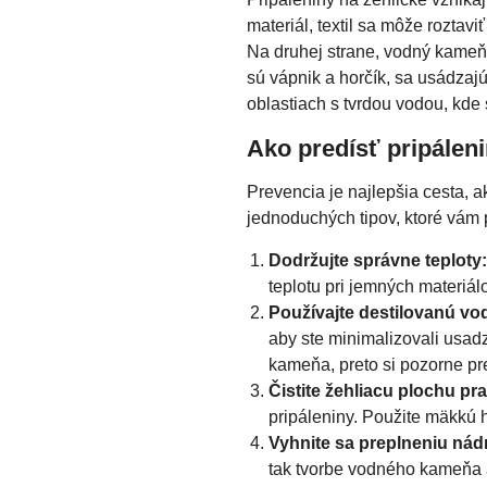
materiál, textil sa môže roztavi
Na druhej strane, vodný kameň 
sú vápnik a horčík, sa usádzaj
oblastiach s tvrdou vodou, kde 
Ako predísť pripále
Prevencia je najlepšia cesta, a
jednoduchých tipov, ktoré vám
Dodržujte správne teploty:
teplotu pri jemných materiálo
Používajte destilovanú vo
aby ste minimalizovali usa
kameňa, preto si pozorne pr
Čistite žehliacu plochu pr
pripáleniny. Použite mäkkú h
Vyhnite sa preplneniu nád
tak tvorbe vodného kameňa a