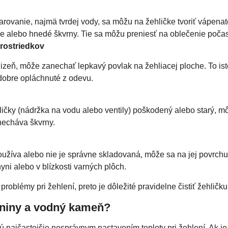
arovanie, najmä tvrdej vody, sa môžu na žehličke tvoriť vápen
ele alebo hnedé škvrny. Tie sa môžu preniesť na oblečenie počas
rostriedkov
izeň, môže zanechať lepkavý povlak na žehliacej ploche. To isté
 dobre opláchnuté z odevu.
ličky (nádržka na vodu alebo ventily) poškodený alebo starý, mô
necháva škvrny.
oužíva alebo nie je správne skladovaná, môže sa na jej povrchu
ni alebo v blízkosti varných plôch.
problémy pri žehlení, preto je dôležité pravidelne čistiť žehličk
eniny a vodný kameň?
ú najčastejšie nesprávnym nastavením teploty pri žehlení. Ak je 