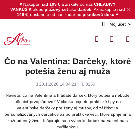
♥ Nakúpte
nad 109 €
a získate od nás
CHLADIVÝ
✕
VANKÚŠIK
alebo
plážový set
ako
darček
.
Ak nakúpite
nad
149 €
, dostanete od nás zadarmo
piknikovú deku
♥
Môj účet
Čo na Valentína: Darčeky, ktoré
potešia ženu aj muža
Pridané
Počet
20.1.2026 14:04:21
8260
zobrazení
Neviete, čo na Valentína a hľadáte darček, ktorý poteší a nebude
pôsobiť prvoplánovo? V článku nájdete praktické tipy na
valentínske darčeky pre ženy aj mužov, od zážitkov a
personalizovaných darčekov až po praktické veci, ktoré spríjemnia
každodenný život. Inšpirujte sa a vyberte darček na Valentína s
myšlienkou.