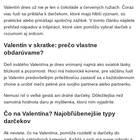
Valentín dnes už nie je len o čokoláde a červených ružiach. Čoraz
viac ľudí sa prikláňa k darčekom, ktoré majú hlbší význam, sú
praktické alebo prinášajú spoločný zážitok. V tomto článku nájdete
prehľad nápadov a inšpirácií, ktoré vám pomôžu vybrať darček s
rozumom aj srdcom.
Valentín v skratke: prečo vlastne
obdarúvame?
Deň svätého Valentína je dnes vnímaný najmä ako sviatok lásky,
blízkosti a pozornosti. Hoci má historické korene, pre väčšinu ľudí
je Valentín predovšetkým príležitosťou zastaviť sa v každodennom
zhone a urobiť niečo pekné pre svojho partnera alebo partnerku.
Nemusí ísť o veľké gestá ani drahé darčeky. Dôležitejšia než
samotná hodnota daru je myšlienka, ktorú ním vyjadríte.
Čo na Valentína? Najobľúbenejšie typy
darčekov
Ak neviete, čo na Valentína, pomôže rozdeliť si darčeky do
niekoľkých základných kategórií. Každá z nich má svoje výhody a