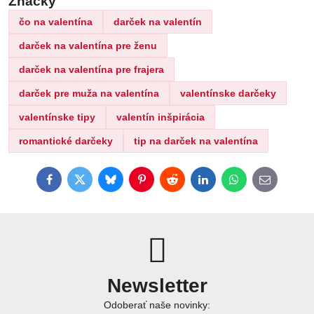
Značky
čo na valentína
darček na valentín
darček na valentína pre ženu
darček na valentína pre frajera
darček pre muža na valentína
valentínske darčeky
valentínske tipy
valentín inšpirácia
romantické darčeky
tip na darček na valentína
Facebook
Twitter
Bluesky
Pinterest
Reddit
LinkedIn
WhatsApp
E-
mail
Newsletter
Odoberať naše novinky: