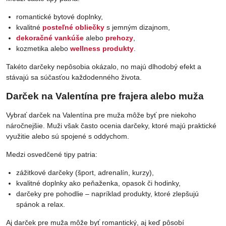
romantické bytové doplnky,
kvalitné
posteľné obliečky
s jemným dizajnom,
dekoračné vankúše
alebo
prehozy
,
kozmetika alebo
wellness produkty
.
Takéto darčeky nepôsobia okázalo, no majú dlhodobý efekt a
stávajú sa súčasťou každodenného života.
Darček na Valentína pre frajera alebo muža
Vybrať darček na Valentína pre muža môže byť pre niekoho
náročnejšie. Muži však často ocenia darčeky, ktoré majú praktické
využitie alebo sú spojené s oddychom.
Medzi osvedčené tipy patria:
zážitkové darčeky (šport, adrenalín, kurzy),
kvalitné doplnky ako peňaženka, opasok či hodinky,
darčeky pre pohodlie – napríklad produkty, ktoré zlepšujú
spánok a relax.
Aj darček pre muža môže byť romantický, aj keď pôsobí