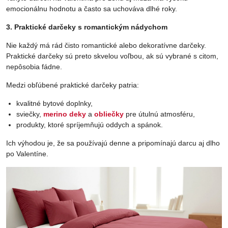
emocionálnu hodnotu a často sa uchováva dlhé roky.
3. Praktické darčeky s romantickým nádychom
Nie každý má rád čisto romantické alebo dekoratívne darčeky.
Praktické darčeky sú preto skvelou voľbou, ak sú vybrané s citom,
nepôsobia fádne.
Medzi obľúbené praktické darčeky patria:
kvalitné bytové doplnky,
sviečky,
merino deky
a
obliečky
pre útulnú atmosféru,
produkty, ktoré spríjemňujú oddych a spánok.
Ich výhodou je, že sa používajú denne a pripomínajú darcu aj dlho
po Valentíne.