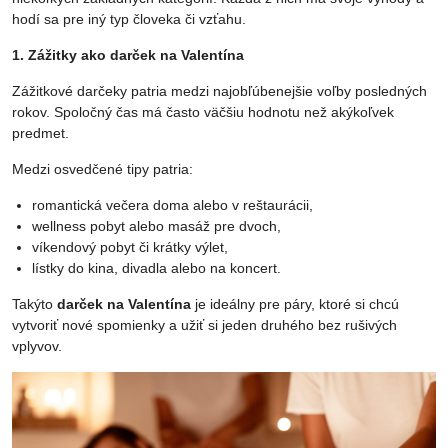
hodí sa pre iný typ človeka či vzťahu.
1. Zážitky ako darček na Valentína
Zážitkové darčeky patria medzi najobľúbenejšie voľby posledných
rokov. Spoločný čas má často väčšiu hodnotu než akýkoľvek
predmet.
Medzi osvedčené tipy patria:
romantická večera doma alebo v reštaurácii,
wellness pobyt alebo masáž pre dvoch,
víkendový pobyt či krátky výlet,
lístky do kina, divadla alebo na koncert.
Takýto
darček na Valentína
je ideálny pre páry, ktoré si chcú
vytvoriť nové spomienky a užiť si jeden druhého bez rušivých
vplyvov.