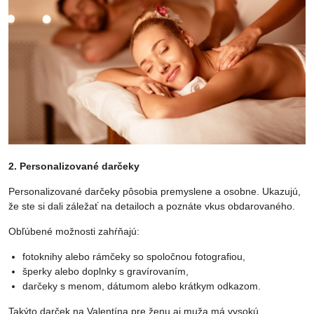
2. Personalizované darčeky
Personalizované darčeky pôsobia premyslene a osobne. Ukazujú,
že ste si dali záležať na detailoch a poznáte vkus obdarovaného.
Obľúbené možnosti zahŕňajú:
fotoknihy alebo rámčeky so spoločnou fotografiou,
šperky alebo doplnky s gravírovaním,
darčeky s menom, dátumom alebo krátkym odkazom.
Takýto darček na Valentína pre ženu aj muža má vysokú