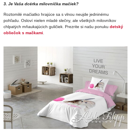
3. Je Vaša dcérka milovníčka mačiek?
Roztomilé mačiatko hrajúce sa s vlnou neujde jedninému
pohľadu. Osloví nielen mladé slečny, ale všetkých milovníkov
chlpatých mňaukajúcich guličiek. Prezrite si našu ponuku
detský
obliečok s mačkami
.