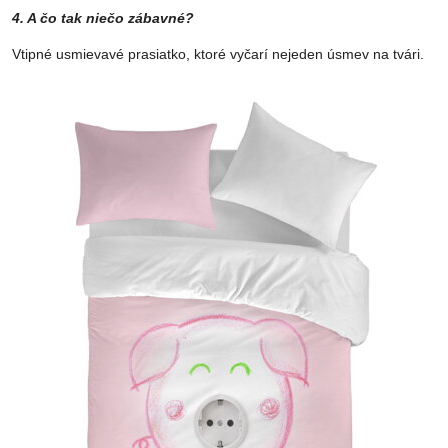
4. A čo tak niečo zábavné?
Vtipné usmievavé prasiatko, ktoré vyčarí nejeden úsmev na tvári.