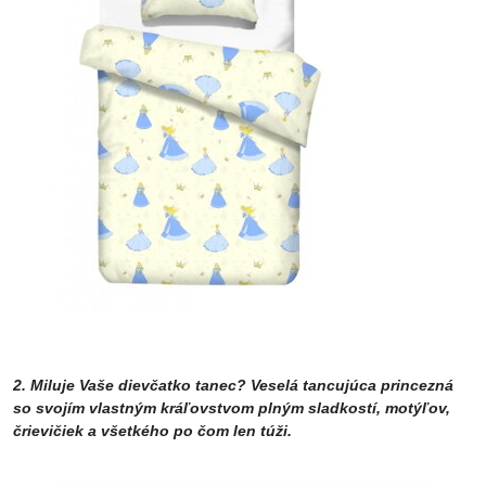
2. Miluje Vaše dievčatko tanec? Veselá tancujúca princezná
so svojím vlastným kráľovstvom plným sladkostí, motýľov,
črievičiek a všetkého po čom len túži.