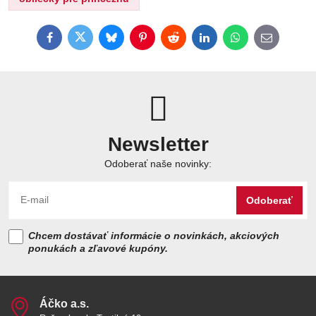
Facebook
Twitter
Bluesky
Pinterest
Reddit
LinkedIn
WhatsApp
E-
mail
Newsletter
Odoberať naše novinky:
Odoberať
Chcem dostávať informácie o novinkách, akciových
ponukách a zľavové kupóny.
Áčko a​.s​.