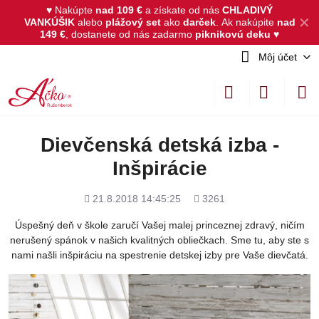
♥ Nakúpte
nad 109 €
a získate od nás
CHLADIVÝ
✕
VANKÚŠIK
alebo
plážový set
ako
darček
.
Ak nakúpite
nad
149 €
, dostanete od nás zadarmo
piknikovú deku
♥
Môj účet
Dievčenská detská izba -
Inšpirácie
Pridané
Počet
21.8.2018 14:45:25
3261
zobrazení
Úspešný deň v škole zaručí Vašej malej princeznej zdravý, ničím
nerušený spánok v našich kvalitných obliečkach. Sme tu, aby ste s
nami našli inšpiráciu na spestrenie detskej izby pre Vaše dievčatá.