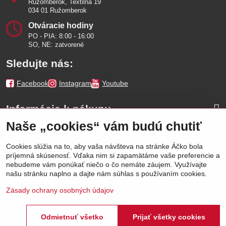
Ružomberok, Textilná 19
034 01 Ružomberok
Otváracie hodiny
PO - PIA: 8:00 - 16:00
SO, NE: zatvorené
Sledujte nás:
Facebook
Instagram
Youtube
Informácie k nákupu
Naše „cookies“ vám budú chutiť
Naše značky
Cookies slúžia na to, aby vaša návšteva na stránke Áčko bola
príjemná skúsenosť. Vďaka nim si zapamätáme vaše preferencie a
Výhody
nebudeme vám ponúkať niečo o čo nemáte záujem. Využívajte
našu stránku naplno a dajte nám súhlas s používaním cookies.
Zásady ochrany osobných údajov
Odmietnuť všetko
Prijať všetky cookies
©
2026
Áčko a.s.
Predvoľby súkromia
Stav objednávky