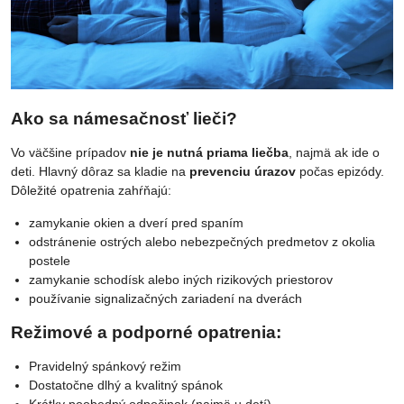
Ako sa námesačnosť lieči?
Vo väčšine prípadov
nie je nutná priama liečba
, najmä ak ide o
deti. Hlavný dôraz sa kladie na
prevenciu úrazov
počas epizódy.
Dôležité opatrenia zahŕňajú:
zamykanie okien a dverí pred spaním
odstránenie ostrých alebo nebezpečných predmetov z okolia
postele
zamykanie schodísk alebo iných rizikových priestorov
používanie signalizačných zariadení na dverách
Režimové a podporné opatrenia:
Pravidelný spánkový režim
Dostatočne dlhý a kvalitný spánok
Krátky poobedný odpočinok (najmä u detí)