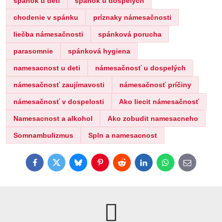
spánok u detí
spánok u dospelých
chodenie v spánku
príznaky námesačnosti
liečba námesačnosti
spánková porucha
parasomnie
spánková hygiena
namesacnost u deti
námesačnosť u dospelých
námesačnosť zaujímavosti
námesačnosť príčiny
námesačnosť v dospelosti
Ako liecit námesačnosť
Namesacnost a alkohol
Ako zobudit namesacneho
Somnambulizmus
Spln a namesacnost
Facebook
Twitter
Bluesky
Pinterest
Reddit
LinkedIn
WhatsApp
E-
mail