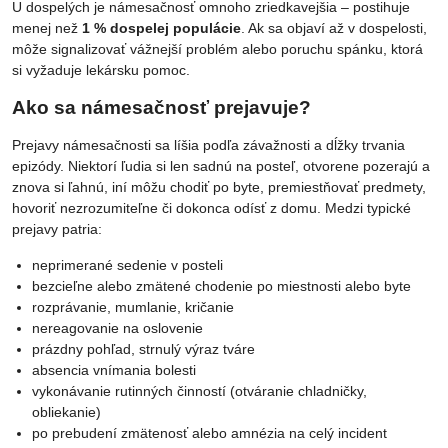
U dospelých je námesačnosť omnoho zriedkavejšia – postihuje
menej než
1 % dospelej populácie
. Ak sa objaví až v dospelosti,
môže signalizovať vážnejší problém alebo poruchu spánku, ktorá
si vyžaduje lekársku pomoc.
Ako sa námesačnosť prejavuje?
Prejavy námesačnosti sa líšia podľa závažnosti a dĺžky trvania
epizódy. Niektorí ľudia si len sadnú na posteľ, otvorene pozerajú a
znova si ľahnú, iní môžu chodiť po byte, premiestňovať predmety,
hovoriť nezrozumiteľne či dokonca odísť z domu. Medzi typické
prejavy patria:
neprimerané sedenie v posteli
bezcieľne alebo zmätené chodenie po miestnosti alebo byte
rozprávanie, mumlanie, kričanie
nereagovanie na oslovenie
prázdny pohľad, strnulý výraz tváre
absencia vnímania bolesti
vykonávanie rutinných činností (otváranie chladničky,
obliekanie)
po prebudení zmätenosť alebo amnézia na celý incident