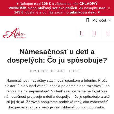
♥ Nakúpte
nad 109 €
a získate od nás
CHLADIVÝ
✕
VANKÚŠIK
alebo
plážový set
ako
darček
.
Ak nakúpite
nad
149 €
, dostanete od nás zadarmo
piknikovú deku
♥
Môj účet
Námesačnosť u detí a
dospelých: Čo ju spôsobuje?
Pridané
Počet
25.6.2025 10:34:49
1239
zobrazení
Námesačnosť – zvláštny stav medzi spánkom a bdením. Prečo
niektorí ľudia v noci vstanú, chodia po dome alebo rozprávajú, no
ráno si na nič nepamätajú? V článku sa pozrieme na to, ako sa
námesačnosť prejavuje u detí a dospelých, čo ju spôsobuje a aké
sú jej riziká. Zároveň ponúkame praktické rady, ako zabezpečiť
bezpečný spánok a kedy je čas vyhľadať pomoc odborníka.