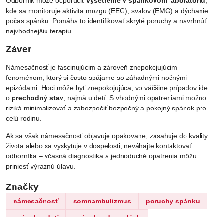
Odborník môže odporučiť
vyšetrenie v spánkovom laboratóriu
,
kde sa monitoruje aktivita mozgu (EEG), svalov (EMG) a dýchanie
počas spánku. Pomáha to identifikovať skryté poruchy a navrhnúť
najvhodnejšiu terapiu.
Záver
Námesačnosť je fascinujúcim a zároveň znepokojujúcim
fenoménom, ktorý si často spájame so záhadnými nočnými
epizódami. Hoci môže byť znepokojujúca, vo väčšine prípadov ide
o
prechodný stav
, najmä u detí. S vhodnými opatreniami možno
riziká minimalizovať a zabezpečiť bezpečný a pokojný spánok pre
celú rodinu.
Ak sa však námesačnosť objavuje opakovane, zasahuje do kvality
života alebo sa vyskytuje v dospelosti, neváhajte kontaktovať
odborníka – včasná diagnostika a jednoduché opatrenia môžu
priniesť výraznú úľavu.
Značky
námesačnosť
somnambulizmus
poruchy spánku