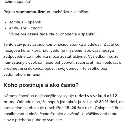
režime spánku“.
Pojem
somnambulizmus
pochádza z latinčiny:
somnus
= spánok
ambulare
= chodiť
Voľne preložené teda ide o „chodenie v spánku“.
Tento stav je zvláštnou kombináciou spánku a bdelosti. Zatiaľ čo
mozgová kôra, ktorá riadi vedomé myslenie, spí, časti mozgu
zodpovedné za motoriku môžu zostať aktívne. Výsledkom je, že
námesačný človek sa môže pohybovať, rozprávať, manipulovať s
predmetmi či dokonca opustiť svoj domov – to všetko bez
vedomého vnímania.
Koho postihuje a ako často?
Námesačnosť sa najčastejšie vyskytuje u
detí vo veku 4 až 12
rokov
. Odhaduje sa, že aspoň jedenkrát ju zažije až
30 % detí
, ale
pravidelne sa objavuje u približne
15–20 %
z nich. Chlapci sú ňou
postihovaní o niečo častejšie ako dievčatá. U väčšiny detí tento
stav v priebehu puberty vymizne.