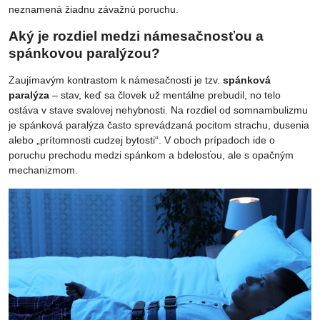
neznamená žiadnu závažnú poruchu.
Aký je rozdiel medzi námesačnosťou a
spánkovou paralýzou?
Zaujímavým kontrastom k námesačnosti je tzv.
spánková
paralýza
– stav, keď sa človek už mentálne prebudil, no telo
ostáva v stave svalovej nehybnosti. Na rozdiel od somnambulizmu
je spánková paralýza často sprevádzaná pocitom strachu, dusenia
alebo „prítomnosti cudzej bytosti“. V oboch prípadoch ide o
poruchu prechodu medzi spánkom a bdelosťou, ale s opačným
mechanizmom.