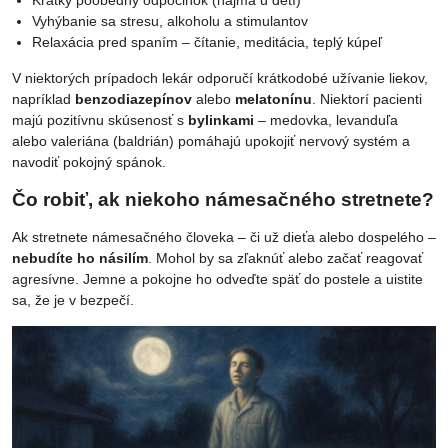
Vyhýbanie sa stresu, alkoholu a stimulantov
Relaxácia pred spaním – čítanie, meditácia, teplý kúpeľ
V niektorých prípadoch lekár odporučí krátkodobé užívanie liekov,
napríklad
benzodiazepínov
alebo
melatonínu
. Niektorí pacienti
majú pozitívnu skúsenosť s
bylinkami
– medovka, levanduľa
alebo valeriána (baldrián) pomáhajú upokojiť nervový systém a
navodiť pokojný spánok.
Čo robiť, ak niekoho námesačného stretnete?
Ak stretnete námesačného človeka – či už dieťa alebo dospelého –
nebudíte ho násilím
. Mohol by sa zľaknúť alebo začať reagovať
agresívne. Jemne a pokojne ho odveďte späť do postele a uistite
sa, že je v bezpečí.