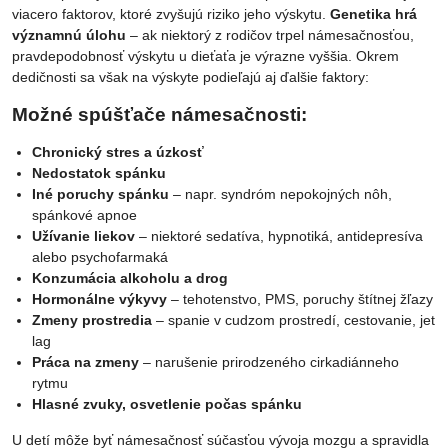
viacero faktorov, ktoré zvyšujú riziko jeho výskytu.
Genetika hrá
významnú úlohu
– ak niektorý z rodičov trpel námesačnosťou,
pravdepodobnosť výskytu u dieťaťa je výrazne vyššia. Okrem
dedičnosti sa však na výskyte podieľajú aj ďalšie faktory:
Možné spúšťače námesačnosti:
Chronický stres a úzkosť
Nedostatok spánku
Iné poruchy spánku
– napr. syndróm nepokojných nôh,
spánkové apnoe
Užívanie liekov
– niektoré sedatíva, hypnotiká, antidepresíva
alebo psychofarmaká
Konzumácia alkoholu a drog
Hormonálne výkyvy
– tehotenstvo, PMS, poruchy štítnej žľazy
Zmeny prostredia
– spanie v cudzom prostredí, cestovanie, jet
lag
Práca na zmeny
– narušenie prirodzeného cirkadiánneho
rytmu
Hlasné zvuky, osvetlenie počas spánku
U detí môže byť námesačnosť súčasťou vývoja mozgu a spravidla