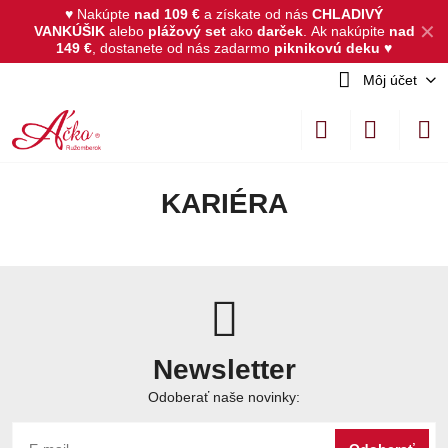
♥ Nakúpte
nad 109 €
a získate od nás
CHLADIVÝ
✕
VANKÚŠIK
alebo
plážový set
ako
darček
.
Ak nakúpite
nad
149 €
, dostanete od nás zadarmo
piknikovú deku
♥
Môj účet
KARIÉRA
Newsletter
Odoberať naše novinky: