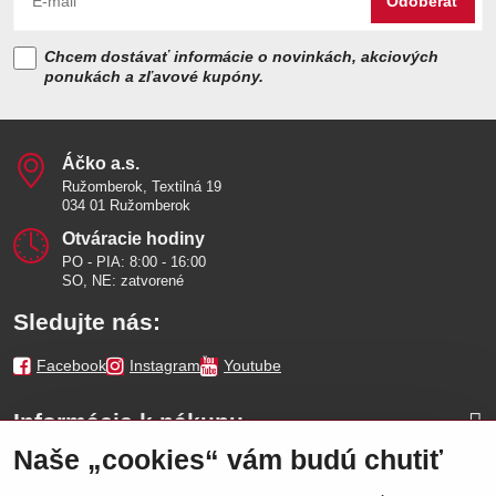
Odoberať
Chcem dostávať informácie o novinkách, akciových
ponukách a zľavové kupóny.
Áčko a​.s​.
Ružomberok, Textilná 19
034 01 Ružomberok
Otváracie hodiny
PO - PIA: 8:00 - 16:00
SO, NE: zatvorené
Sledujte nás:
Facebook
Instagram
Youtube
Informácie k nákupu
Naše „cookies“ vám budú chutiť
Naše značky