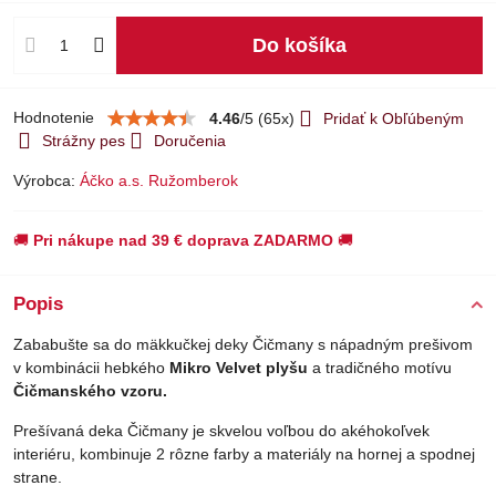
Do košíka
Hodnotenie
4.46
/
5
(
65
x)
Pridať k Obľúbeným
Strážny pes
Doručenia
Výrobca:
Áčko a.s. Ružomberok
🚚
Pri nákupe nad 39 € doprava ZADARMO
🚚
Popis
Zababušte sa do mäkkučkej deky Čičmany s nápadným prešivom
v kombinácii hebkého
Mikro Velvet plyšu
a tradičného motívu
Čičmanského vzoru.
Prešívaná deka Čičmany je skvelou voľbou do akéhokoľvek
interiéru, kombinuje 2 rôzne farby a materiály na hornej a spodnej
strane.