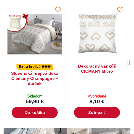
Dekoračný vankúš
Extra hrejivé ✹✹✹
ČIČMANY Micro
Slovenská hrejivá deka
Čičmany Champagne +
darček
Skladom
Vypredané
59,90 €
8,10 €
Do košíka
Zobraziť