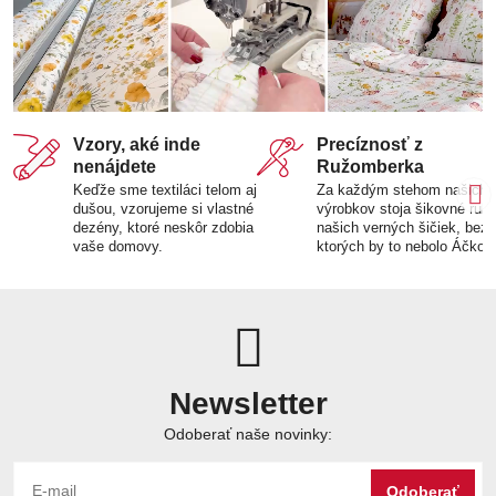
Vzory, aké inde
Precíznosť z
nenájdete
Ružomberka
Keďže sme textiláci telom aj
Za každým stehom našich
dušou, vzorujeme si vlastné
výrobkov stoja šikovné ruk
dezény, ktoré neskôr zdobia
našich verných šičiek, bez
vaše domovy.
ktorých by to nebolo Áčko.
Newsletter
Odoberať naše novinky:
Odoberať