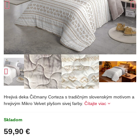
Hrejivá deka Čičmany Corteza s tradičným slovenským motívom a
hrejivým Mikro Velvet plyšom sivej farby.
Čítajte viac
Skladom
59,90 €