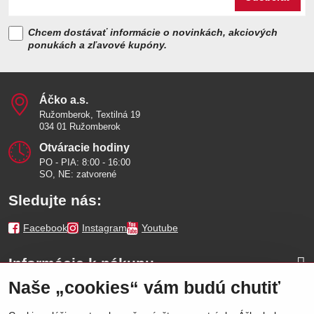
Chcem dostávať informácie o novinkách, akciových
ponukách a zľavové kupóny.
Áčko a​.s​.
Ružomberok, Textilná 19
034 01 Ružomberok
Otváracie hodiny
PO - PIA: 8:00 - 16:00
SO, NE: zatvorené
Sledujte nás:
Facebook
Instagram
Youtube
Informácie k nákupu
Naše „cookies“ vám budú chutiť
Naše značky