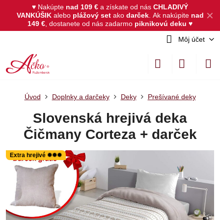
♥ Nakúpte
nad 109 €
a získate od nás
CHLADIVÝ
✕
VANKÚŠIK
alebo
plážový set
ako
darček
.
Ak nakúpite
nad
149 €
, dostanete od nás zadarmo
piknikovú deku
♥
Môj účet
Úvod
Doplnky a darčeky
Deky
Prešívané deky
Slovenská hrejivá deka
Čičmany Corteza + darček
Extra hrejivé ✹✹✹