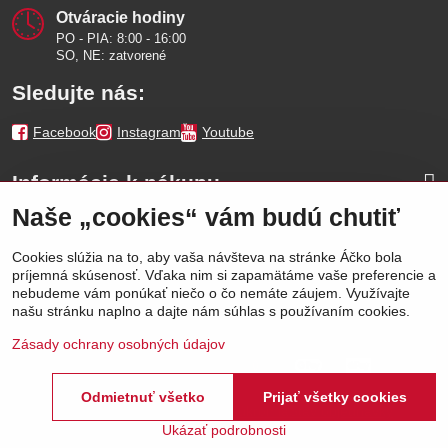
Otváracie hodiny
PO - PIA: 8:00 - 16:00
SO, NE: zatvorené
Sledujte nás:
Facebook
Instagram
Youtube
Informácie k nákupu
Naše „cookies“ vám budú chutiť
Naše značky
Cookies slúžia na to, aby vaša návšteva na stránke Áčko bola
príjemná skúsenosť. Vďaka nim si zapamätáme vaše preferencie a
Výhody
nebudeme vám ponúkať niečo o čo nemáte záujem. Využívajte
našu stránku naplno a dajte nám súhlas s používaním cookies.
Zásady ochrany osobných údajov
Odmietnuť všetko
Prijať všetky cookies
©
2026
Áčko a.s.
Predvoľby súkromia
Stav objednávky
Ukázať podrobnosti
Vytvorené pomocou:
BiznisWeb.sk