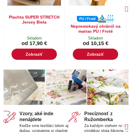
Plachta SUPER STRETCH
PU / Froté
Jersey Biela
Nepremokavý chránič na
matrac PU / Froté
Skladom
Skladom
od 17,90 €
od 10,15 €
Zobraziť
Zobraziť
Vzory, aké inde
Precíznosť z
nenájdete
Ružomberka
Keďže sme textiláci telom aj
Za každým stehom našich
dušou, vzorujeme si vlastné
výrobkov stoja šikovné ruk