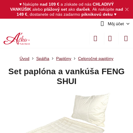
♥ Nakúpte
nad 109 €
a získate od nás
CHLADIVÝ
✕
VANKÚŠIK
alebo
plážový set
ako
darček
.
Ak nakúpite
nad
149 €
, dostanete od nás zadarmo
piknikovú deku
♥
Môj účet
Úvod
Spálňa
Paplóny
Celoročné paplóny
Set paplóna a vankúša FENG
SHUI