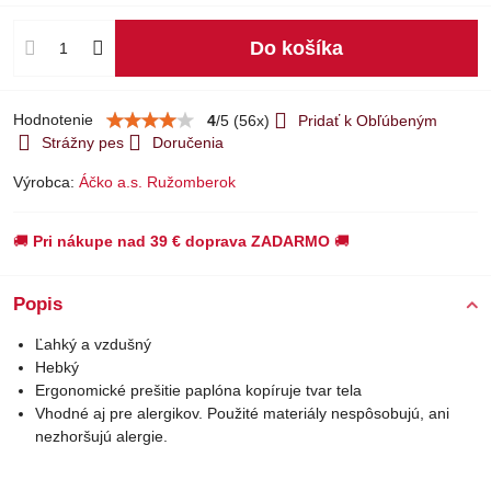
Do košíka
Hodnotenie
4
/
5
(
56
x)
Pridať k Obľúbeným
Strážny pes
Doručenia
Výrobca:
Áčko a.s. Ružomberok
🚚
Pri nákupe nad 39 € doprava ZADARMO
🚚
Popis
Ľahký a vzdušný
Hebký
Ergonomické prešitie paplóna kopíruje tvar tela
Vhodné aj pre alergikov. Použité materiály nespôsobujú, ani
nezhoršujú alergie.