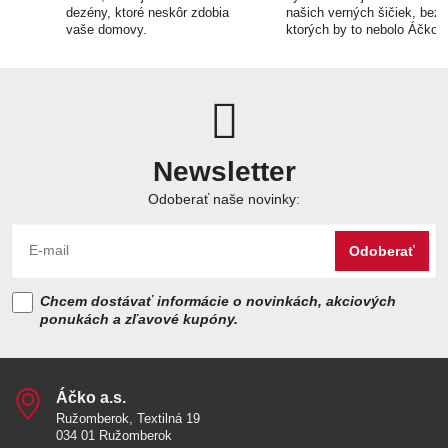
dezény, ktoré neskôr zdobia
našich verných šičiek, bez
vaše domovy.
ktorých by to nebolo Áčko.
Newsletter
Odoberať naše novinky:
Odoberať
Chcem dostávať informácie o novinkách, akciových
ponukách a zľavové kupóny.
Áčko a​.s​.
Ružomberok, Textilná 19
034 01 Ružomberok