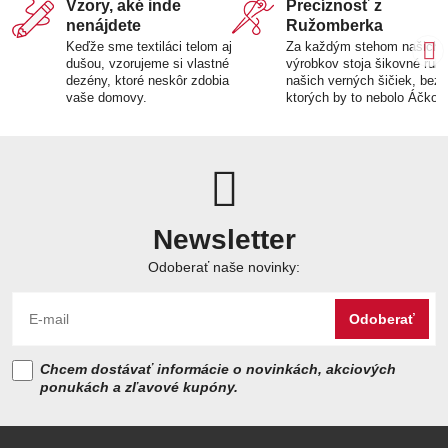
Vzory, aké inde
Precíznosť z
nenájdete
Ružomberka
Keďže sme textiláci telom aj
Za každým stehom našich
dušou, vzorujeme si vlastné
výrobkov stoja šikovné ruk
dezény, ktoré neskôr zdobia
našich verných šičiek, bez
vaše domovy.
ktorých by to nebolo Áčko.
Newsletter
Odoberať naše novinky:
Odoberať
Chcem dostávať informácie o novinkách, akciových
ponukách a zľavové kupóny.