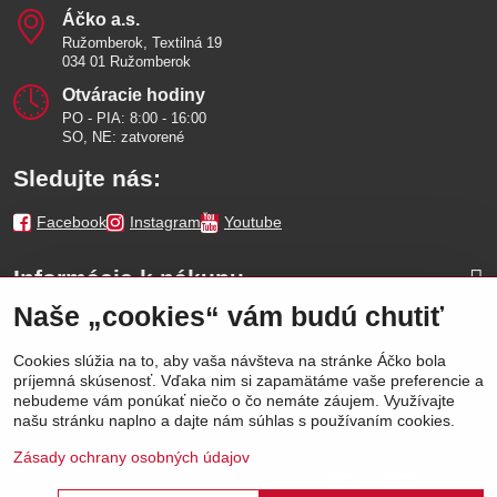
Áčko a​.s​.
Ružomberok, Textilná 19
034 01 Ružomberok
Otváracie hodiny
PO - PIA: 8:00 - 16:00
SO, NE: zatvorené
Sledujte nás:
Facebook
Instagram
Youtube
Informácie k nákupu
Naše „cookies“ vám budú chutiť
Naše značky
Cookies slúžia na to, aby vaša návšteva na stránke Áčko bola
príjemná skúsenosť. Vďaka nim si zapamätáme vaše preferencie a
Výhody
nebudeme vám ponúkať niečo o čo nemáte záujem. Využívajte
našu stránku naplno a dajte nám súhlas s používaním cookies.
Zásady ochrany osobných údajov