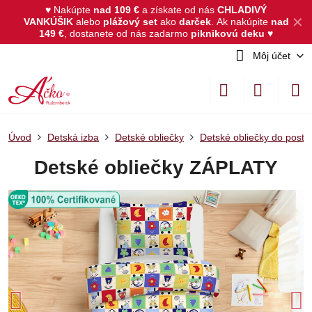
♥ Nakúpte
nad 109 €
a získate od nás
CHLADIVÝ
✕
VANKÚŠIK
alebo
plážový set
ako
darček
.
Ak nakúpite
nad
149 €
, dostanete od nás zadarmo
piknikovú deku
♥
Môj účet
Úvod
Detská izba
Detské obliečky
Detské obliečky do posti
Detské obliečky ZÁPLATY