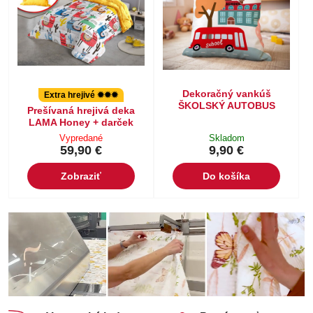
Dekoračný vankúš
Extra hrejivé ✹✹✹
ŠKOLSKÝ AUTOBUS
Prešívaná hrejivá deka
LAMA Honey + darček
Vypredané
Skladom
59,90 €
9,90 €
Zobraziť
Do košíka