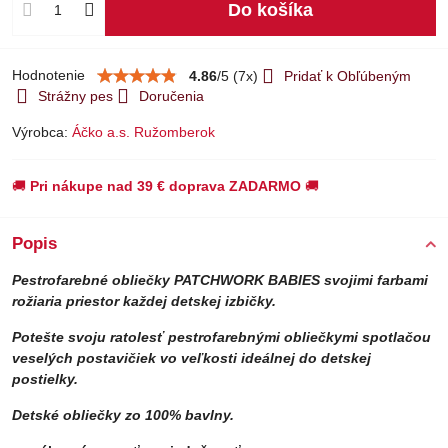
Do košíka
Hodnotenie
4.86
/
5
(
7
x)
Pridať k Obľúbeným
Strážny pes
Doručenia
Výrobca:
Áčko a.s. Ružomberok
🚚
Pri nákupe nad 39 € doprava ZADARMO
🚚
Popis
Pestrofarebné obliečky PATCHWORK BABIES svojimi farbami
rožiaria priestor každej detskej izbičky.
Potešte svoju ratolesť pestrofarebnými obliečkymi spotlačou
veselých postavičiek vo veľkosti ideálnej do detskej
postielky.
Detské obliečky zo 100% bavlny.