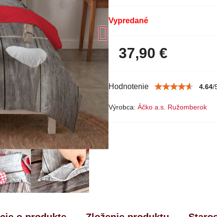
Vypredané
37,90 €
Hodnotenie
4.64
/
Výrobca:
Áčko a.s. Ružomberok
cie o produkte
Zloženie produktu
Staro