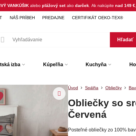
IVÝ VANKÚŠIK
alebo
plážový set
ako
darček
.
Ak nakúpite
nad 149 €
T
NÁŠ PRÍBEH
PREDAJNE
CERTIFIKÁT OEKO-TEX®
Hľadať
tská izba
Kúpeľňa
Kuchyňa
Hot
Úvod
Spálňa
Obliečky
Bav
Obliečky so s
Červená
Posteľné obliečky zo 100% bavl