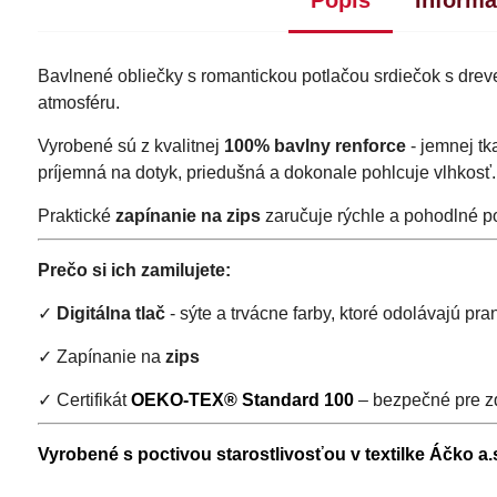
Bavlnené obliečky s romantickou potlačou srdiečok s drev
atmosféru.
Vyrobené sú z kvalitnej
100% bavlny renforce
- jemnej tk
príjemná na dotyk, priedušná a dokonale pohlcuje vlhkosť.
Praktické
zapínanie na zips
zaručuje rýchle a pohodlné p
Prečo si ich zamilujete:
✓
Digitálna tlač
- sýte a trvácne farby, ktoré odolávajú pran
✓ Zapínanie na
zips
✓ Certifikát
OEKO-TEX® Standard 100
– bezpečné pre zd
Vyrobené s poctivou starostlivosťou v textilke Áčko a