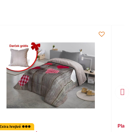
Plach
Extra hrejivé ✹✹✹