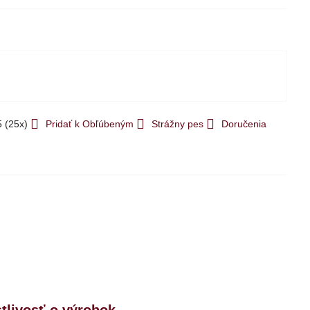
5
(
25
x)
Pridať k Obľúbeným
Strážny pes
Doručenia
stlivosť o výrobok