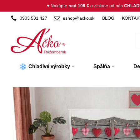
♥ Nakúpte
nad 109 €
a získate od nás
CHLAD
0903 531 427
eshop@acko.sk
BLOG
KONTAK
Chladivé výrobky
Spálňa
De