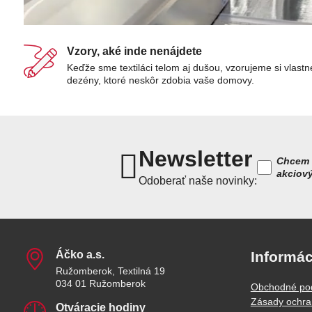
Vzory, aké inde nenájdete
Keďže sme textiláci telom aj dušou, vzorujeme si vlastn
dezény, ktoré neskôr zdobia vaše domovy.
Newsletter
Chcem 
akciov
Odoberať naše novinky:
Áčko a​.s​.
Informác
Ružomberok, Textilná 19
034 01 Ružomberok
Obchodné po
Zásady ochra
Otváracie hodiny