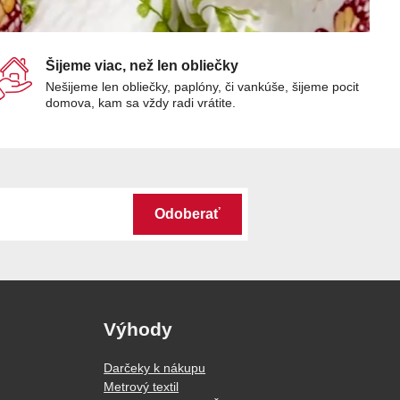
Šijeme viac, než len obliečky
Nešijeme len obliečky, paplóny, či vankúše, šijeme pocit
domova, kam sa vždy radi vrátite.
Odoberať
Výhody
Darčeky k nákupu
Metrový textil