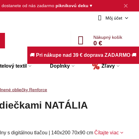
✕
, dostanete od nás zadarmo
piknikovú deku
♥
Môj účet
Nákupný košík
0 €
🚚
Pri nákupe nad 39 € doprava ZADARMO
🚚
elový textil
Doplnky
Zľavy
lnené obliečky Renforce
rdiečkami NATÁLIA
ny s digitálnou tlačou | 140x200 70x90 cm
Čítajte viac