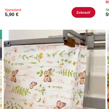
H
Vypredané
S
Zobraziť
5,90 €
5