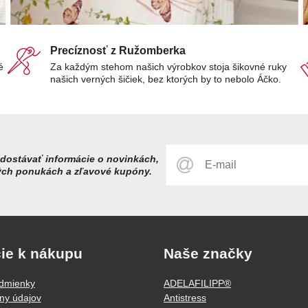
Precíznosť z Ružomberka
é
Za každým stehom našich výrobkov stoja šikovné ruky
našich verných šičiek, bez ktorých by to nebolo Áčko.
dostávať informácie o novinkách,
ých ponukách a zľavové kupóny.
ie k nákupu
Naše značky
dmienky
ADELAFILIPP®
ny údajov
Antistress