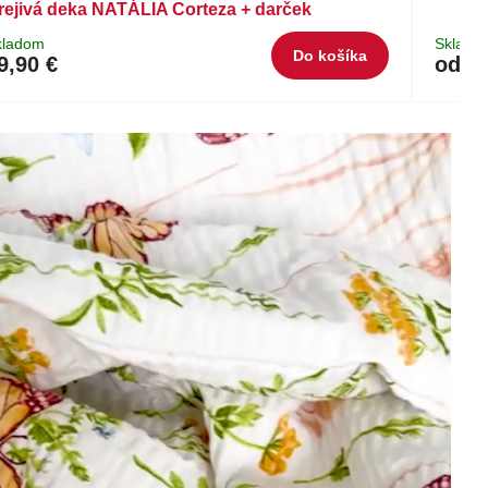
rejivá deka NATÁLIA Corteza + darček
kladom
Sklado
Do košíka
9,90 €
od 11