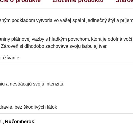
eným podkladom vytvoria vo vašej spálni jedinečný štýl a príje
aniny plátnovej väzby s hladkým povrchom, ktorá je odolná voči
 Zároveň si dlhodobo zachováva svoju farbu aj tvar.
oužívanie.
iu a nestrácajú svoju intenzitu.
ravie, bez škodlivých látok
.s., Ružomberok.