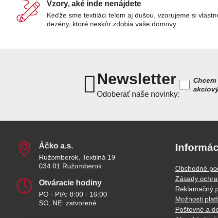
Vzory, aké inde nenájdete
Keďže sme textiláci telom aj dušou, vzorujeme si vlastn
dezény, ktoré neskôr zdobia vaše domovy.
Newsletter
Chcem 
akciov
Odoberať naše novinky:
Áčko a​.s​.
Informác
Ružomberok, Textilná 19
034 01 Ružomberok
Obchodné po
Zásady ochra
Otváracie hodiny
Reklamačný p
PO - PIA: 8:00 - 16:00
Možnosti plat
SO, NE: zatvorené
Poštovné a d