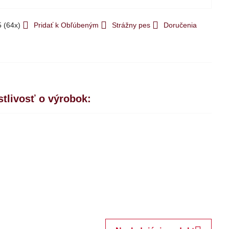
5
(
64
x)
Pridať k Obľúbeným
Strážny pes
Doručenia
stlivosť o výrobok: