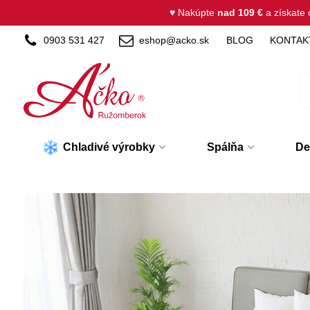
♥ Nakúpte
nad 109 €
a získate
0903 531 427
eshop@acko.sk
BLOG
KONTAK
Chladivé výrobky
Spálňa
De