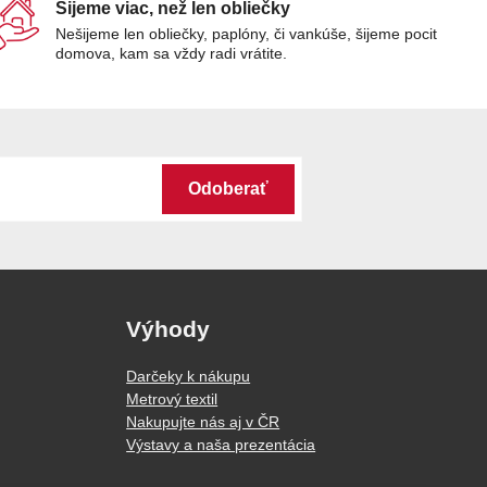
Šijeme viac, než len obliečky
Nešijeme len obliečky, paplóny, či vankúše, šijeme pocit
domova, kam sa vždy radi vrátite.
Odoberať
Výhody
Darčeky k nákupu
Metrový textil
Nakupujte nás aj v ČR
Výstavy a naša prezentácia