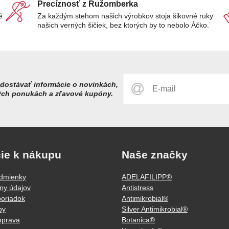
Precíznosť z Ružomberka
é
Za každým stehom našich výrobkov stoja šikovné ruky
našich verných šičiek, bez ktorých by to nebolo Áčko.
dostávať informácie o novinkách,
ých ponukách a zľavové kupóny.
ie k nákupu
Naše značky
dmienky
ADELAFILIPP®
ny údajov
Antistress
oriadok
Antimikrobial®
by
Silver Antimikrobial®
oprava
Botanica®