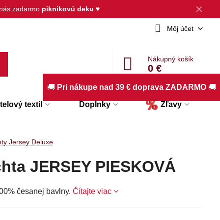
✕
d nás zadarmo
piknikovú deku
♥
Môj účet
Nákupný košík
0 €
🚚
Pri nákupe nad 39 € doprava ZADARMO
🚚
elový textil
Doplnky
Zľavy
hty Jersey Deluxe
achta JERSEY PIESKOVÁ
00% česanej bavlny.
Čítajte viac