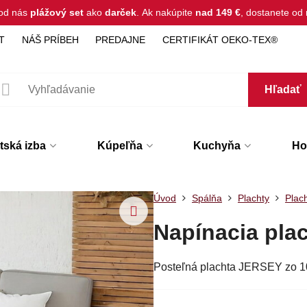
 od nás
plážový set
ako
darček
.
Ak nakúpite
nad 149 €
, dostanete o
T
NÁŠ PRÍBEH
PREDAJNE
CERTIFIKÁT OEKO-TEX®
Hľadať
tská izba
Kúpeľňa
Kuchyňa
Hot
Úvod
Spálňa
Plachty
Plac
Napínacia pl
Posteľná plachta JERSEY zo 1