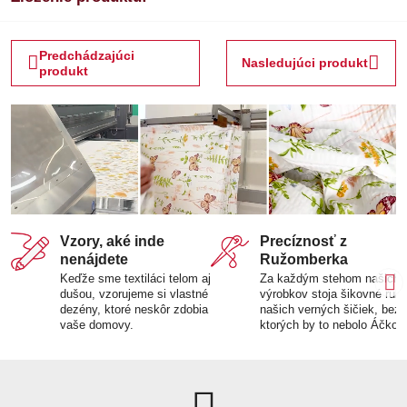
Predchádzajúci
Nasledujúci produkt
produkt
Vzory, aké inde
Precíznosť z
nenájdete
Ružomberka
Keďže sme textiláci telom aj
Za každým stehom našich
dušou, vzorujeme si vlastné
výrobkov stoja šikovné ruk
dezény, ktoré neskôr zdobia
našich verných šičiek, bez
vaše domovy.
ktorých by to nebolo Áčko.