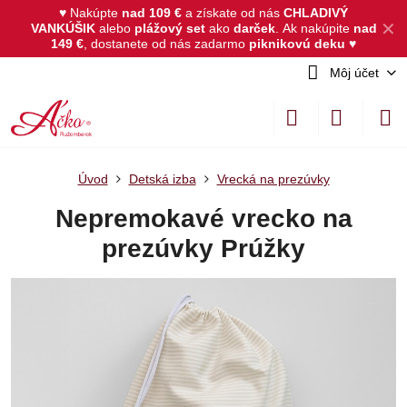
♥ Nakúpte
nad 109 €
a získate od nás
CHLADIVÝ
✕
VANKÚŠIK
alebo
plážový set
ako
darček
.
Ak nakúpite
nad
149 €
, dostanete od nás zadarmo
piknikovú deku
♥
Môj účet
Úvod
Detská izba
Vrecká na prezúvky
Nepremokavé vrecko na
prezúvky Prúžky