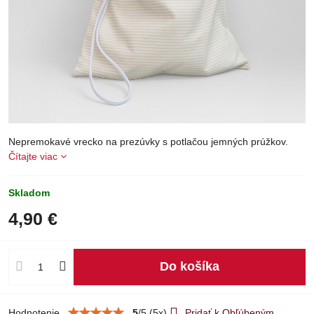
Nepremokavé vrecko na prezúvky s potlačou jemných prúžkov.
Čítajte viac
Skladom
4,90 €
Do košíka
Hodnotenie
5
/
5
(
5
x)
Pridať k Obľúbeným