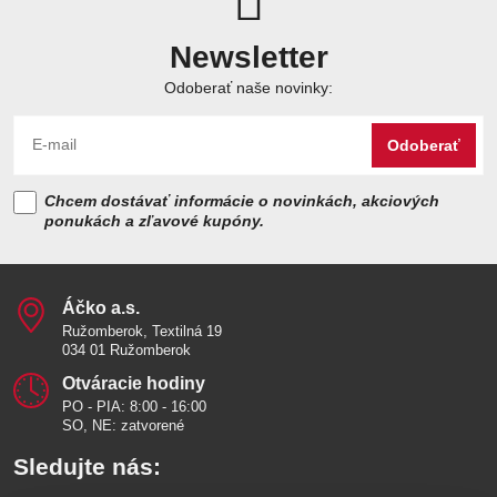
Newsletter
Odoberať naše novinky:
Odoberať
Chcem dostávať informácie o novinkách, akciových
ponukách a zľavové kupóny.
Áčko a​.s​.
Ružomberok, Textilná 19
034 01 Ružomberok
Otváracie hodiny
PO - PIA: 8:00 - 16:00
SO, NE: zatvorené
Sledujte nás: