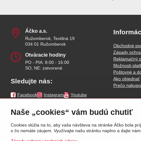
Áčko a​.s​.
Informác
Ružomberok, Textilná 19
034 01 Ružomberok
Obchodné po
Zásady ochra
Otváracie hodiny
Reklamačný p
PO - PIA: 8:00 - 16:00
Možnosti plat
SO, NE: zatvorené
Poštovné a d
Ako objednať
Sledujte nás:
Prečo nakupo
Facebook
Instagram
Youtube
Naše „cookies“ vám budú chutiť
Cookies slúžia na to, aby vaša návšteva na stránke Áčko bola 
o čo nemáte záujem. Využívajte našu stránku naplno a dajte nám