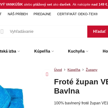
IVÝ VANKÚŠIK
alebo
plážový set
ako
darček
.
Ak nakúpite
nad 149 €
T
NÁŠ PRÍBEH
PREDAJNE
CERTIFIKÁT OEKO-TEX®
Hľadať
tská izba
Kúpeľňa
Kuchyňa
Hot
Úvod
Kúpeľňa
Župany
Froté župan V
Bavlna
100% bavlnený froté župan VE