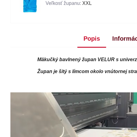
Veľkosť županu:
XXL
Popis
Informác
Mäkučký bavlnený župan VELUR s univerzál
Župan je šitý s límcom okolo vnútornej st