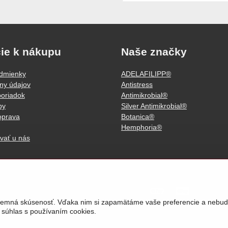
ie k nákupu
Naše značky
dmienky
ADELAFILIPP®
ny údajov
Antistress
oriadok
Antimikrobial®
by
Silver Antimikrobial®
oprava
Botanica®
Hemphoria®
vať u nás
príjemná skúsenosť. Vďaka nim si zapamätáme vaše preferencie a neb
 súhlas s používaním cookies.
©
2026
Áčko a.s.
Predvoľby súkromia
Stav objednávky