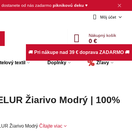
✕
, dostanete od nás zadarmo
piknikovú deku
♥
Môj účet
Nákupný košík
0 €
🚚
Pri nákupe nad 39 € doprava ZADARMO
🚚
elový textil
Doplnky
Zľavy
ELUR Žiarivo Modrý | 100%
LUR Žiarivo Modrý
Čítajte viac