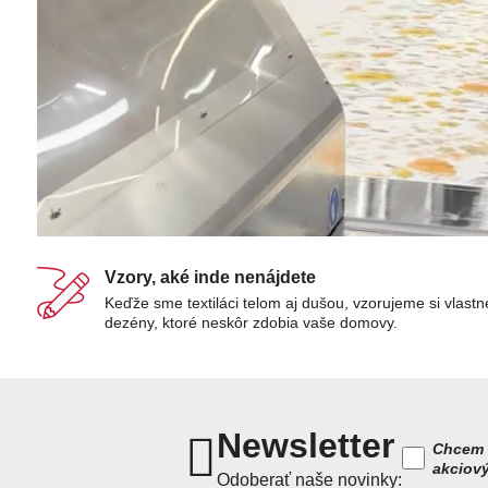
Vzory, aké inde nenájdete
Keďže sme textiláci telom aj dušou, vzorujeme si vlastn
dezény, ktoré neskôr zdobia vaše domovy.
Newsletter
Chcem 
akciov
Odoberať naše novinky: