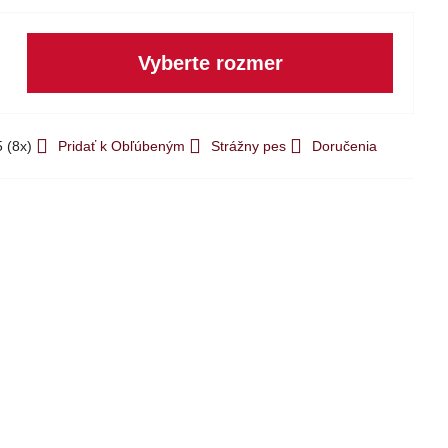
Vyberte rozmer
5
(
8
x)
Pridať k Obľúbeným
Strážny pes
Doručenia