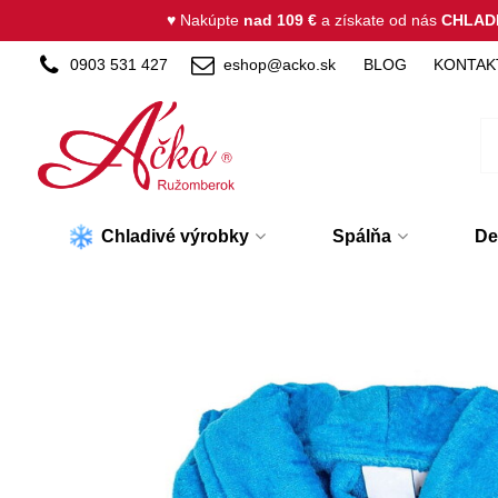
♥ Nakúpte
nad 109 €
a získate od nás
CHLAD
0903 531 427
eshop@acko.sk
BLOG
KONTAK
Chladivé výrobky
Spálňa
De