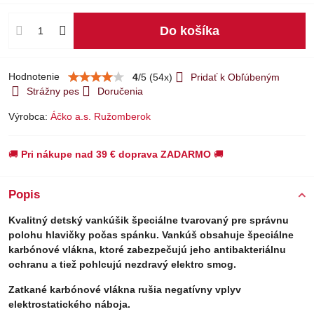
Do košíka
Hodnotenie
4
/
5
(
54
x)
Pridať k Obľúbeným
Strážny pes
Doručenia
Výrobca:
Áčko a.s. Ružomberok
🚚
Pri nákupe nad 39 € doprava ZADARMO
🚚
Popis
Kvalitný detský vankúšik špeciálne tvarovaný pre správnu
polohu hlavičky počas spánku. Vankúš obsahuje špeciálne
karbónové vlákna, ktoré zabezpečujú jeho antibakteriálnu
ochranu a tiež pohlcujú nezdravý elektro smog.
Zatkané karbónové vlákna rušia negatívny vplyv
elektrostatického náboja.