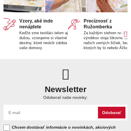
Vzory, aké inde
Precíznosť z
nenájdete
Ružomberka
Keďže sme textiláci telom aj
Za každým stehom našich
dušou, vzorujeme si vlastné
výrobkov stoja šikovné ruk
dezény, ktoré neskôr zdobia
našich verných šičiek, bez
vaše domovy.
ktorých by to nebolo Áčko.
Newsletter
Odoberať naše novinky:
Odoberať
Chcem dostávať informácie o novinkách, akciových