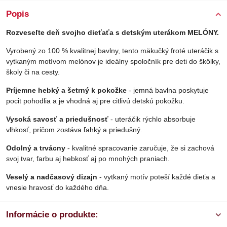
Popis
Rozveseľte deň svojho dieťaťa s detským uterákom MELÓNY.
Vyrobený zo 100 % kvalitnej bavlny, tento mäkučký froté uteráčik s
vytkaným motívom melónov je ideálny spoločník pre deti do škôlky,
školy či na cesty.
Príjemne hebký a šetrný k pokožke
- jemná bavlna poskytuje
pocit pohodlia a je vhodná aj pre citlivú detskú pokožku.
Vysoká savosť a priedušnosť
- uteráčik rýchlo absorbuje
vlhkosť, pričom zostáva ľahký a priedušný.
Odolný a trvácny
- kvalitné spracovanie zaručuje, že si zachová
svoj tvar, farbu aj hebkosť aj po mnohých praniach.
Veselý a nadčasový dizajn
- vytkaný motív poteší každé dieťa a
vnesie hravosť do každého dňa.
Informácie o produkte: