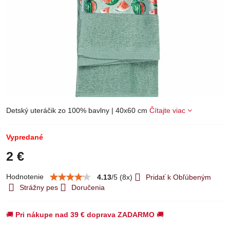
Detský uteráčik zo 100% bavlny | 40x60 cm
Čítajte viac
Vypredané
2 €
Hodnotenie
4.13
/
5
(
8
x)
Pridať k Obľúbeným
Strážny pes
Doručenia
🚚
Pri nákupe nad 39 € doprava ZADARMO
🚚