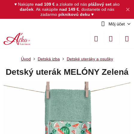
♥ Nakúpte
nad 109 €
a získate od nás
plážový set
ako
✕
darček
.
Ak nakúpite
nad 149 €
, dostanete od nás
zadarmo
piknikovú deku
♥
Môj účet
Úvod
Detská izba
Detské uteráky a osušky
Detský uterák MELÓNY Zelená