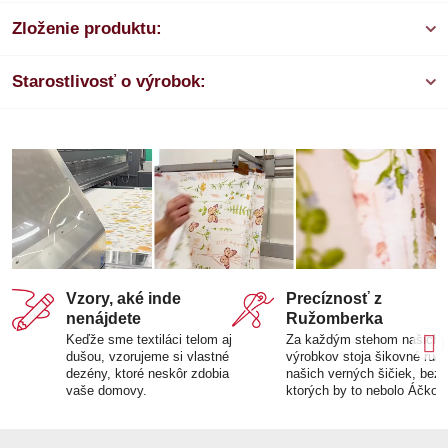
Zloženie produktu:
Starostlivosť o výrobok:
Vzory, aké inde
Precíznosť z
nenájdete
Ružomberka
Keďže sme textiláci telom aj
Za každým stehom našich
dušou, vzorujeme si vlastné
výrobkov stoja šikovné ruk
dezény, ktoré neskôr zdobia
našich verných šičiek, bez
vaše domovy.
ktorých by to nebolo Áčko.