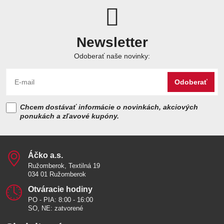
Newsletter
Odoberať naše novinky:
Odoberať
Chcem dostávať informácie o novinkách, akciových
ponukách a zľavové kupóny.
Áčko a​.s​.
Ružomberok, Textilná 19
034 01 Ružomberok
Otváracie hodiny
PO - PIA: 8:00 - 16:00
SO, NE: zatvorené