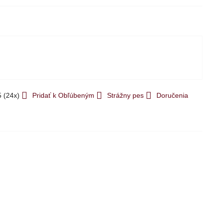
5
(
24
x)
Pridať k Obľúbeným
Strážny pes
Doručenia