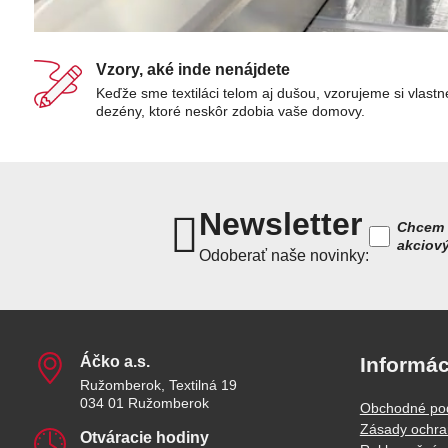
Vzory, aké inde nenájdete
Keďže sme textiláci telom aj dušou, vzorujeme si vlastn
dezény, ktoré neskôr zdobia vaše domovy.
Newsletter
Chcem 
akciov
Odoberať naše novinky:
Áčko a​.s​.
Informác
Ružomberok, Textilná 19
034 01 Ružomberok
Obchodné po
Zásady ochra
Otváracie hodiny