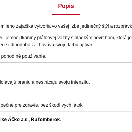
Popis
ilého zajačika vytvoria vo vašej izbe jedinečný štýl a rozpráv
e
- jemnej tkaniny plátnovej väzby s hladkým povrchom, ktorá je
ň si dlhodobo zachováva svoju farbu aj tvar.
a pohodlné používanie.
dolávajú praniu a nestrácajú svoju intenzitu.
pečné pre zdravie, bez škodlivých látok
ilke Áčko a.s., Ružomberok.