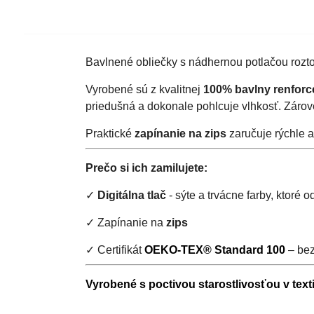
Bavlnené obliečky s nádhernou potlačou roztom
Vyrobené sú z kvalitnej
100% bavlny renforc
priedušná a dokonale pohlcuje vlhkosť. Zárove
Praktické
zapínanie na zips
zaručuje rýchle 
Prečo si ich zamilujete:
✓
Digitálna tlač
- sýte a trvácne farby, ktoré o
✓ Zapínanie na
zips
✓ Certifikát
OEKO-TEX® Standard 100
– bez
Vyrobené s poctivou starostlivosťou v text