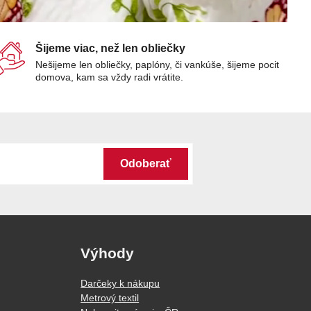
Šijeme viac, než len obliečky
Nešijeme len obliečky, paplóny, či vankúše, šijeme pocit
domova, kam sa vždy radi vrátite.
Odoberať
Výhody
Darčeky k nákupu
Metrový textil