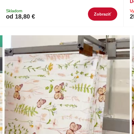
D
Skladom
V
Zobraziť
od 18,80 €
2