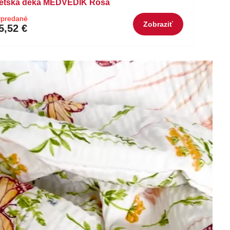
etská deka MEDVEDÍK Rosa
ypredané
Zobraziť
5,52 €