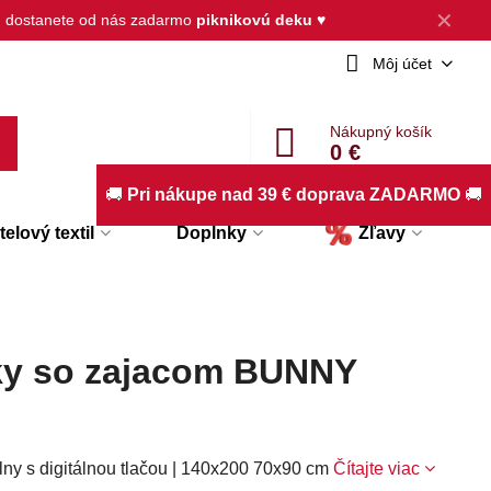
✕
, dostanete od nás zadarmo
piknikovú deku
♥
Môj účet
Nákupný košík
0 €
🚚
Pri nákupe nad 39 € doprava ZADARMO
🚚
elový textil
Doplnky
Zľavy
ky so zajacom BUNNY
ny s digitálnou tlačou | 140x200 70x90 cm
Čítajte viac