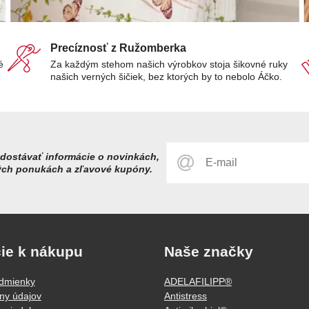
Precíznosť z Ružomberka
é
Za každým stehom našich výrobkov stoja šikovné ruky
našich verných šičiek, bez ktorých by to nebolo Áčko.
dostávať informácie o novinkách,
ých ponukách a zľavové kupóny.
ie k nákupu
Naše značky
dmienky
ADELAFILIPP®
ny údajov
Antistress