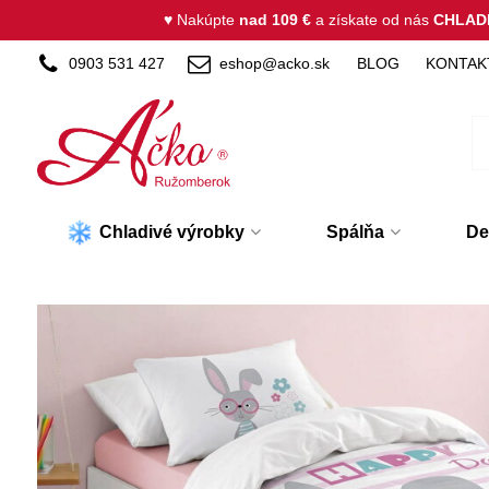
♥ Nakúpte
nad 109 €
a získate od nás
CHLAD
0903 531 427
eshop@acko.sk
BLOG
KONTAK
Chladivé výrobky
Spálňa
De