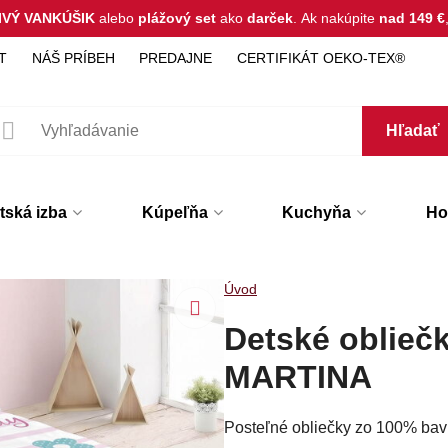
IVÝ VANKÚŠIK
alebo
plážový set
ako
darček
.
Ak nakúpite
nad 149 €
T
NÁŠ PRÍBEH
PREDAJNE
CERTIFIKÁT OEKO-TEX®
Hľadať
tská izba
Kúpeľňa
Kuchyňa
Hot
Úvod
Detské oblieč
MARTINA
Posteľné obliečky zo 100% bavl