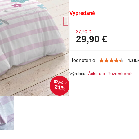
Vypredané
37,90 €
29,90 €
Hodnotenie
4.38
/
Výrobca:
Áčko a.s. Ružomberok
37,90 €
21%