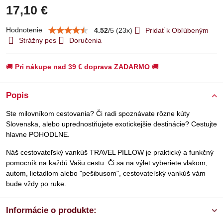
17,10 €
Hodnotenie
4.52
/
5
(
23
x)
Pridať k Obľúbeným
Strážny pes
Doručenia
🚚
Pri nákupe nad 39 € doprava ZADARMO
🚚
Popis
Ste milovníkom cestovania? Či radi spoznávate rôzne kúty
Slovenska, alebo uprednostňujete exotickejšie destinácie? Cestujte
hlavne POHODLNE.
Náš cestovateľský vankúš TRAVEL PILLOW je praktický a funkčný
pomocník na každú Vašu cestu. Či sa na výlet vyberiete vlakom,
autom, lietadlom alebo "pešibusom", cestovateľský vankúš vám
bude vždy po ruke.
Informácie o produkte: