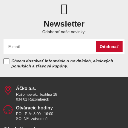
Newsletter
Odoberať naše novinky:
Odoberať
Chcem dostávať informácie o novinkách, akciových
ponukách a zľavové kupóny.
Áčko a​.s​.
Ružomberok, Textilná 19
034 01 Ružomberok
Otváracie hodiny
PO - PIA: 8:00 - 16:00
SO, NE: zatvorené