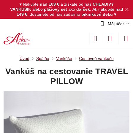
♥ Nakúpte
nad 109 €
a získate od nás
CHLADIVÝ
✕
VANKÚŠIK
alebo
plážový set
ako
darček
.
Ak nakúpite
nad
149 €
, dostanete od nás zadarmo
piknikovú deku
♥
Môj účet
Úvod
Spálňa
Vankúše
Cestovné vankúše
Vankúš na cestovanie TRAVEL
PILLOW