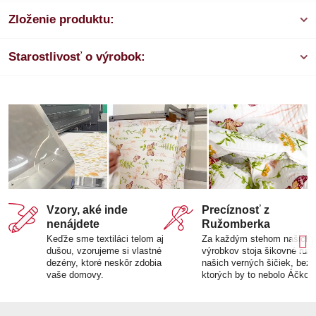
Zloženie produktu:
Starostlivosť o výrobok:
Vzory, aké inde
Precíznosť z
nenájdete
Ružomberka
Keďže sme textiláci telom aj
Za každým stehom našich
dušou, vzorujeme si vlastné
výrobkov stoja šikovné ruk
dezény, ktoré neskôr zdobia
našich verných šičiek, bez
vaše domovy.
ktorých by to nebolo Áčko.