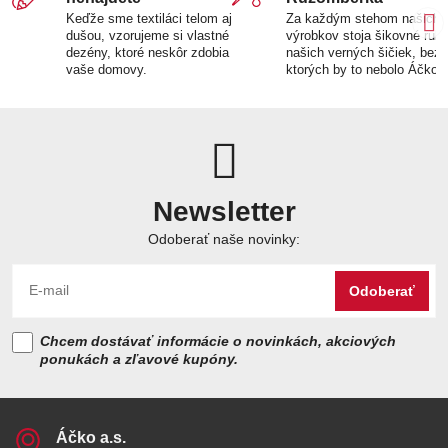
Keďže sme textiláci telom aj
Za každým stehom našich
dušou, vzorujeme si vlastné
výrobkov stoja šikovné ruk
dezény, ktoré neskôr zdobia
našich verných šičiek, bez
vaše domovy.
ktorých by to nebolo Áčko.
Newsletter
Odoberať naše novinky:
Odoberať
Chcem dostávať informácie o novinkách, akciových
ponukách a zľavové kupóny.
Áčko a​.s​.