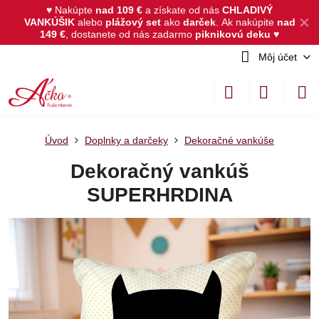
♥ Nakúpte
nad 109 €
a získate od nás
CHLADIVÝ
✕
VANKÚŠIK
alebo
plážový set
ako
darček
.
Ak nakúpite
nad
149 €
, dostanete od nás zadarmo
piknikovú deku
♥
Môj účet
Úvod
Doplnky a darčeky
Dekoračné vankúše
Dekoračný vankúš
SUPERHRDINA