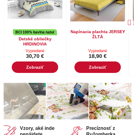
Napínacia plachta JERSEY
BCI 100% bavlna natur
ŽLTÁ
Detské obliečky
HRDINOVIA
Vypredané
Vypredané
30,70 €
18,90 €
Zobraziť
Zobraziť
Vzory, aké inde
Precíznosť z
nenájdete
Ružomberka