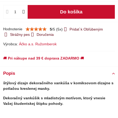
Do košíka
Hodnotenie
5
/
5
(
5
x)
Pridať k Obľúbeným
Strážny pes
Doručenia
Výrobca:
Áčko a.s. Ružomberok
🚚
Pri nákupe nad 39 € doprava ZADARMO
🚚
Popis
štýlový dizajn dekoračného vankúša v komiksovom dizajne s
potlačou kreslenej masky.
Dekoračný vankúšik s mladistvým motívom, ktorý vnesie
Vašej študentskej štipku pohody.