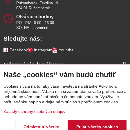
Ružomberok, Textilná 19
034 01 Ružomberok
Otváracie hodiny
PO - PIA: 8:00 - 16:00
SO, NE: zatvorené
Sledujte nás:
Facebook
Instagram
Youtube
Informácie k nákupu
Naše „cookies“ vám budú chutiť
Naše značky
Cookies slúžia na to, aby vaša návšteva na stránke Áčko bola
príjemná skúsenosť. Vďaka nim si zapamätáme vaše preferencie a
Výhody
nebudeme vám ponúkať niečo o čo nemáte záujem. Využívajte
našu stránku naplno a dajte nám súhlas s používaním cookies.
Zásady ochrany osobných údajov
Odmietnuť všetko
Prijať všetky cookies