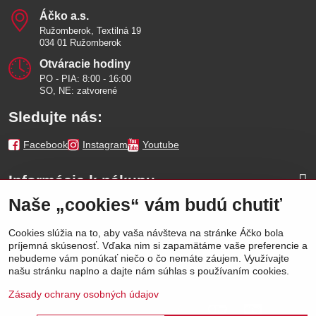
Áčko a​.s​.
Ružomberok, Textilná 19
034 01 Ružomberok
Otváracie hodiny
PO - PIA: 8:00 - 16:00
SO, NE: zatvorené
Sledujte nás:
Facebook
Instagram
Youtube
Informácie k nákupu
Naše „cookies“ vám budú chutiť
Naše značky
Cookies slúžia na to, aby vaša návšteva na stránke Áčko bola
príjemná skúsenosť. Vďaka nim si zapamätáme vaše preferencie a
Výhody
nebudeme vám ponúkať niečo o čo nemáte záujem. Využívajte
našu stránku naplno a dajte nám súhlas s používaním cookies.
Zásady ochrany osobných údajov