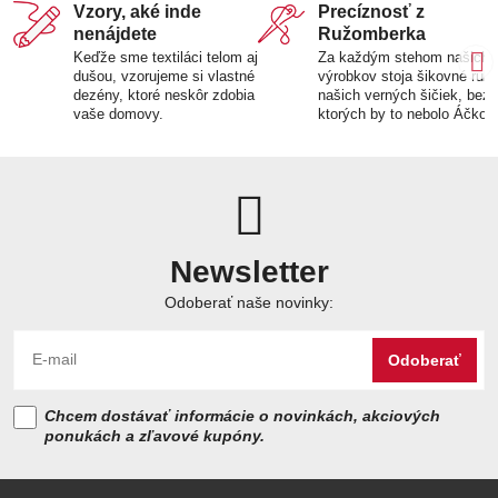
Vzory, aké inde
Precíznosť z
nenájdete
Ružomberka
Keďže sme textiláci telom aj
Za každým stehom našich
dušou, vzorujeme si vlastné
výrobkov stoja šikovné ruk
dezény, ktoré neskôr zdobia
našich verných šičiek, bez
vaše domovy.
ktorých by to nebolo Áčko.
Newsletter
Odoberať naše novinky:
Odoberať
Chcem dostávať informácie o novinkách, akciových
ponukách a zľavové kupóny.