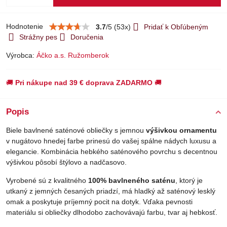
Hodnotenie
3.7
/
5
(
53
x)
Pridať k Obľúbeným
Strážny pes
Doručenia
Výrobca:
Áčko a.s. Ružomberok
🚚
Pri nákupe nad 39 € doprava ZADARMO
🚚
Popis
Biele bavlnené saténové obliečky s jemnou
výšivkou ornamentu
v nugátovo hnedej farbe prinesú do vašej spálne nádych luxusu a
elegancie. Kombinácia hebkého saténového povrchu s decentnou
výšivkou pôsobí štýlovo a nadčasovo.
Vyrobené sú z kvalitného
100% bavlneného saténu
, ktorý je
utkaný z jemných česaných priadzí, má hladký až saténový lesklý
omak a poskytuje príjemný pocit na dotyk. Vďaka pevnosti
materiálu si obliečky dlhodobo zachovávajú farbu, tvar aj hebkosť.