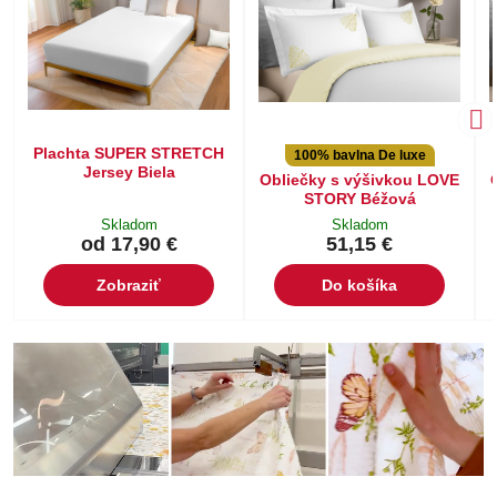
Plachta SUPER STRETCH
100% bavlna De luxe
Jersey Biela
Obliečky s výšivkou LOVE
STORY Béžová
Skladom
Skladom
od 17,90 €
51,15 €
Zobraziť
Do košíka