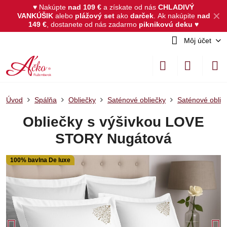
♥ Nakúpte
nad 109 €
a získate od nás
CHLADIVÝ
✕
VANKÚŠIK
alebo
plážový set
ako
darček
.
Ak nakúpite
nad
149 €
, dostanete od nás zadarmo
piknikovú deku
♥
Môj účet
Úvod
Spálňa
Obliečky
Saténové obliečky
Saténové oblie
Obliečky s výšivkou LOVE
STORY Nugátová
100% bavlna De luxe