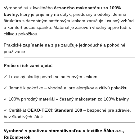
Vyrobené sú z kvalitného
česaného makosaténu zo 100%
bavlny,
ktorý je príjemný na dotyk, priedušný a odolný. Jemná
štruktúra s decentným saténovým leskom zaručuje luxusný vzhľad
a komfort počas spánku. Materiál je zároveň vhodný aj pre ľudí s
citlivou pokožkou.
Praktické
zapínanie na zips
zaručuje jednoduché a pohodlné
používanie.
Prečo si ich zamilujete:
✓ Luxusný hladký povrch so saténovým leskom
✓ Jemné k pokožke – vhodné aj pre alergikov a citlivú pokožku
✓ 100% prírodný materiál – česaný makosatén zo 100% bavlny
✓ Certifikát
OEKO-TEX® Standard 100
– bezpečné pre zdravie,
bez škodlivých látok
Vyrobené s poctivou starostlivosťou v textilke Áčko a.s.,
Ružomberok.