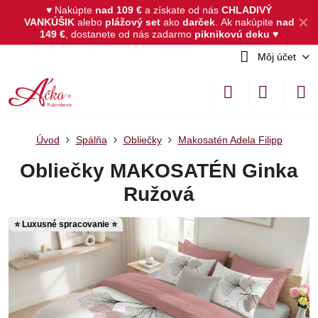
♥ Nakúpte
nad 109 €
a získate od nás
CHLADIVÝ
✕
VANKÚŠIK
alebo
plážový set
ako
darček
.
Ak nakúpite
nad
149 €
, dostanete od nás zadarmo
piknikovú deku
♥
Môj účet
Úvod
Spálňa
Obliečky
Makosatén Adela Filipp
Obliečky MAKOSATÉN Ginka
Ružová
⭐ Luxusné spracovanie ⭐