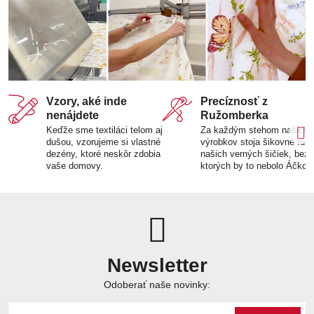
Vzory, aké inde
Precíznosť z
nenájdete
Ružomberka
Keďže sme textiláci telom aj
Za každým stehom našich
dušou, vzorujeme si vlastné
výrobkov stoja šikovné ruk
dezény, ktoré neskôr zdobia
našich verných šičiek, bez
vaše domovy.
ktorých by to nebolo Áčko.
Newsletter
Odoberať naše novinky: