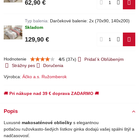
62,90 €
Typ balenia:
Darčekové balenie: 2x (70x90, 140x200)
Skladom
129,90 €
Hodnotenie
4
/
5
(
37
x)
Pridať k Obľúbeným
Strážny pes
Doručenia
Výrobca:
Áčko a.s. Ružomberok
🚚
Pri nákupe nad 39 € doprava ZADARMO
🚚
Popis
Luxusné
makosaténové obliečky
s elegantnou
potlačou ružovkasto-šedých lístkov ginka dodajú vašej spálni štýl a
nadčasovosť.