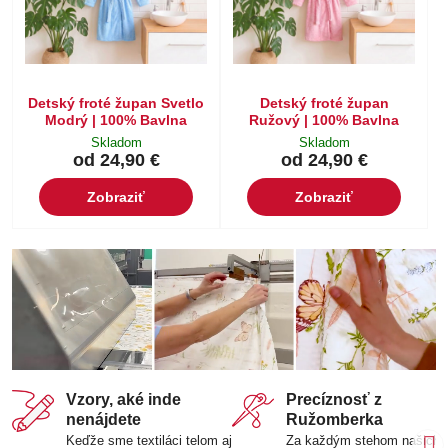
Detský froté župan Svetlo
Detský froté župan
Modrý | 100% Bavlna
Ružový | 100% Bavlna
Skladom
Skladom
od 24,90 €
od 24,90 €
Zobraziť
Zobraziť
Vzory, aké inde
Precíznosť z
nenájdete
Ružomberka
Keďže sme textiláci telom aj
Za každým stehom našich