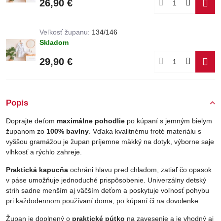
26,90 €
Veľkosť županu:
134/146
Skladom
29,90 €
Popis
Doprajte deťom
maximálne pohodlie
po kúpaní s jemným bielym
županom zo
100%
bavlny
. Vďaka kvalitnému froté materiálu s
vyššou gramážou je župan príjemne mäkký na dotyk, výborne saje
vlhkosť a rýchlo zahreje.
Praktická kapucňa
ochráni hlavu pred chladom, zatiaľ čo opasok
v páse umožňuje jednoduché prispôsobenie. Univerzálny detský
strih sadne menším aj väčším deťom a poskytuje voľnosť pohybu
pri každodennom používaní doma, po kúpaní či na dovolenke.
Župan je doplnený o
praktické pútko
na zavesenie a je vhodný aj