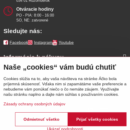
034 01 Ružomberok
Otváracie hodiny
PO - PIA: 8:00 - 16:00
SO, NE: zatvorené
Sledujte nás:
Facebook
Instagram
Youtube
Informácie k nákupu
Naše „cookies“ vám budú chutiť
Naše značky
Cookies slúžia na to, aby vaša návšteva na stránke Áčko bola
príjemná skúsenosť. Vďaka nim si zapamätáme vaše preferencie a
Výhody
nebudeme vám ponúkať niečo o čo nemáte záujem. Využívajte
našu stránku naplno a dajte nám súhlas s používaním cookies.
Zásady ochrany osobných údajov
Odmietnuť všetko
Prijať všetky cookies
©
2026
Áčko a.s.
Predvoľby súkromia
Stav objednávky
Ukázať podrobnosti
Vytvorené pomocou:
BiznisWeb.sk