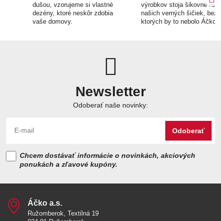
dušou, vzorujeme si vlastné
výrobkov stoja šikovné ruk
dezény, ktoré neskôr zdobia
našich verných šičiek, bez
vaše domovy.
ktorých by to nebolo Áčko.
Newsletter
Odoberať naše novinky:
Odoberať
Chcem dostávať informácie o novinkách, akciových
ponukách a zľavové kupóny.
Áčko a​.s​.
Ružomberok, Textilná 19