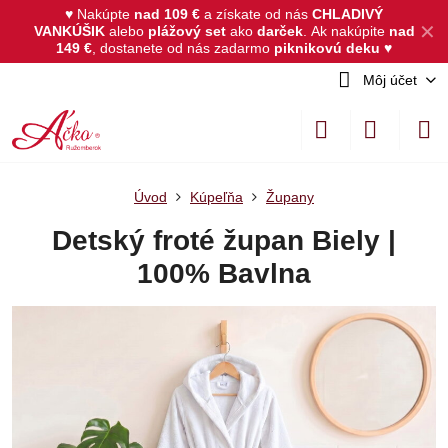
♥ Nakúpte
nad 109 €
a získate od nás
CHLADIVÝ
✕
VANKÚŠIK
alebo
plážový set
ako
darček
.
Ak nakúpite
nad
149 €
, dostanete od nás zadarmo
piknikovú deku
♥
Môj účet
Úvod
Kúpeľňa
Župany
Detský froté župan Biely |
100% Bavlna