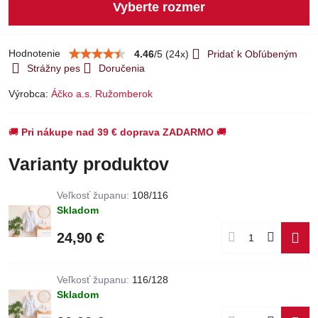
Vyberte rozmer
Hodnotenie
4.46
/
5
(
24
x)
Pridať k Obľúbeným
Strážny pes
Doručenia
Výrobca:
Áčko a.s. Ružomberok
🚚
Pri nákupe nad 39 € doprava ZADARMO
🚚
Varianty produktov
Veľkosť županu:
108/116
Skladom
24,90 €
Veľkosť županu:
116/128
Skladom