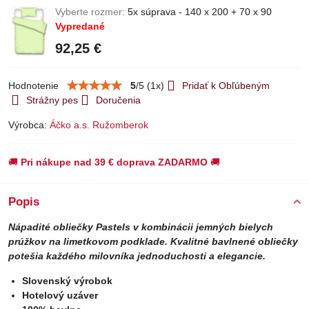
Vyberte rozmer:
5x súprava - 140 x 200 + 70 x 90
Vypredané
92,25 €
Hodnotenie
5
/
5
(
1
x)
Pridať k Obľúbeným
Strážny pes
Doručenia
Výrobca:
Áčko a.s. Ružomberok
🚚
Pri nákupe nad 39 € doprava ZADARMO
🚚
Popis
Nápadité obliečky Pastels v kombinácii jemných bielych
prúžkov na limetkovom podklade. Kvalitné bavlnené obliečky
potešia každého milovníka jednoduchosti a elegancie.
Slovenský výrobok
Hotelový uzáver