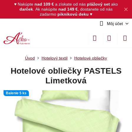
♥ Nakúpte
nad 109 €
a získate od nás
plážový set
ako
✕
darček
.
Ak nakúpite
nad 149 €
, dostanete od nás
zadarmo
piknikovú deku
♥
Môj účet
Úvod
Hotelový textil
Hotelové obliečky
Hotelové obliečky PASTELS
Limetková
Balenie 5 ks