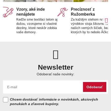
Vzory, aké inde
Precíznosť z
nenájdete
Ružomberka
Keďže sme textiláci telom aj
Za každým stehom našich
dušou, vzorujeme si vlastné
výrobkov stoja šikovné ruk
dezény, ktoré neskôr zdobia
našich verných šičiek, bez
vaše domovy.
ktorých by to nebolo Áčko.
Newsletter
Odoberať naše novinky:
Odoberať
Chcem dostávať informácie o novinkách, akciových
ponukách a zľavové kupóny.