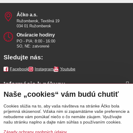
Áčko a​.s​.
Ružomberok, Textilná 19
034 01 Ružomberok
Otváracie hodiny
PO - PIA: 8:00 - 16:00
SO, NE: zatvorené
Sledujte nás:
Facebook
Instagram
Youtube
Informácie k nákupu
Naše „cookies“ vám budú chutiť
Naše značky
Cookies slúžia na to, aby vaša návšteva na stránke Áčko bola
príjemná skúsenosť. Vďaka nim si zapamätáme vaše preferencie a
Výhody
nebudeme vám ponúkať niečo o čo nemáte záujem. Využívajte
našu stránku naplno a dajte nám súhlas s používaním cookies.
Zásady ochrany osobných údajov