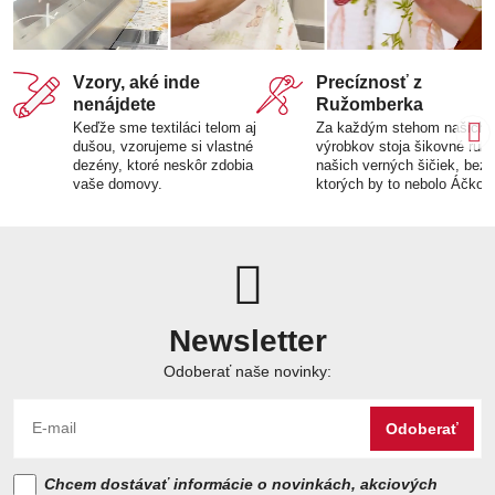
Vzory, aké inde
Precíznosť z
nenájdete
Ružomberka
Keďže sme textiláci telom aj
Za každým stehom našich
dušou, vzorujeme si vlastné
výrobkov stoja šikovné ruk
dezény, ktoré neskôr zdobia
našich verných šičiek, bez
vaše domovy.
ktorých by to nebolo Áčko.
Newsletter
Odoberať naše novinky:
Odoberať
Chcem dostávať informácie o novinkách, akciových