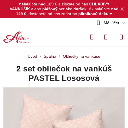
♥ Nakúpte
nad 109 €
a získate od nás
CHLADIVÝ
✕
VANKÚŠIK
alebo
plážový set
ako
darček
.
Ak nakúpite
nad
149 €
, dostanete od nás zadarmo
piknikovú deku
♥
Môj účet
Úvod
Spálňa
Obliečky na vankúše
2 set obliečok na vankúš
PASTEL Lososová