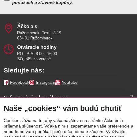
ponukách a zľavové kupóny.
Áčko a​.s​.
Ružomberok, Textilná 19
034 01 Ružomberok
Otváracie hodiny
PO - PIA: 8:00 - 16:00
SO, NE: zatvorené
Sledujte nás:
Facebook
Instagram
Youtube
Informácie k nákupu
Naše „cookies“ vám budú chutiť
Naše značky
Cookies slúžia na to, aby vaša návšteva na stránke Áčko bola
príjemná skúsenosť. Vďaka nim si zapamätáme vaše preferencie a
Výhody
nebudeme vám ponúkať niečo o čo nemáte záujem. Využívajte