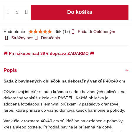
Do košíka
Hodnotenie
5
/
5
(
1
x)
Pridať k Obľúbeným
Strážny pes
Doručenia
🚚
Pri nákupe nad 39 € doprava ZADARMO
🚚
Popis
Sada 2 bavlnených obliečok na dekoračný vankúš 40x40 cm
Oživte svoj interiér s touto krásnou sadou bavlnených obliečok na
dekoračný vankúš z kolekcie PASTEL. Každá obliečka je
zdobená fototlačou s jemnými prúžkami v pastelovo oranžovej
farbe, ktorá prináša do vášho domova kúsok harmónie a pohody.
Vankúše v rozmere 40x40 cm sú ideálne na ozdobenie pohovky,
kresla alebo postele. Prírodná bavlna je príjemná na dotyk,