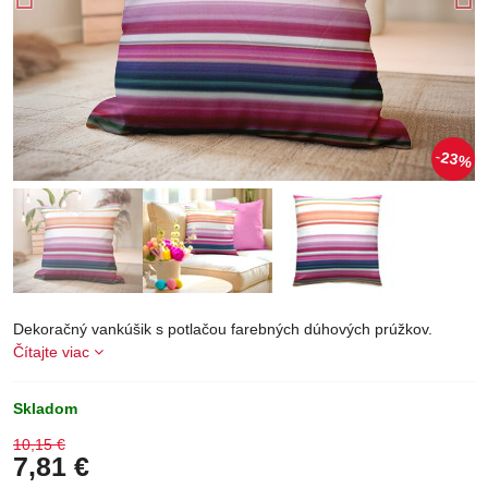
23%
Dekoračný vankúšik s potlačou farebných dúhových prúžkov.
Čítajte viac
Skladom
10,15 €
7,81 €