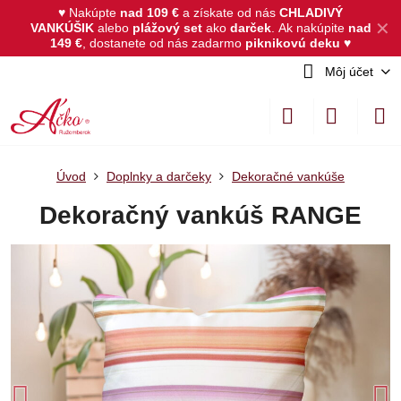
♥ Nakúpte
nad 109 €
a získate od nás
CHLADIVÝ
✕
VANKÚŠIK
alebo
plážový set
ako
darček
.
Ak nakúpite
nad
149 €
, dostanete od nás zadarmo
piknikovú deku
♥
Môj účet
Úvod
Doplnky a darčeky
Dekoračné vankúše
Dekoračný vankúš RANGE