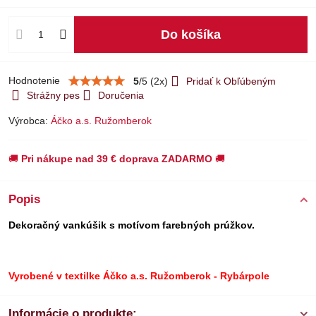
Do košíka
Hodnotenie
5
/
5
(
2
x)
Pridať k Obľúbeným
Strážny pes
Doručenia
Výrobca:
Áčko a.s. Ružomberok
🚚
Pri nákupe nad 39 € doprava ZADARMO
🚚
Popis
Dekoračný vankúšik s motívom farebných prúžkov.
Vyrobené v textilke Áčko a.s. Ružomberok - Rybárpole
Informácie o produkte: