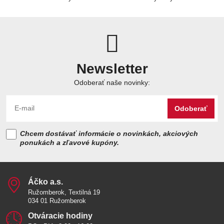
Newsletter
Odoberať naše novinky:
Odoberať
Chcem dostávať informácie o novinkách, akciových
ponukách a zľavové kupóny.
Áčko a​.s​.
Ružomberok, Textilná 19
034 01 Ružomberok
Otváracie hodiny