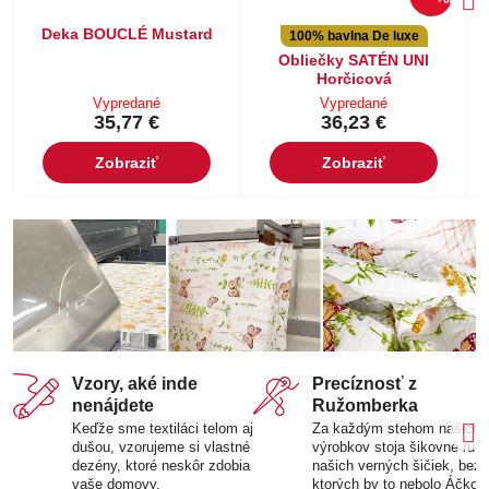
Deka BOUCLÉ Mustard
100% bavlna De luxe
Obliečky SATÉN UNI
Horčicová
Vypredané
Vypredané
35,77 €
36,23 €
Zobraziť
Zobraziť
Vzory, aké inde
Precíznosť z
nenájdete
Ružomberka
Keďže sme textiláci telom aj
Za každým stehom našich
dušou, vzorujeme si vlastné
výrobkov stoja šikovné ruk
dezény, ktoré neskôr zdobia
našich verných šičiek, bez
vaše domovy.
ktorých by to nebolo Áčko.