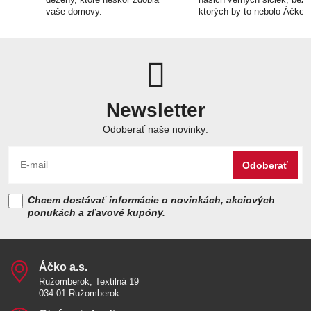
vaše domovy.
ktorých by to nebolo Áčko.
Newsletter
Odoberať naše novinky:
Odoberať
Chcem dostávať informácie o novinkách, akciových
ponukách a zľavové kupóny.
Áčko a​.s​.
Ružomberok, Textilná 19
034 01 Ružomberok