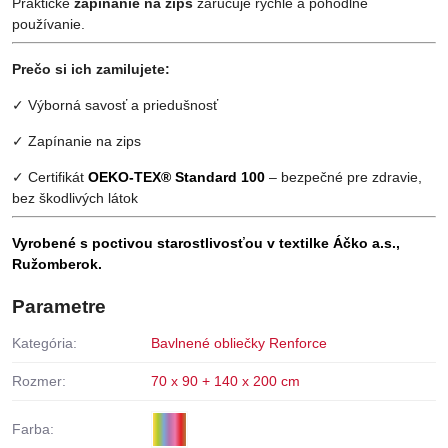
Praktické
zapínanie na zips
zaručuje rýchle a pohodlné
používanie.
Prečo si ich zamilujete:
✓ Výborná savosť a priedušnosť
✓ Zapínanie na zips
✓ Certifikát
OEKO-TEX® Standard 100
– bezpečné pre zdravie,
bez škodlivých látok
Vyrobené s poctivou starostlivosťou v textilke Áčko a.s.,
Ružomberok.
Parametre
Kategória:
Bavlnené obliečky Renforce
Rozmer:
70 x 90 + 140 x 200 cm
Farba: