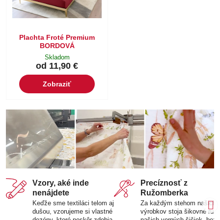
Plachta Froté Premium
BORDOVÁ
Skladom
od 11,90 €
Zobraziť
Vzory, aké inde
Precíznosť z
nenájdete
Ružomberka
Keďže sme textiláci telom aj
Za každým stehom našich
dušou, vzorujeme si vlastné
výrobkov stoja šikovné ruk
dezény, ktoré neskôr zdobia
našich verných šičiek, bez