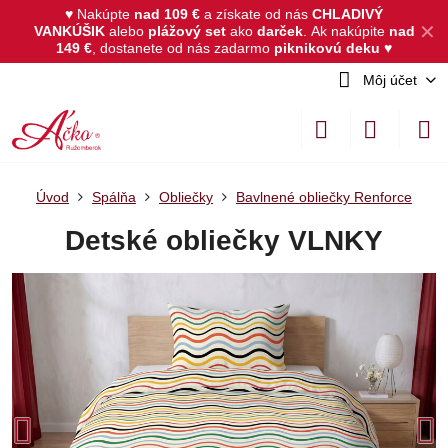
♥ Nakúpte
nad 109 €
a získate od nás
CHLADIVÝ
✕
VANKÚŠIK
alebo
plážový set
ako
darček
.
Ak nakúpite
nad
149 €
, dostanete od nás zadarmo
piknikovú deku
♥
Môj účet
Úvod
Spálňa
Obliečky
Bavlnené obliečky Renforce
Detské obliečky VLNKY