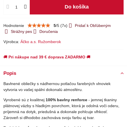
Do košíka
Hodnotenie
5
/
5
(
7
x)
Pridať k Obľúbeným
Strážny pes
Doručenia
Výrobca:
Áčko a.s. Ružomberok
🚚
Pri nákupe nad 39 € doprava ZADARMO
🚚
Popis
Bavlnené obliečky s nádhernou potlačou farebných vlnoviek
vytvoria vo vašej spálni dokonalú atmosféru.
Vyrobené sú z kvalitnej
100% bavlny renforce
- jemnej tkaniny
plátnovej väzby s hladkým povrchom, ktorá je odolná voči oderu,
príjemná na dotyk, priedušná a dokonale pohlcuje vlhkosť.
Zároveň si dlhodobo zachováva svoju farbu aj tvar.