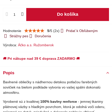
Do košíka
Hodnotenie
5
/
5
(
2
x)
Pridať k Obľúbeným
Strážny pes
Doručenia
Výrobca:
Áčko a.s. Ružomberok
🚚
Pri nákupe nad 39 € doprava ZADARMO
🚚
Popis
Bavlnené obliečky s nádhernou detskou potlačou farebných
sovičiek na bielom podklade vytvoria vo vašej spálni dokonalú
atmosféru.
Vyrobené sú z kvalitnej
100% bavlny renforce
- jemnej tkaniny
plátnovej väzby s hladkým povrchom, ktorá je odolná voči oderu,
príjemná na dotyk, priedušná a dokonale pohlcuje vlhkosť.