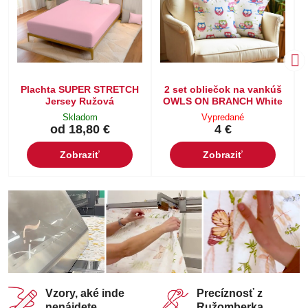
Plachta SUPER STRETCH
2 set obliečok na vankúš
Jersey Ružová
OWLS ON BRANCH White
Skladom
Vypredané
od 18,80 €
4 €
Zobraziť
Zobraziť
Vzory, aké inde
Precíznosť z
nenájdete
Ružomberka