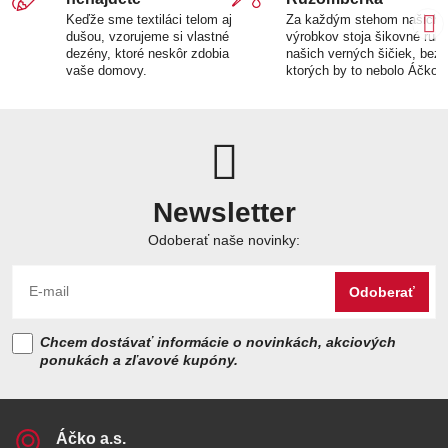
Keďže sme textiláci telom aj
Za každým stehom našich
dušou, vzorujeme si vlastné
výrobkov stoja šikovné ruk
dezény, ktoré neskôr zdobia
našich verných šičiek, bez
vaše domovy.
ktorých by to nebolo Áčko.
Newsletter
Odoberať naše novinky:
Odoberať
Chcem dostávať informácie o novinkách, akciových
ponukách a zľavové kupóny.
Áčko a​.s​.