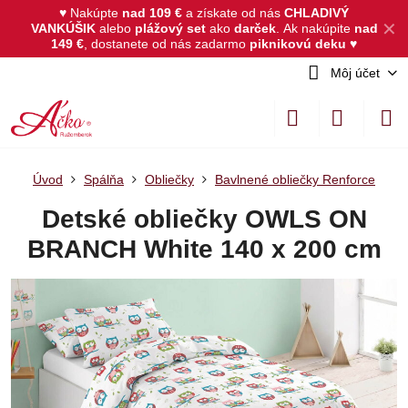
♥ Nakúpte
nad 109 €
a získate od nás
CHLADIVÝ
✕
VANKÚŠIK
alebo
plážový set
ako
darček
.
Ak nakúpite
nad
149 €
, dostanete od nás zadarmo
piknikovú deku
♥
Môj účet
Úvod
Spálňa
Obliečky
Bavlnené obliečky Renforce
Detské obliečky OWLS ON
BRANCH White 140 x 200 cm