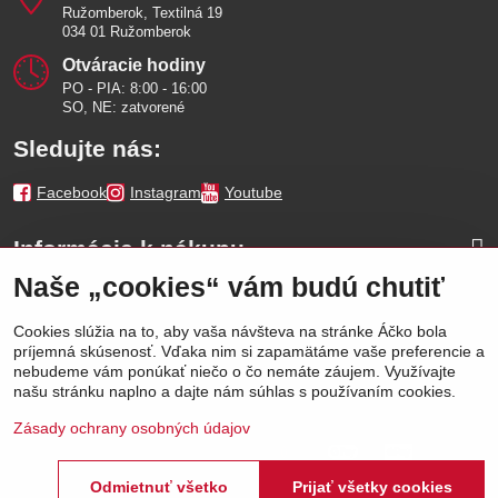
Ružomberok, Textilná 19
034 01 Ružomberok
Otváracie hodiny
PO - PIA: 8:00 - 16:00
SO, NE: zatvorené
Sledujte nás:
Facebook
Instagram
Youtube
Informácie k nákupu
Naše „cookies“ vám budú chutiť
Naše značky
Cookies slúžia na to, aby vaša návšteva na stránke Áčko bola
príjemná skúsenosť. Vďaka nim si zapamätáme vaše preferencie a
Výhody
nebudeme vám ponúkať niečo o čo nemáte záujem. Využívajte
našu stránku naplno a dajte nám súhlas s používaním cookies.
Zásady ochrany osobných údajov
Odmietnuť všetko
Prijať všetky cookies