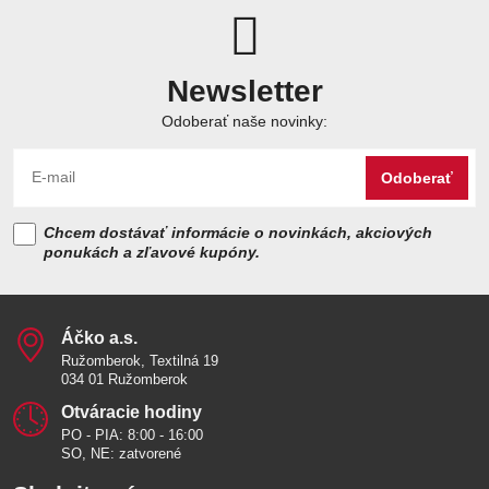
Newsletter
Odoberať naše novinky:
Odoberať
Chcem dostávať informácie o novinkách, akciových
ponukách a zľavové kupóny.
Áčko a​.s​.
Ružomberok, Textilná 19
034 01 Ružomberok
Otváracie hodiny
PO - PIA: 8:00 - 16:00
SO, NE: zatvorené