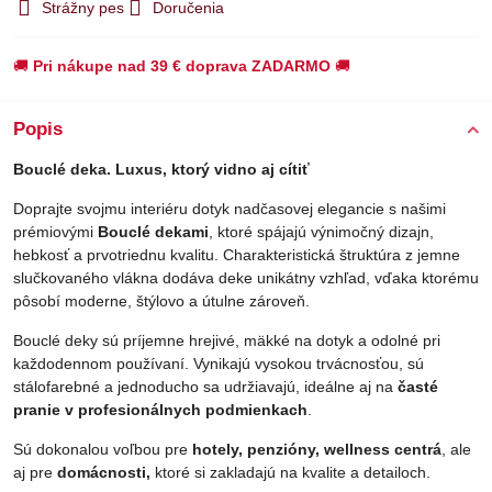
Strážny pes
Doručenia
🚚
Pri nákupe nad 39 € doprava ZADARMO
🚚
Popis
Bouclé deka. Luxus, ktorý vidno aj cítiť
Doprajte svojmu interiéru dotyk nadčasovej elegancie s našimi
prémiovými
Bouclé dekami
, ktoré spájajú výnimočný dizajn,
hebkosť a prvotriednu kvalitu. Charakteristická štruktúra z jemne
slučkovaného vlákna dodáva deke unikátny vzhľad, vďaka ktorému
pôsobí moderne, štýlovo a útulne zároveň.
Bouclé deky sú príjemne hrejivé, mäkké na dotyk a odolné pri
každodennom používaní. Vynikajú vysokou trvácnosťou, sú
stálofarebné a jednoducho sa udržiavajú, ideálne aj na
časté
pranie v profesionálnych podmienkach
.
Sú dokonalou voľbou pre
hotely, penzióny, wellness centrá
, ale
aj pre
domácnosti,
ktoré si zakladajú na kvalite a detailoch.