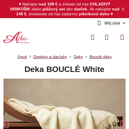
♥ Nakúpte
nad 109 €
a získate od nás
CHLADIVÝ
✕
VANKÚŠIK
alebo
plážový set
ako
darček
.
Ak nakúpite
nad
149 €
, dostanete od nás zadarmo
piknikovú deku
♥
Môj účet
Úvod
Doplnky a darčeky
Deky
Bouclé deky
Deka BOUCLÉ White