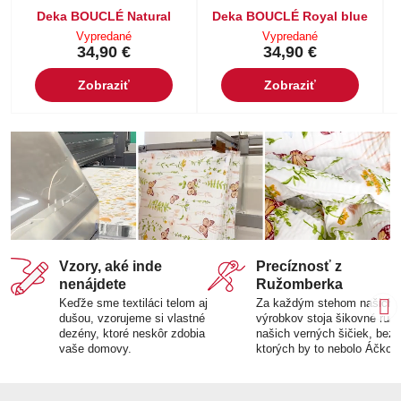
Deka BOUCLÉ Natural
Deka BOUCLÉ Royal blue
Vypredané
Vypredané
34,90 €
34,90 €
Zobraziť
Zobraziť
Vzory, aké inde
Precíznosť z
nenájdete
Ružomberka
Keďže sme textiláci telom aj
Za každým stehom našich
dušou, vzorujeme si vlastné
výrobkov stoja šikovné ruk
dezény, ktoré neskôr zdobia
našich verných šičiek, bez
vaše domovy.
ktorých by to nebolo Áčko.