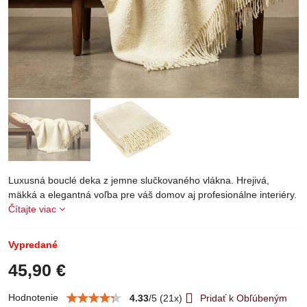
Luxusná bouclé deka z jemne slučkovaného vlákna. Hrejivá,
mäkká a elegantná voľba pre váš domov aj profesionálne interiéry.
Čítajte viac
Vypredané
45,90 €
Hodnotenie
4.33
/
5
(
21
x)
Pridať k Obľúbeným