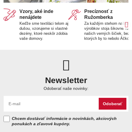
Vzory, aké inde
Precíznosť z
nenájdete
Ružomberka
Keďže sme textiláci telom aj
Za každým stehom našich
dušou, vzorujeme si vlastné
výrobkov stoja šikovné ruk
dezény, ktoré neskôr zdobia
našich verných šičiek, bez
vaše domovy.
ktorých by to nebolo Áčko.
Newsletter
Odoberať naše novinky:
Odoberať
Chcem dostávať informácie o novinkách, akciových
ponukách a zľavové kupóny.