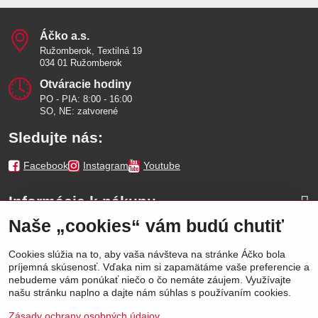
Áčko a​.s​.
Ružomberok, Textilná 19
034 01 Ružomberok
Otváracie hodiny
PO - PIA: 8:00 - 16:00
SO, NE: zatvorené
Sledujte nás:
Facebook
Instagram
Youtube
Informácie k nákupu
Naše „cookies“ vám budú chutiť
Naše značky
Cookies slúžia na to, aby vaša návšteva na stránke Áčko bola
príjemná skúsenosť. Vďaka nim si zapamätáme vaše preferencie a
Výhody
nebudeme vám ponúkať niečo o čo nemáte záujem. Využívajte
našu stránku naplno a dajte nám súhlas s používaním cookies.
Zásady ochrany osobných údajov