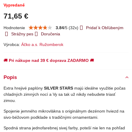
Vypredané
71,65 €
Hodnotenie
3.84
/
5
(
32
x)
Pridať k Obľúbeným
Strážny pes
Doručenia
Výrobca:
Áčko a.s. Ružomberok
🚚
Pri nákupe nad 39 € doprava ZADARMO
🚚
Popis
Extra hrejivé paplóny
SILVER STARS
majú ideálne využitie počas
chladných zimných nocí a Vy sa tak už nikdy nebudete triasť
zimou.
Spojenie jemného mikrovlákna s originálnym dezénom hviezd na
sivo-béžovom podklade s tradičnými ornamentami.
Spodná strana jednofarebnej sivej farby, poteší nie len na pohľad