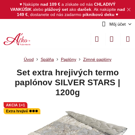
♥ Nakúpte
nad 109 €
a získate od nás
CHLADIVÝ
✕
VANKÚŠIK
alebo
plážový set
ako
darček
.
Ak nakúpite
nad
149 €
, dostanete od nás zadarmo
piknikovú deku
♥
Môj účet
Úvod
Spálňa
Paplóny
Zimné paplóny
Set extra hrejivých termo
paplónov SILVER STARS |
1200g
AKCIA 1+1
Extra hrejivé ✹✹✹