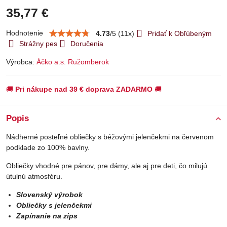
35,77 €
Hodnotenie
4.73
/
5
(
11
x)
Pridať k Obľúbeným
Strážny pes
Doručenia
Výrobca:
Áčko a.s. Ružomberok
🚚
Pri nákupe nad 39 € doprava ZADARMO
🚚
Popis
Nádherné posteľné obliečky s béžovými jelenčekmi na červenom
podklade zo 100% bavlny.
Obliečky vhodné pre pánov, pre dámy, ale aj pre deti, čo milujú
útulnú atmosféru.
Slovenský výrobok
Obliečky s jelenčekmi
Zapínanie na zips