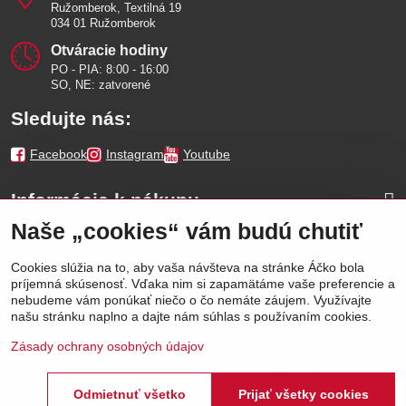
Ružomberok, Textilná 19
034 01 Ružomberok
Otváracie hodiny
PO - PIA: 8:00 - 16:00
SO, NE: zatvorené
Sledujte nás:
Facebook
Instagram
Youtube
Informácie k nákupu
Naše „cookies“ vám budú chutiť
Naše značky
Cookies slúžia na to, aby vaša návšteva na stránke Áčko bola
príjemná skúsenosť. Vďaka nim si zapamätáme vaše preferencie a
Výhody
nebudeme vám ponúkať niečo o čo nemáte záujem. Využívajte
našu stránku naplno a dajte nám súhlas s používaním cookies.
Zásady ochrany osobných údajov
Odmietnuť všetko
Prijať všetky cookies