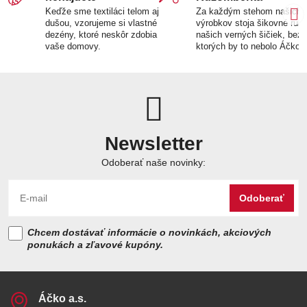
Keďže sme textiláci telom aj
Za každým stehom našich
dušou, vzorujeme si vlastné
výrobkov stoja šikovné ruk
dezény, ktoré neskôr zdobia
našich verných šičiek, bez
vaše domovy.
ktorých by to nebolo Áčko.
Newsletter
Odoberať naše novinky:
Odoberať
Chcem dostávať informácie o novinkách, akciových
ponukách a zľavové kupóny.
Áčko a​.s​.