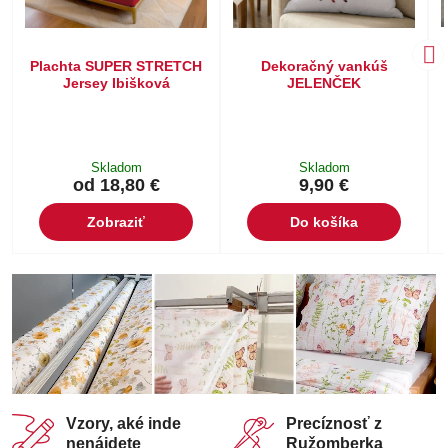
Plachta SUPER STRETCH
Dekoračný vankúš
Jersey Ibišková
JELENČEK
Skladom
Skladom
od 18,80 €
9,90 €
Zobraziť
Do košíka
Vzory, aké inde
Precíznosť z
nenájdete
Ružomberka