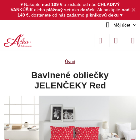
♥ Nakúpte
nad 109 €
a získate od nás
CHLADIVÝ
✕
VANKÚŠIK
alebo
plážový set
ako
darček
.
Ak nakúpite
nad
149 €
, dostanete od nás zadarmo
piknikovú deku
♥
Môj účet
Úvod
Bavlnené obliečky
JELENČEKY Red