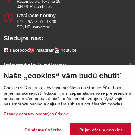
Ružomberok, Textilná 19
034 01 Ružomberok
Otváracie hodiny
PO - PIA: 8:00 - 16:00
SO, NE: zatvorené
Sledujte nás:
Facebook
Instagram
Youtube
Informácie k nákupu
Naše „cookies“ vám budú chutiť
Naše značky
Cookies slúžia na to, aby vaša návšteva na stránke Áčko bola
príjemná skúsenosť. Vďaka nim si zapamätáme vaše preferencie a
Výhody
nebudeme vám ponúkať niečo o čo nemáte záujem. Využívajte
našu stránku naplno a dajte nám súhlas s používaním cookies.
Zásady ochrany osobných údajov
Odmietnuť všetko
Prijať všetky cookies
©
2026
Áčko a.s.
Predvoľby súkromia
Stav objednávky