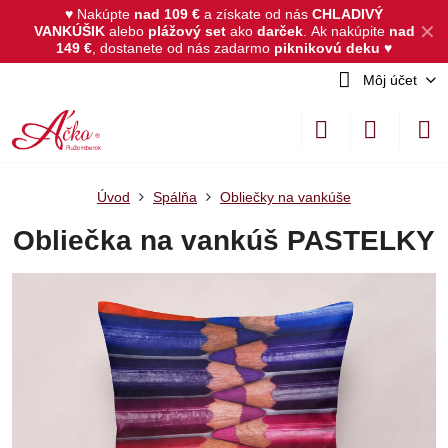
♥ Nakúpte
nad 109 €
a získate od nás
CHLADIVÝ
✕
VANKÚŠIK
alebo
plážový set
ako
darček
.
Ak nakúpite
nad
149 €
, dostanete od nás zadarmo
piknikovú deku
♥
Môj účet
Úvod
Spálňa
Obliečky na vankúše
Obliečka na vankúš PASTELKY