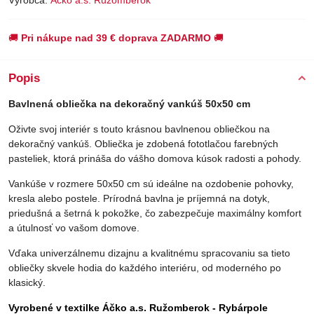
🚚
Pri nákupe nad 39 € doprava ZADARMO
🚚
Popis
Bavlnená obliečka na dekoračný vankúš 50x50 cm
Oživte svoj interiér s touto krásnou bavlnenou obliečkou na
dekoračný vankúš. Obliečka je zdobená fototlačou farebných
pasteliek, ktorá prináša do vášho domova kúsok radosti a pohody.
Vankúše v rozmere 50x50 cm sú ideálne na ozdobenie pohovky,
kresla alebo postele. Prírodná bavlna je príjemná na dotyk,
priedušná a šetrná k pokožke, čo zabezpečuje maximálny komfort
a útulnosť vo vašom domove.
Vďaka univerzálnemu dizajnu a kvalitnému spracovaniu sa tieto
obliečky skvele hodia do každého interiéru, od moderného po
klasický.
Vyrobené v textilke Áčko a.s. Ružomberok - Rybárpole