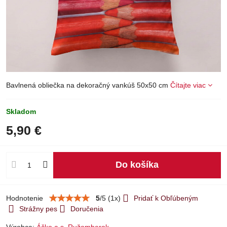
Bavlnená obliečka na dekoračný vankúš 50x50 cm
Čítajte viac
Skladom
5,90 €
Do košíka
Hodnotenie
5
/
5
(
1
x)
Pridať k Obľúbeným
Strážny pes
Doručenia
Výrobca:
Áčko a.s. Ružomberok