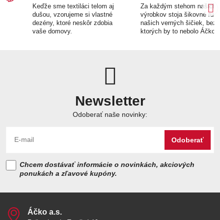
Keďže sme textiláci telom aj
Za každým stehom našich
dušou, vzorujeme si vlastné
výrobkov stoja šikovné ruk
dezény, ktoré neskôr zdobia
našich verných šičiek, bez
vaše domovy.
ktorých by to nebolo Áčko.
Newsletter
Odoberať naše novinky:
Odoberať
Chcem dostávať informácie o novinkách, akciových
ponukách a zľavové kupóny.
Áčko a​.s​.