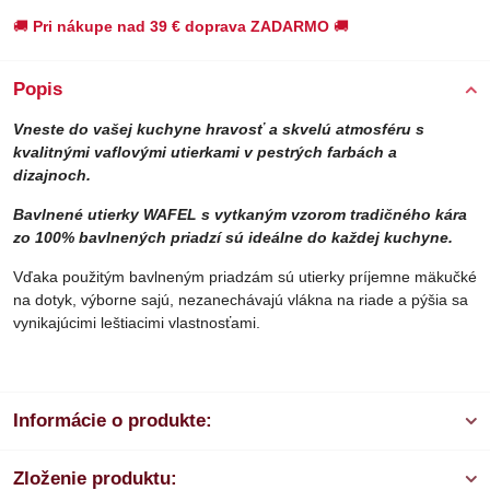
🚚
Pri nákupe nad 39 € doprava ZADARMO
🚚
Popis
Vneste do vašej kuchyne hravosť a skvelú atmosféru s
kvalitnými vaflovými utierkami v pestrých farbách a
dizajnoch.
Bavlnené utierky WAFEL s vytkaným vzorom tradičného kára
zo 100% bavlnených priadzí sú ideálne do každej kuchyne.
Vďaka použitým bavlneným priadzám sú utierky príjemne mäkučké
na dotyk, výborne sajú, nezanechávajú vlákna na riade a pýšia sa
vynikajúcimi leštiacimi vlastnosťami.
Informácie o produkte:
Zloženie produktu: