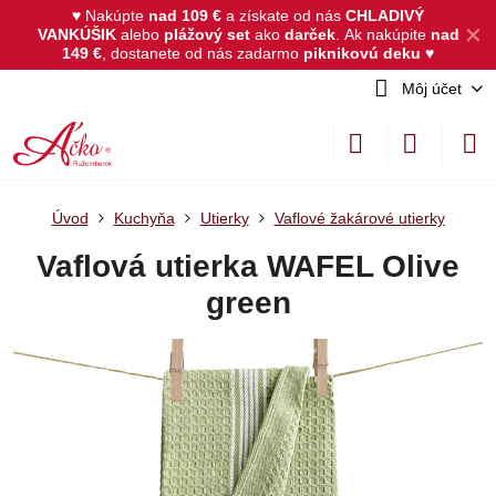
♥ Nakúpte
nad 109 €
a získate od nás
CHLADIVÝ
✕
VANKÚŠIK
alebo
plážový set
ako
darček
.
Ak nakúpite
nad
149 €
, dostanete od nás zadarmo
piknikovú deku
♥
Môj účet
Úvod
Kuchyňa
Utierky
Vaflové žakárové utierky
Vaflová utierka WAFEL Olive
green