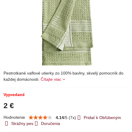
Pestrotkané vaflové utierky zo 100% bavlny, skvelý pomocník do
každej domácnosti.
Čítajte viac
Vypredané
2 €
Hodnotenie
4.14
/
5
(
7
x)
Pridať k Obľúbeným
Strážny pes
Doručenia