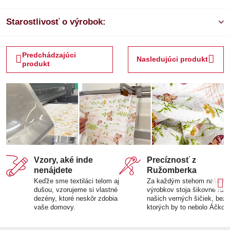
Starostlivosť o výrobok:
Predchádzajúci
Nasledujúci produkt
produkt
Vzory, aké inde
Precíznosť z
nenájdete
Ružomberka
Keďže sme textiláci telom aj
Za každým stehom našich
dušou, vzorujeme si vlastné
výrobkov stoja šikovné ruk
dezény, ktoré neskôr zdobia
našich verných šičiek, bez
vaše domovy.
ktorých by to nebolo Áčko.