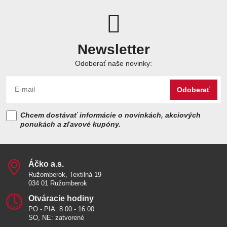
Newsletter
Odoberať naše novinky:
Odoberať
Chcem dostávať informácie o novinkách, akciových
ponukách a zľavové kupóny.
Áčko a​.s​.
Ružomberok, Textilná 19
034 01 Ružomberok
Otváracie hodiny
PO - PIA: 8:00 - 16:00
SO, NE: zatvorené