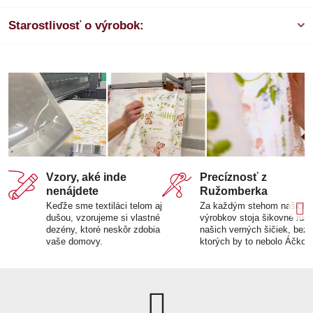
Starostlivosť o výrobok:
Vzory, aké inde
Precíznosť z
nenájdete
Ružomberka
Keďže sme textiláci telom aj
Za každým stehom našich
dušou, vzorujeme si vlastné
výrobkov stoja šikovné ruk
dezény, ktoré neskôr zdobia
našich verných šičiek, bez
vaše domovy.
ktorých by to nebolo Áčko.