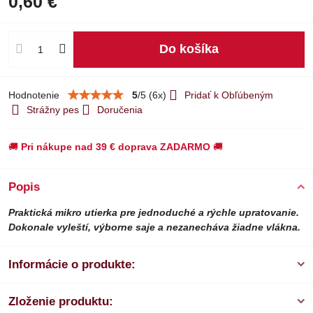
0,60 €
Do košíka
Hodnotenie
5
/
5
(
6
x)
Pridať k Obľúbeným
Strážny pes
Doručenia
🚚
Pri nákupe nad 39 € doprava ZADARMO
🚚
Popis
Praktická mikro utierka pre jednoduché a rýchle upratovanie.
Dokonale vyleští, výborne saje a nezanecháva žiadne vlákna.
Informácie o produkte:
Zloženie produktu: