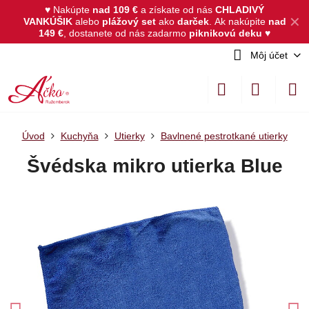
♥ Nakúpte
nad 109 €
a získate od nás
CHLADIVÝ
✕
VANKÚŠIK
alebo
plážový set
ako
darček
.
Ak nakúpite
nad
149 €
, dostanete od nás zadarmo
piknikovú deku
♥
Môj účet
Úvod
Kuchyňa
Utierky
Bavlnené pestrotkané utierky
Švédska mikro utierka Blue