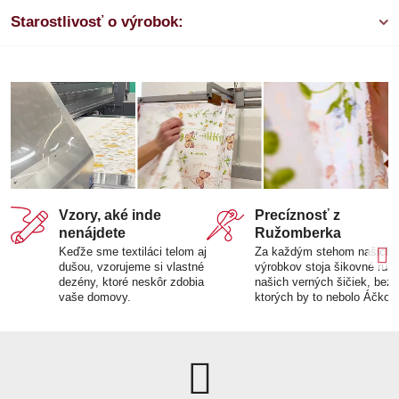
Starostlivosť o výrobok:
Vzory, aké inde
Precíznosť z
nenájdete
Ružomberka
Keďže sme textiláci telom aj
Za každým stehom našich
dušou, vzorujeme si vlastné
výrobkov stoja šikovné ruk
dezény, ktoré neskôr zdobia
našich verných šičiek, bez
vaše domovy.
ktorých by to nebolo Áčko.