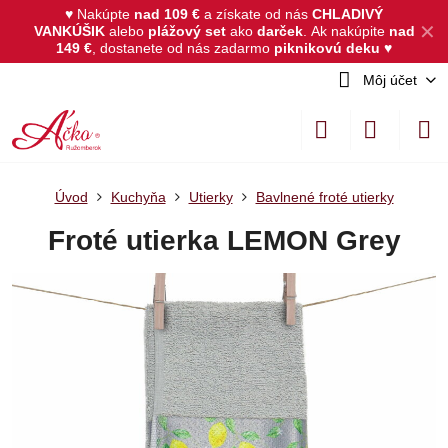
♥ Nakúpte
nad 109 €
a získate od nás
CHLADIVÝ
✕
VANKÚŠIK
alebo
plážový set
ako
darček
.
Ak nakúpite
nad
149 €
, dostanete od nás zadarmo
piknikovú deku
♥
Môj účet
Úvod
Kuchyňa
Utierky
Bavlnené froté utierky
Froté utierka LEMON Grey