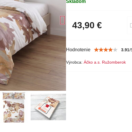
Skladom
43,90 €
Hodnotenie
3.91
/
Výrobca:
Áčko a.s. Ružomberok