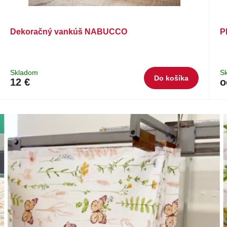
Dekoračný vankúš NABUCCO
P
Skladom
S
Do košíka
12 €
o