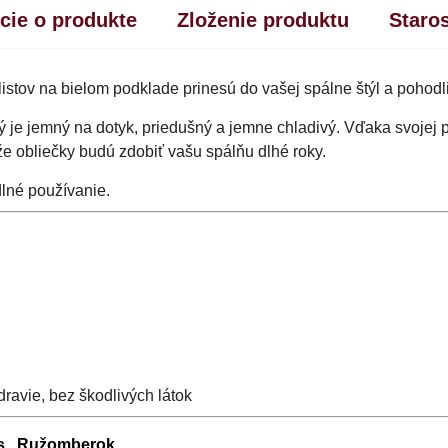
cie o produkte
Zloženie produktu
Staro
stov na bielom podklade prinesú do vašej spálne štýl a pohodli
rý je jemný na dotyk, priedušný a jemne chladivý. Vďaka svojej 
kže obliečky budú zdobiť vašu spálňu dlhé roky.
lné používanie.
ravie, bez škodlivých látok
.s., Ružomberok.