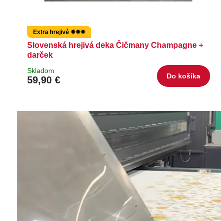
Extra hrejivé ✹✹✹
Slovenská hrejivá deka Čičmany Champagne +
darček
Skladom
Do košíka
59,90 €