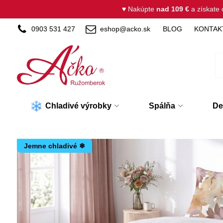
♥ Nakúpte
nad 109 €
a získate
0903 531 427
eshop@acko.sk
BLOG
KONTAK
Chladivé výrobky
Spálňa
De
Jemne chladivé ❄