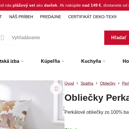
 od nás
plážový set
ako
darček
.
Ak nakúpite
nad 149 €
, dostanete o
T
NÁŠ PRÍBEH
PREDAJNE
CERTIFIKÁT OEKO-TEX®
Hľadať
tská izba
Kúpeľňa
Kuchyňa
Hot
Úvod
Spálňa
Obliečky
Per
Obliečky Per
Perkálové obliečky zo 100% b