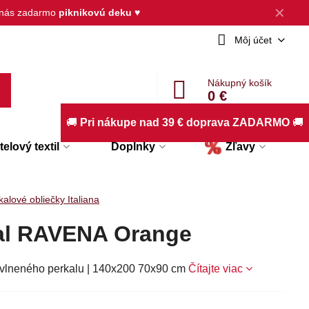
✕
d nás zadarmo
piknikovú deku
♥
Môj účet
Nákupný košík
0 €
🚚
Pri nákupe nad 39 € doprava ZADARMO
🚚
elový textil
Doplnky
Zľavy
kalové obliečky Italiana
kal RAVENA Orange
avlneného perkalu | 140x200 70x90 cm
Čítajte viac