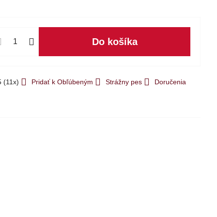
Do košíka
5
(
11
x)
Pridať k Obľúbeným
Strážny pes
Doručenia