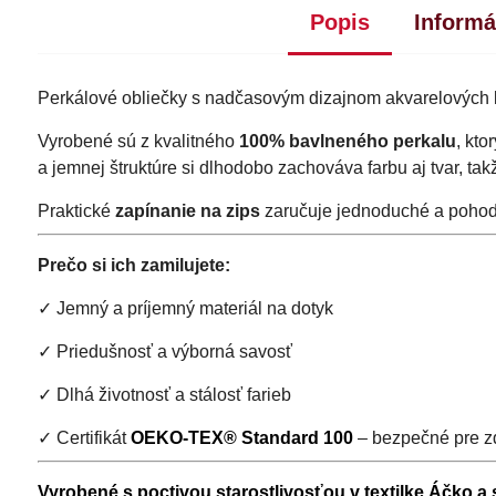
Popis
Informá
Perkálové obliečky s nadčasovým dizajnom akvarelových li
Vyrobené sú z kvalitného
100% bavlneného perkalu
, kto
a jemnej štruktúre si dlhodobo zachováva farbu aj tvar, ta
Praktické
zapínanie na zips
zaručuje jednoduché a pohod
Prečo si ich zamilujete:
✓ Jemný a príjemný materiál na dotyk
✓ Priedušnosť a výborná savosť
✓ Dlhá životnosť a stálosť farieb
✓ Certifikát
OEKO-TEX® Standard 100
– bezpečné pre zd
Vyrobené s poctivou starostlivosťou v textilke Áčko a