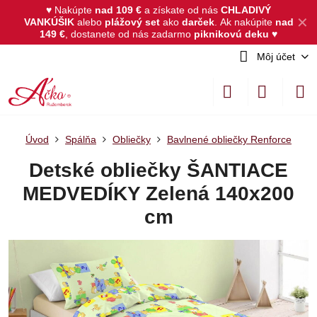
♥ Nakúpte
nad 109 €
a získate od nás
CHLADIVÝ
✕
VANKÚŠIK
alebo
plážový set
ako
darček
.
Ak nakúpite
nad
149 €
, dostanete od nás zadarmo
piknikovú deku
♥
Môj účet
Úvod
Spálňa
Obliečky
Bavlnené obliečky Renforce
Detské obliečky ŠANTIACE
MEDVEDÍKY Zelená 140x200
cm