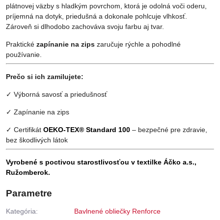
plátnovej väzby s hladkým povrchom, ktorá je odolná voči oderu,
príjemná na dotyk, priedušná a dokonale pohlcuje vlhkosť.
Zároveň si dlhodobo zachováva svoju farbu aj tvar.
Praktické
zapínanie na zips
zaručuje rýchle a pohodlné
používanie.
Prečo si ich zamilujete:
✓ Výborná savosť a priedušnosť
✓ Zapínanie na zips
✓ Certifikát
OEKO-TEX® Standard 100
– bezpečné pre zdravie,
bez škodlivých látok
Vyrobené s poctivou starostlivosťou v textilke Áčko a.s.,
Ružomberok.
Parametre
Kategória:
Bavlnené obliečky Renforce