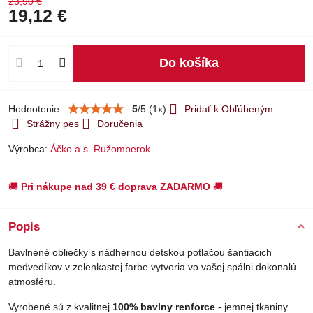
23,90 €
19,12 €
Do košíka
Hodnotenie
5
/
5
(
1
x)
Pridať k Obľúbeným
Strážny pes
Doručenia
Výrobca:
Áčko a.s. Ružomberok
🚚
Pri nákupe nad 39 € doprava ZADARMO
🚚
Popis
Bavlnené obliečky s nádhernou detskou potlačou šantiacich
medvedíkov v zelenkastej farbe vytvoria vo vašej spálni dokonalú
atmosféru.
Vyrobené sú z kvalitnej
100% bavlny renforce
- jemnej tkaniny