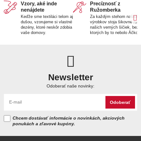
Vzory, aké inde
Precíznosť z
nenájdete
Ružomberka
Keďže sme textiláci telom aj
Za každým stehom našich
dušou, vzorujeme si vlastné
výrobkov stoja šikovné ruk
dezény, ktoré neskôr zdobia
našich verných šičiek, bez
vaše domovy.
ktorých by to nebolo Áčko.
Newsletter
Odoberať naše novinky:
Odoberať
Chcem dostávať informácie o novinkách, akciových
ponukách a zľavové kupóny.