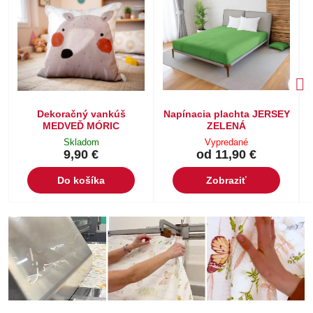
Dekoračný vankúš
Napínacia plachta JERSEY
MEDVEĎ MÓRIC
ZELENÁ
Skladom
Vypredané
9,90 €
od 11,90 €
Do košíka
Zobraziť