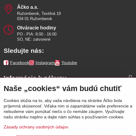
Áčko a​.s​.
Ružomberok, Textilná 19
034 01 Ružomberok
Otváracie hodiny
PO - PIA: 8:00 - 16:00
SO, NE: zatvorené
Sledujte nás:
Facebook
Instagram
Youtube
Informácie k nákupu
Naše „cookies“ vám budú chutiť
Naše značky
Cookies slúžia na to, aby vaša návšteva na stránke Áčko bola
príjemná skúsenosť. Vďaka nim si zapamätáme vaše preferencie a
Výhody
nebudeme vám ponúkať niečo o čo nemáte záujem. Využívajte
našu stránku naplno a dajte nám súhlas s používaním cookies.
Zásady ochrany osobných údajov