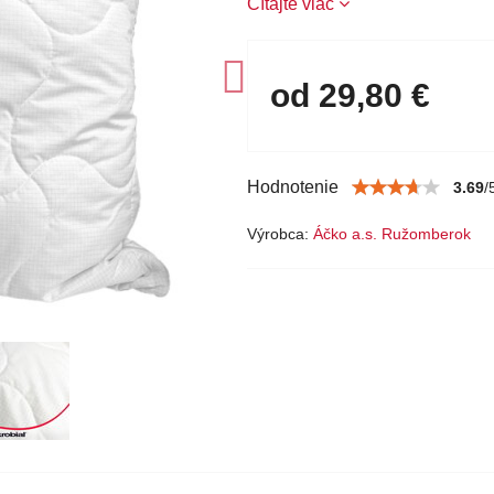
Čítajte viac
od 29,80 €
Hodnotenie
3.69
/
Výrobca:
Áčko a.s. Ružomberok