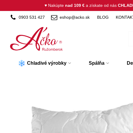
♥ Nakúpte
nad 109 €
a získate od nás
CHLAD
0903 531 427
eshop@acko.sk
BLOG
KONTAK
Chladivé výrobky
Spálňa
De