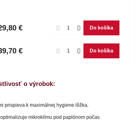
29,80 €
Do košíka
39,70 €
Do košíka
stlivosť o výrobok:
mi prispieva k maximálnej hygiene lôžka.
 a optimalizuje mikroklímu pod paplónom počas