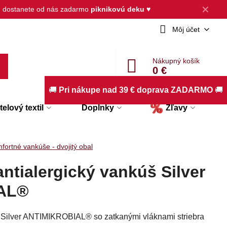
✕
, dostanete od nás zadarmo
piknikovú deku
♥
Môj účet
Nákupný košík
0 €
🚚
Pri nákupe nad 39 € doprava ZADARMO
🚚
elový textil
Doplnky
Zľavy
fortné vankúše - dvojitý obal
antialergický vankúš Silver
AL®
e Silver ANTIMIKROBIAL® so zatkanými vláknami striebra