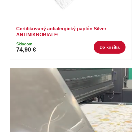
Certifikovaný antialergický paplón Silver
ANTIMIKROBIAL®
Skladom
Do košíka
74,90 €