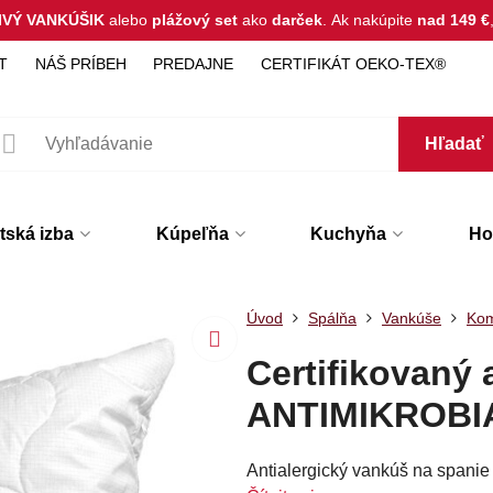
IVÝ VANKÚŠIK
alebo
plážový set
ako
darček
.
Ak nakúpite
nad 149 €
T
NÁŠ PRÍBEH
PREDAJNE
CERTIFIKÁT OEKO-TEX®
Hľadať
tská izba
Kúpeľňa
Kuchyňa
Hot
Úvod
Spálňa
Vankúše
Kom
Certifikovaný 
ANTIMIKROBI
Antialergický vankúš na spani