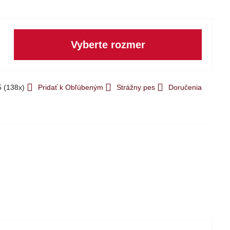
Vyberte rozmer
5
(
138
x)
Pridať k Obľúbeným
Strážny pes
Doručenia