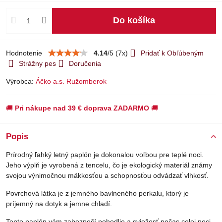
Do košíka
Hodnotenie
4.14
/
5
(
7
x)
Pridať k Obľúbeným
Strážny pes
Doručenia
Výrobca:
Áčko a.s. Ružomberok
🚚
Pri nákupe nad 39 € doprava ZADARMO
🚚
Popis
Prírodný ľahký letný paplón je dokonalou voľbou pre teplé noci.
Jeho výplň je vyrobená z tencelu, čo je ekologický materiál známy
svojou výnimočnou mäkkosťou a schopnosťou odvádzať vlhkosť.
Povrchová látka je z jemného bavlneného perkalu, ktorý je
príjemný na dotyk a jemne chladí.
Tento paplón vám zabezpečí pohodlie a sviežosť počas celej noci.