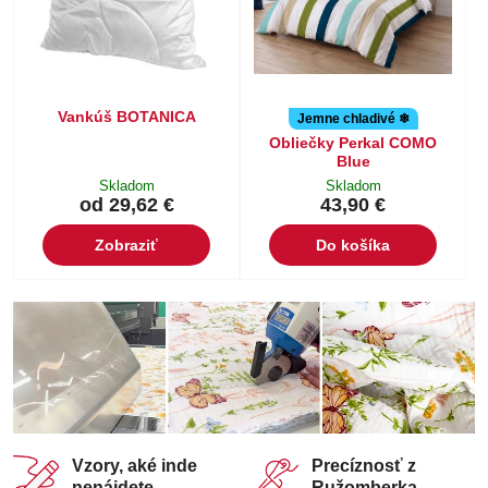
Vankúš BOTANICA
Jemne chladivé ❄
Obliečky Perkal COMO
Blue
Skladom
Skladom
od 29,62 €
43,90 €
Zobraziť
Do košíka
Vzory, aké inde
Precíznosť z
nenájdete
Ružomberka