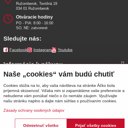
Ružomberok, Textilná 19
034 01 Ružomberok
Otváracie hodiny
PO - PIA: 8:00 - 16:00
SO, NE: zatvorené
Sledujte nás:
Facebook
Instagram
Youtube
Informácie k nákupu
Naše „cookies“ vám budú chutiť
Naše značky
Cookies slúžia na to, aby vaša návšteva na stránke Áčko bola
príjemná skúsenosť. Vďaka nim si zapamätáme vaše preferencie a
Výhody
nebudeme vám ponúkať niečo o čo nemáte záujem. Využívajte
našu stránku naplno a dajte nám súhlas s používaním cookies.
Zásady ochrany osobných údajov
Odmietnuť všetko
Prijať všetky cookies