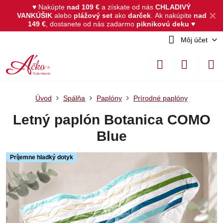
♥ Nakúpte
nad 109 €
a získate od nás
CHLADIVÝ
✕
VANKÚŠIK
alebo
plážový set
ako
darček
.
Ak nakúpite
nad
149 €
, dostanete od nás zadarmo
piknikovú deku
♥
Môj účet
Úvod
Spálňa
Paplóny
Prírodné paplóny
Letný paplón Botanica COMO
Blue
Príjemne hladký dotyk