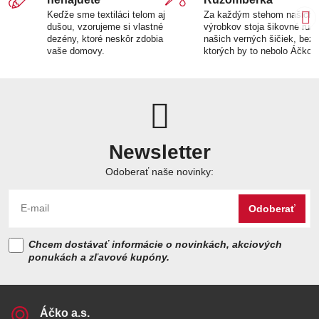
Keďže sme textiláci telom aj
Za každým stehom našich
dušou, vzorujeme si vlastné
výrobkov stoja šikovné ruk
dezény, ktoré neskôr zdobia
našich verných šičiek, bez
vaše domovy.
ktorých by to nebolo Áčko.
Newsletter
Odoberať naše novinky:
Odoberať
Chcem dostávať informácie o novinkách, akciových
ponukách a zľavové kupóny.
Áčko a​.s​.