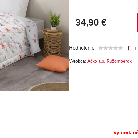
34,90 €
Hodnotenie
P
Výrobca:
Áčko a.s. Ružomberok
Vypredan