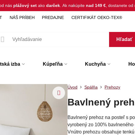
 od nás
plážový set
ako
darček
.
Ak nakúpite
nad 149 €
, dostanete o
T
NÁŠ PRÍBEH
PREDAJNE
CERTIFIKÁT OEKO-TEX®
Hľadať
tská izba
Kúpeľňa
Kuchyňa
Hot
Úvod
Spálňa
Prehozy
Bavlnený pre
Bavlnený prehoz na posteľ s p
vyrobený zo 100% bavlneného do
Vnútro prehozu obsahuje tenkú