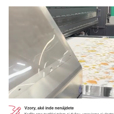
Vzory, aké inde nenájdete
Keďže sme textiláci telom aj dušou, vzorujeme si vlastn