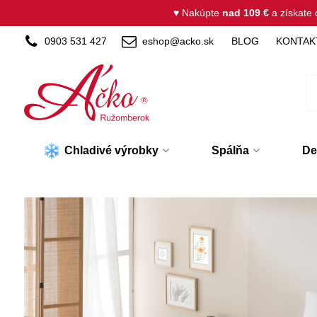
♥ Nakúpte
nad 109 €
a získate
0903 531 427
eshop@acko.sk
BLOG
KONTAK
Chladivé výrobky
Spálňa
De