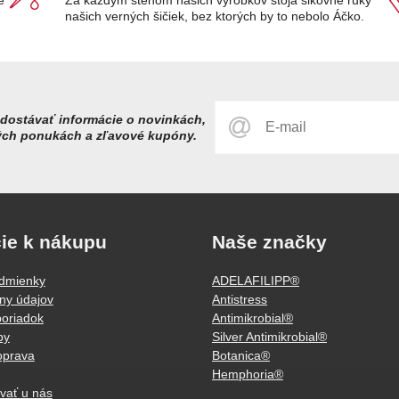
našich verných šičiek, bez ktorých by to nebolo Áčko.
dostávať informácie o novinkách,
ých ponukách a zľavové kupóny.
ie k nákupu
Naše značky
dmienky
ADELAFILIPP®
ny údajov
Antistress
oriadok
Antimikrobial®
by
Silver Antimikrobial®
oprava
Botanica®
Hemphoria®
vať u nás