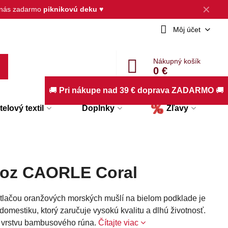
✕
d nás zadarmo
piknikovú deku
♥
Môj účet
Nákupný košík
0 €
🚚
Pri nákupe nad 39 € doprava ZADARMO
🚚
elový textil
Doplnky
Zľavy
hoz CAORLE Coral
otlačou oranžových morských mušlí na bielom podklade je
mestiku, ktorý zaručuje vysokú kvalitu a dlhú životnosť.
 vrstvu bambusového rúna.
Čítajte viac