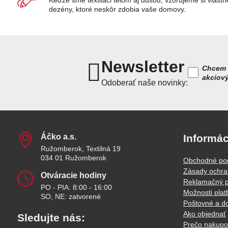
dezény, ktoré neskôr zdobia vaše domovy.
Newsletter
Chcem 
akciov
Odoberať naše novinky:
Áčko a​.s​.
Informác
Ružomberok, Textilná 19
034 01 Ružomberok
Obchodné po
Zásady ochra
Otváracie hodiny
Reklamačný p
PO - PIA: 8:00 - 16:00
Možnosti plat
SO, NE: zatvorené
Poštovné a d
Ako objednať
Sledujte nás:
Prečo nakupo