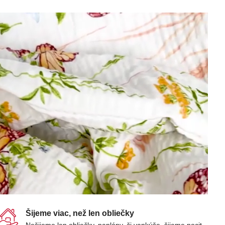
Šijeme viac, než len obliečky
Nešijeme len obliečky, paplóny, či vankúše, šijeme pocit