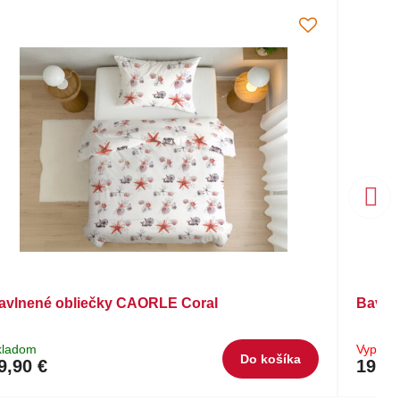
avlnené obliečky CAORLE Coral
Bavln
kladom
Vypred
Do košíka
9,90 €
19,90