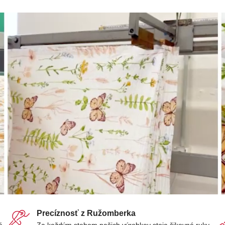
Precíznosť z Ružomberka
é
Za každým stehom našich výrobkov stoja šikovné ruky