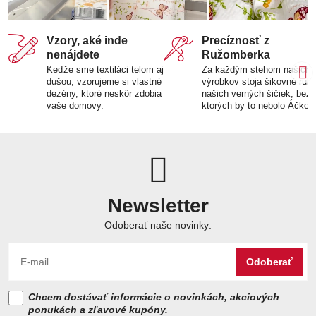
Vzory, aké inde
Precíznosť z
nenájdete
Ružomberka
Keďže sme textiláci telom aj
Za každým stehom našich
dušou, vzorujeme si vlastné
výrobkov stoja šikovné ruk
dezény, ktoré neskôr zdobia
našich verných šičiek, bez
vaše domovy.
ktorých by to nebolo Áčko.
Newsletter
Odoberať naše novinky:
Odoberať
Chcem dostávať informácie o novinkách, akciových
ponukách a zľavové kupóny.