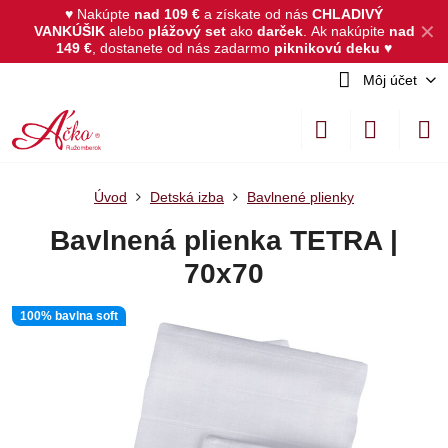
♥ Nakúpte
nad 109 €
a získate od nás
CHLADIVÝ
✕
VANKÚŠIK
alebo
plážový set
ako
darček
.
Ak nakúpite
nad
149 €
, dostanete od nás zadarmo
piknikovú deku
♥
Môj účet
Úvod
Detská izba
Bavlnené plienky
Bavlnená plienka TETRA |
70x70
100% bavlna soft