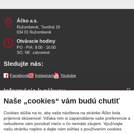
Áčko a​.s​.
Ružomberok, Textilná 19
034 01 Ružomberok
Otváracie hodiny
PO - PIA: 8:00 - 16:00
SO, NE: zatvorené
Sledujte nás:
Facebook
Instagram
Youtube
Informácie k nákupu
Naše „cookies“ vám budú chutiť
Naše značky
Cookies slúžia na to, aby vaša návšteva na stránke Áčko bola
príjemná skúsenosť. Vďaka nim si zapamätáme vaše preferencie a
Výhody
nebudeme vám ponúkať niečo o čo nemáte záujem. Využívajte
našu stránku naplno a dajte nám súhlas s používaním cookies.