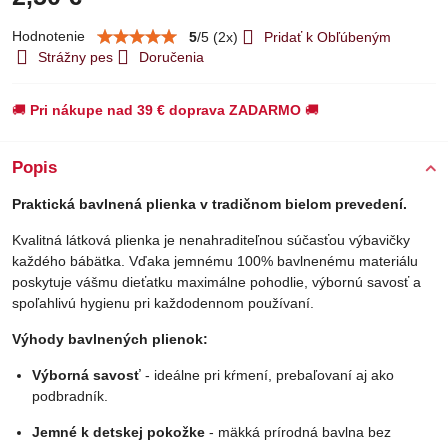
Hodnotenie
5
/
5
(
2
x)
Pridať k Obľúbeným
Strážny pes
Doručenia
🚚
Pri nákupe nad 39 € doprava ZADARMO
🚚
Popis
Praktická bavlnená plienka v tradičnom bielom prevedení.
Kvalitná látková plienka je nenahraditeľnou súčasťou výbavičky
každého bábätka. Vďaka jemnému 100% bavlnenému materiálu
poskytuje vášmu dieťatku maximálne pohodlie, výbornú savosť a
spoľahlivú hygienu pri každodennom používaní.
Výhody bavlnených plienok:
Výborná savosť
- ideálne pri kŕmení, prebaľovaní aj ako
podbradník.
Jemné k detskej pokožke
- mäkká prírodná bavlna bez