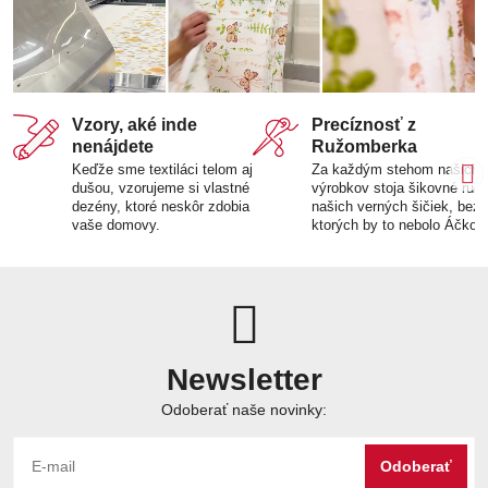
Vzory, aké inde
Precíznosť z
nenájdete
Ružomberka
Keďže sme textiláci telom aj
Za každým stehom našich
dušou, vzorujeme si vlastné
výrobkov stoja šikovné ruk
dezény, ktoré neskôr zdobia
našich verných šičiek, bez
vaše domovy.
ktorých by to nebolo Áčko.
Newsletter
Odoberať naše novinky:
Odoberať