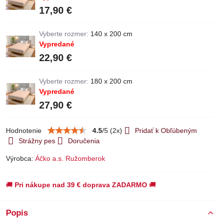
17,90 €
Vyberte rozmer:
140 x 200 cm
Vypredané
22,90 €
Vyberte rozmer:
180 x 200 cm
Vypredané
27,90 €
Hodnotenie
4.5
/
5
(
2
x)
Pridať k Obľúbeným
Strážny pes
Doručenia
Výrobca:
Áčko a.s. Ružomberok
🚚
Pri nákupe nad 39 € doprava ZADARMO
🚚
Popis