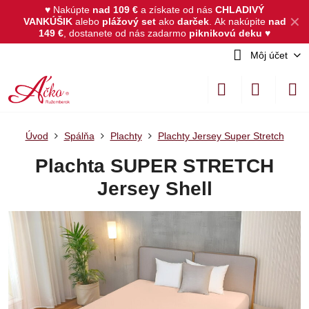
♥ Nakúpte
nad 109 €
a získate od nás
CHLADIVÝ
✕
VANKÚŠIK
alebo
plážový set
ako
darček
.
Ak nakúpite
nad
149 €
, dostanete od nás zadarmo
piknikovú deku
♥
Môj účet
Úvod
Spálňa
Plachty
Plachty Jersey Super Stretch
Plachta SUPER STRETCH
Jersey Shell