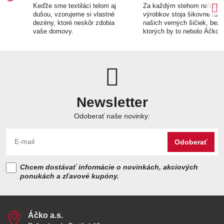
Keďže sme textiláci telom aj
Za každým stehom našich
dušou, vzorujeme si vlastné
výrobkov stoja šikovné ruk
dezény, ktoré neskôr zdobia
našich verných šičiek, bez
vaše domovy.
ktorých by to nebolo Áčko.
Newsletter
Odoberať naše novinky:
Odoberať
Chcem dostávať informácie o novinkách, akciových
ponukách a zľavové kupóny.
Áčko a​.s​.