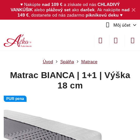
♥ Nakúpte
nad 109 €
a získate od nás
CHLADIVÝ
✕
VANKÚŠIK
alebo
plážový set
ako
darček
.
Ak nakúpite
nad
149 €
, dostanete od nás zadarmo
piknikovú deku
♥
Môj účet
Úvod
Spálňa
Matrace
Matrac BIANCA | 1+1 | Výška
18 cm
PUR pena