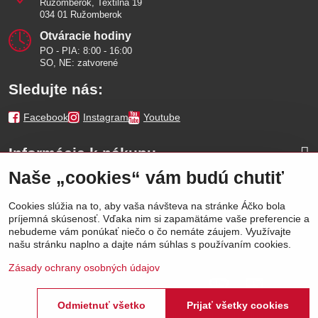
Ružomberok, Textilná 19
034 01 Ružomberok
Otváracie hodiny
PO - PIA: 8:00 - 16:00
SO, NE: zatvorené
Sledujte nás:
Facebook
Instagram
Youtube
Informácie k nákupu
Naše „cookies“ vám budú chutiť
Naše značky
Cookies slúžia na to, aby vaša návšteva na stránke Áčko bola
príjemná skúsenosť. Vďaka nim si zapamätáme vaše preferencie a
Výhody
nebudeme vám ponúkať niečo o čo nemáte záujem. Využívajte
našu stránku naplno a dajte nám súhlas s používaním cookies.
Zásady ochrany osobných údajov
Odmietnuť všetko
Prijať všetky cookies
©
2026
Áčko a.s.
Predvoľby súkromia
Stav objednávky