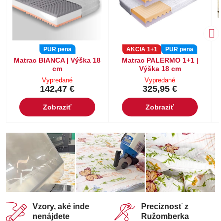
PUR pena
AKCIA 1+1
PUR pena
Matrac BIANCA | Výška 18
Matrac PALERMO 1+1 |
cm
Výška 18 cm
Vypredané
Vypredané
142,47 €
325,95 €
Zobraziť
Zobraziť
Vzory, aké inde
Precíznosť z
nenájdete
Ružomberka