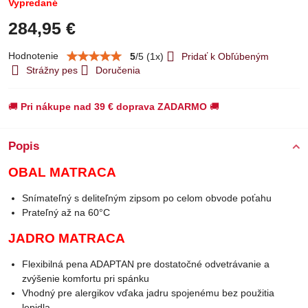
Vypredané
284,95 €
Hodnotenie
5
/
5
(
1
x)
Pridať k Obľúbeným
Strážny pes
Doručenia
🚚
Pri nákupe nad 39 € doprava ZADARMO
🚚
Popis
OBAL MATRACA
Snímateľný s deliteľným zipsom po celom obvode poťahu
Prateľný až na 60°C
JADRO MATRACA
Flexibilná pena ADAPTAN pre dostatočné odvetrávanie a
zvýšenie komfortu pri spánku
Vhodný pre alergikov vďaka jadru spojenému bez použitia
lepidla