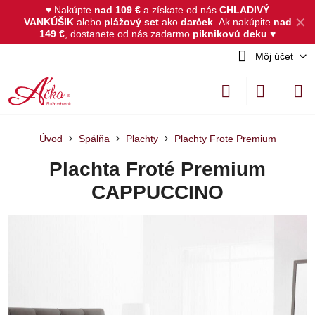
♥ Nakúpte
nad 109 €
a získate od nás
CHLADIVÝ
✕
VANKÚŠIK
alebo
plážový set
ako
darček
.
Ak nakúpite
nad
149 €
, dostanete od nás zadarmo
piknikovú deku
♥
Môj účet
Úvod
Spálňa
Plachty
Plachty Frote Premium
Plachta Froté Premium
CAPPUCCINO