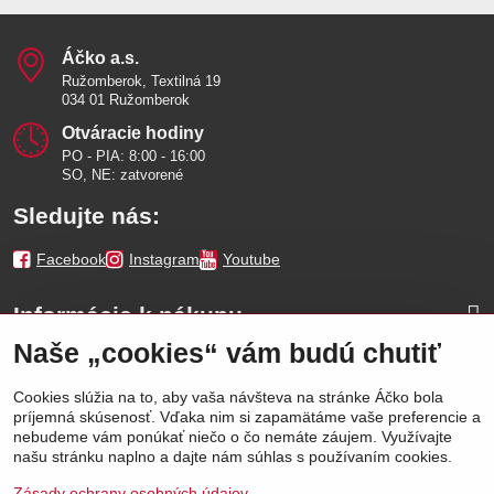
Áčko a​.s​.
Ružomberok, Textilná 19
034 01 Ružomberok
Otváracie hodiny
PO - PIA: 8:00 - 16:00
SO, NE: zatvorené
Sledujte nás:
Facebook
Instagram
Youtube
Informácie k nákupu
Naše „cookies“ vám budú chutiť
Naše značky
Cookies slúžia na to, aby vaša návšteva na stránke Áčko bola
príjemná skúsenosť. Vďaka nim si zapamätáme vaše preferencie a
Výhody
nebudeme vám ponúkať niečo o čo nemáte záujem. Využívajte
našu stránku naplno a dajte nám súhlas s používaním cookies.
Zásady ochrany osobných údajov