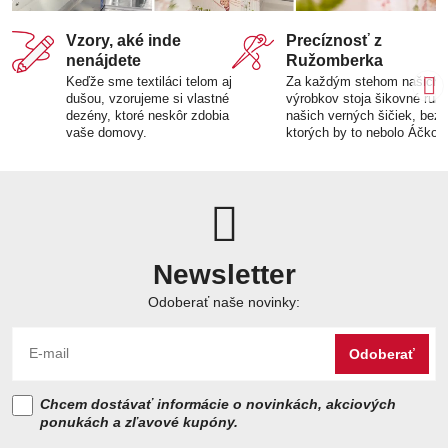
Vzory, aké inde
Precíznosť z
nenájdete
Ružomberka
Keďže sme textiláci telom aj
Za každým stehom našich
dušou, vzorujeme si vlastné
výrobkov stoja šikovné ruk
dezény, ktoré neskôr zdobia
našich verných šičiek, bez
vaše domovy.
ktorých by to nebolo Áčko.
Newsletter
Odoberať naše novinky:
Odoberať
Chcem dostávať informácie o novinkách, akciových
ponukách a zľavové kupóny.