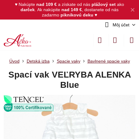
♥ Nakúpte
nad 109 €
a získate od nás
plážový set
ako
✕
darček
.
Ak nakúpite
nad 149 €
, dostanete od nás
zadarmo
piknikovú deku
♥
Môj účet
Úvod
Detská izba
Spacie vaky
Bavlnené spacie vaky
Spací vak VEĽRYBA ALENKA
Blue