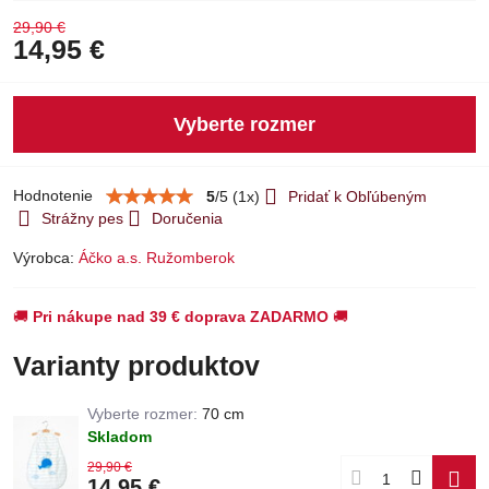
29,90 €
14,95 €
Vyberte rozmer
Hodnotenie
5
/
5
(
1
x)
Pridať k Obľúbeným
Strážny pes
Doručenia
Výrobca:
Áčko a.s. Ružomberok
🚚
Pri nákupe nad 39 € doprava ZADARMO
🚚
Varianty produktov
Vyberte rozmer:
70 cm
Skladom
29,90 €
14,95 €