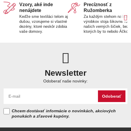
Vzory, aké inde
Precíznosť z
nenájdete
Ružomberka
Keďže sme textiláci telom aj
Za každým stehom našich
dušou, vzorujeme si vlastné
výrobkov stoja šikovné ruk
dezény, ktoré neskôr zdobia
našich verných šičiek, bez
vaše domovy.
ktorých by to nebolo Áčko.
Newsletter
Odoberať naše novinky:
Odoberať
Chcem dostávať informácie o novinkách, akciových
ponukách a zľavové kupóny.