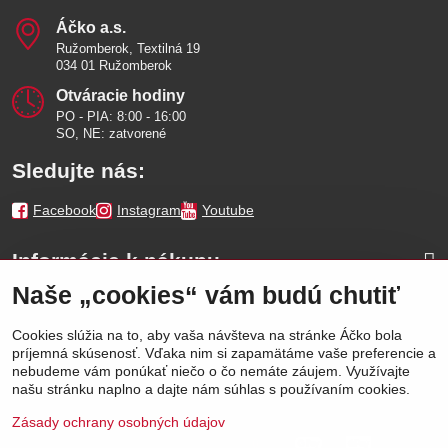
Áčko a​.s​.
Ružomberok, Textilná 19
034 01 Ružomberok
Otváracie hodiny
PO - PIA: 8:00 - 16:00
SO, NE: zatvorené
Sledujte nás:
Facebook
Instagram
Youtube
Informácie k nákupu
Naše „cookies“ vám budú chutiť
Naše značky
Cookies slúžia na to, aby vaša návšteva na stránke Áčko bola
príjemná skúsenosť. Vďaka nim si zapamätáme vaše preferencie a
Výhody
nebudeme vám ponúkať niečo o čo nemáte záujem. Využívajte
našu stránku naplno a dajte nám súhlas s používaním cookies.
Zásady ochrany osobných údajov