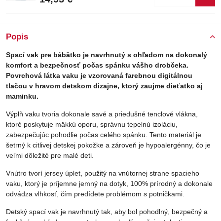
Popis
Spací vak pre bábätko je navrhnutý s ohľadom na dokonalý
komfort a bezpečnosť počas spánku vášho drobčeka.
Povrchová látka vaku je vzorovaná farebnou digitálnou
tlačou v hravom detskom dizajne, ktorý zaujme dieťatko aj
maminku.
Výplň vaku tvoria dokonale savé a priedušné tenclové vlákna,
ktoré poskytuje mäkkú oporu, správnu tepelnú izoláciu,
zabezpečujúc pohodlie počas celého spánku. Tento materiál je
šetrný k citlivej detskej pokožke a zároveň je hypoalergénny, čo je
veľmi dôležité pre malé deti.
Vnútro tvorí jersey úplet, použitý na vnútornej strane spacieho
vaku, ktorý je príjemne jemný na dotyk, 100% prírodný a dokonale
odvádza vlhkosť, čím predídete problémom s potničkami.
Detský spací vak je navrhnutý tak, aby bol pohodlný, bezpečný a