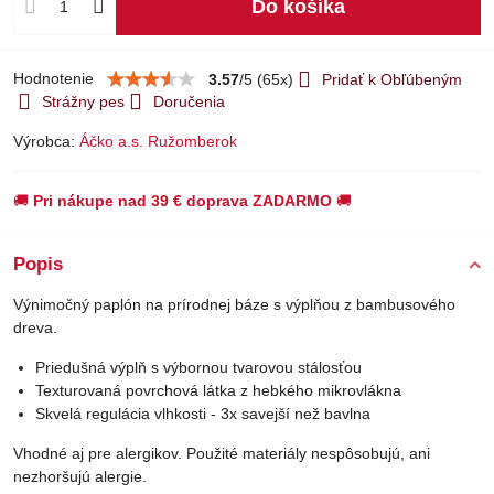
Do košíka
Hodnotenie
3.57
/
5
(
65
x)
Pridať k Obľúbeným
Strážny pes
Doručenia
Výrobca:
Áčko a.s. Ružomberok
🚚
Pri nákupe nad 39 € doprava ZADARMO
🚚
Popis
Výnimočný paplón na prírodnej báze s výplňou z bambusového
dreva.
Priedušná výplň s výbornou tvarovou stálosťou
Texturovaná povrchová látka z hebkého mikrovlákna
Skvelá regulácia vlhkosti - 3x savejší než bavlna
Vhodné aj pre alergikov. Použité materiály nespôsobujú, ani
nezhoršujú alergie.