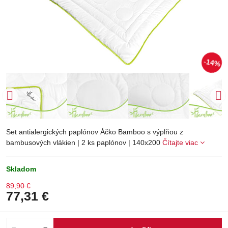
14%
Set antialergických paplónov Áčko Bamboo s výplňou z
bambusových vlákien | 2 ks paplónov | 140x200
Čítajte viac
Skladom
89,90 €
77,31 €