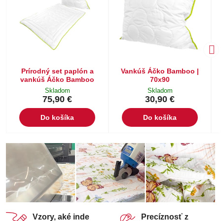
Prírodný set paplón a
Vankúš Áčko Bamboo |
vankúš Áčko Bamboo
70x90
Skladom
Skladom
75,90 €
30,90 €
Do košíka
Do košíka
Vzory, aké inde
Precíznosť z