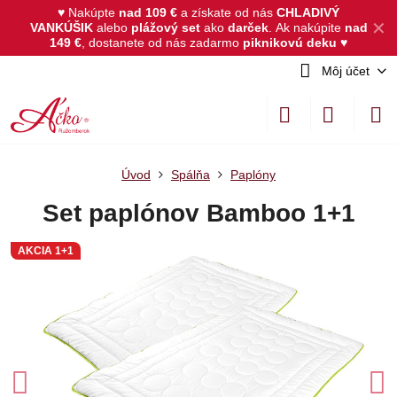
♥ Nakúpte
nad 109 €
a získate od nás
CHLADIVÝ
✕
VANKÚŠIK
alebo
plážový set
ako
darček
.
Ak nakúpite
nad
149 €
, dostanete od nás zadarmo
piknikovú deku
♥
Môj účet
Úvod
Spálňa
Paplóny
Set paplónov Bamboo 1+1
AKCIA 1+1