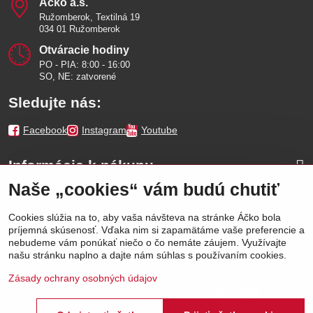
Áčko a​.s​.
Ružomberok, Textilná 19
034 01 Ružomberok
Otváracie hodiny
PO - PIA: 8:00 - 16:00
SO, NE: zatvorené
Sledujte nás:
Facebook
Instagram
Youtube
Informácie k nákupu
Naše „cookies“ vám budú chutiť
Naše značky
Cookies slúžia na to, aby vaša návšteva na stránke Áčko bola
príjemná skúsenosť. Vďaka nim si zapamätáme vaše preferencie a
Výhody
nebudeme vám ponúkať niečo o čo nemáte záujem. Využívajte
našu stránku naplno a dajte nám súhlas s používaním cookies.
Zásady ochrany osobných údajov