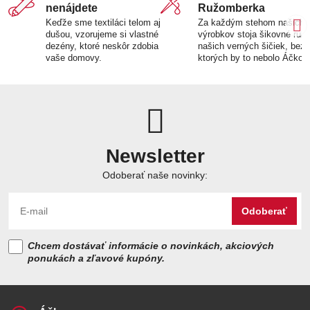
nenájdete
Ružomberka
Keďže sme textiláci telom aj
Za každým stehom našich
dušou, vzorujeme si vlastné
výrobkov stoja šikovné ruk
dezény, ktoré neskôr zdobia
našich verných šičiek, bez
vaše domovy.
ktorých by to nebolo Áčko.
Newsletter
Odoberať naše novinky:
Odoberať
Chcem dostávať informácie o novinkách, akciových
ponukách a zľavové kupóny.