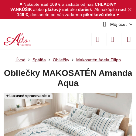
♥ Nakúpte
nad 109 €
a získate od nás
CHLADIVÝ
✕
VANKÚŠIK
alebo
plážový set
ako
darček
.
Ak nakúpite
nad
149 €
, dostanete od nás zadarmo
piknikovú deku
♥
Môj účet
Úvod
Spálňa
Obliečky
Makosatén Adela Filipp
Obliečky MAKOSATÉN Amanda
Aqua
⭐ Luxusné spracovanie ⭐