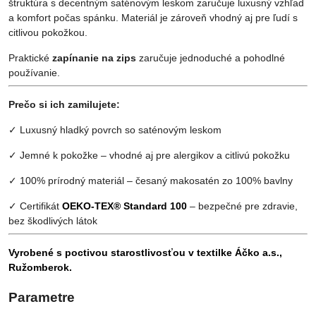
štruktúra s decentným saténovým leskom zaručuje luxusný vzhľad
a komfort počas spánku. Materiál je zároveň vhodný aj pre ľudí s
citlivou pokožkou.
Praktické
zapínanie na zips
zaručuje jednoduché a pohodlné
používanie.
Prečo si ich zamilujete:
✓ Luxusný hladký povrch so saténovým leskom
✓ Jemné k pokožke – vhodné aj pre alergikov a citlivú pokožku
✓ 100% prírodný materiál – česaný makosatén zo 100% bavlny
✓ Certifikát
OEKO-TEX® Standard 100
– bezpečné pre zdravie,
bez škodlivých látok
Vyrobené s poctivou starostlivosťou v textilke Áčko a.s.,
Ružomberok.
Parametre