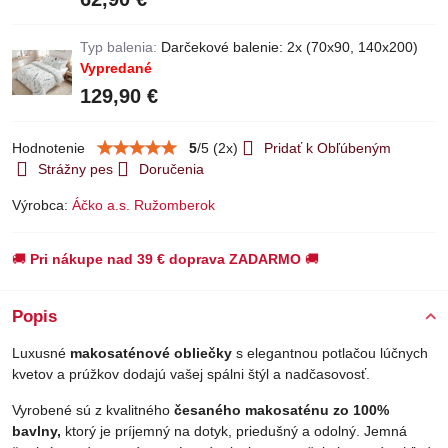
Typ balenia:
Darčekové balenie: 2x (70x90, 140x200)
Vypredané
129,90 €
Hodnotenie
5
/
5
(
2
x)
Pridať k Obľúbeným
Strážny pes
Doručenia
Výrobca:
Áčko a.s. Ružomberok
🚚
Pri nákupe nad 39 € doprava ZADARMO
🚚
Popis
Luxusné
makosaténové obliečky
s elegantnou potlačou lúčnych
kvetov a prúžkov dodajú vašej spálni štýl a nadčasovosť.
Vyrobené sú z kvalitného
česaného makosaténu zo 100%
bavlny,
ktorý je príjemný na dotyk, priedušný a odolný. Jemná