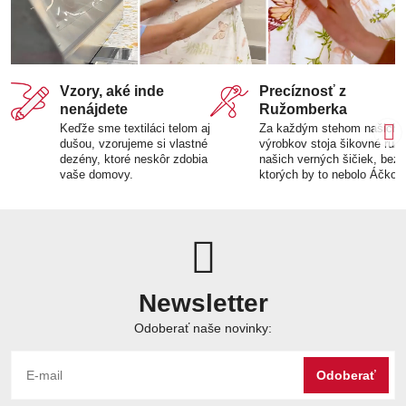
Vzory, aké inde
Precíznosť z
nenájdete
Ružomberka
Keďže sme textiláci telom aj
Za každým stehom našich
dušou, vzorujeme si vlastné
výrobkov stoja šikovné ruk
dezény, ktoré neskôr zdobia
našich verných šičiek, bez
vaše domovy.
ktorých by to nebolo Áčko.
Newsletter
Odoberať naše novinky:
Odoberať